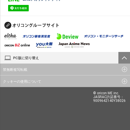
PC版に切り替え
禁無断複写転載
クッキーの使用について
© oricon ME inc.
JASRAC許諾番号：
9009642140Y38026