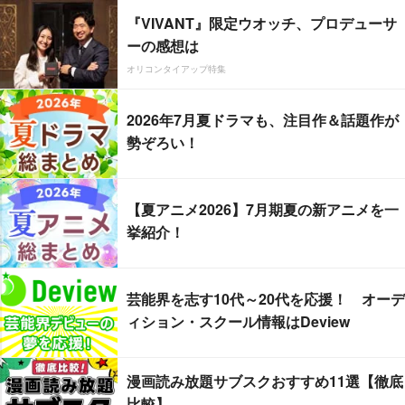
『VIVANT』限定ウオッチ、プロデューサ
ーの感想は
オリコンタイアップ特集
2026年7月夏ドラマも、注目作＆話題作が
勢ぞろい！
【夏アニメ2026】7月期夏の新アニメを一
挙紹介！
芸能界を志す10代～20代を応援！ オーデ
ィション・スクール情報はDeview
漫画読み放題サブスクおすすめ11選【徹底
比較】