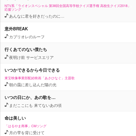
NTV系「ライオンスペシャル 第38回全国高等学校クイズ選手権 高校生クイズ2018」
応援ソング
あんなに君を好きだったのに…
意外BREAK
カブリオレのルーフ
行くあてのない僕たち
夜明け前 サービスエリア
いつかできるから今日できる
東宝映像事業部配給映画「あさひなぐ」主題歌
朝の靄に差し込んだ陽の光
いつの日にか、あの歌を…
まだここにも 来てないあの頃
命は美しい
「はるやま商事」CMソング
月の雫を背に受けて