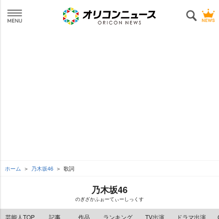
ホーム
乃木坂46
歌詞
乃木坂46
のぎざかふぉーてぃーしっくす
芸能人TOP
記事
作品
ランキング
TV出演
ドラマ出演