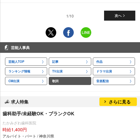
1/10
次へ
芸能人事典
芸能人TOP
記事
作品
ランキング情報
TV出演
ドラマ出演
CM出演
歌詞
音楽配信
求人特集
さらに見る
歯科助手/未経験OK・ブランクOK
たかみざわ歯科医院
時給1,400円
アルバイト・パート / 神奈川県