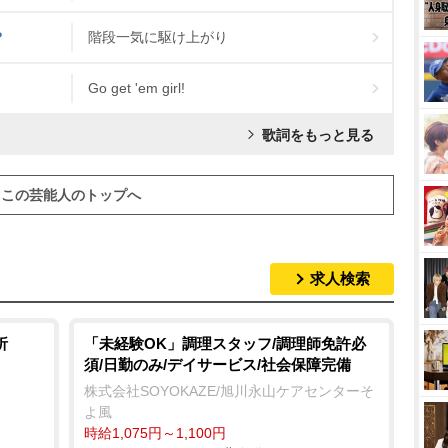
?
階段一気に駆け上がり
Go get 'em girl!
歌詞をもっと見る
この芸能人のトップへ
求人検索
析
「未経験OK」調理スタッフ/調理師免許必
須/日勤のみ/デイサービス/社会保障完備
株式会社SOYOKAZE/旭川永山ケアセンターそ
よ風
時給1,075円～1,100円