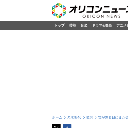
トップ
芸能
音楽
ドラマ&映画
アニメ
ホーム
乃木坂46
歌詞
雪が降る日にまた