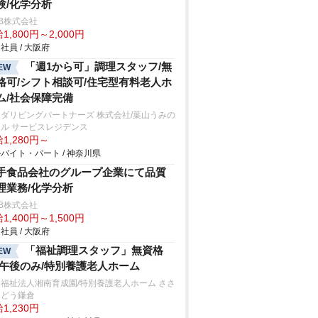
験/化学分析
B株式会社
1,800円～2,000円
社員 / 大阪府
「週1から可」調理スタッフ/無
EW
格可/シフト相談可/住宅型有料老人ホ
ム/社会保障完備
ダリビングパートナーズ 株式会社/葉山うみの
ル サービスレジデンス
1,280円～
バイト・パート / 神奈川県
手食品会社のグループ企業にて品質
理業務/化学分析
B株式会社
1,400円～1,500円
社員 / 大阪府
「福祉調理スタッフ」無資格
EW
/午後のみ/特別養護老人ホーム
福祉法人湘南育成園/特別養護老人ホーム ささ
んどう鎌倉
1,230円