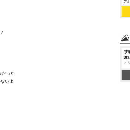
アル
?
茶
違
オ
白かった
かないよ