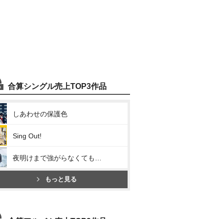
合算シングル売上TOP3作品
しあわせの保護色
Sing Out!
夜明けまで強がらなくてもいい
もっと見る