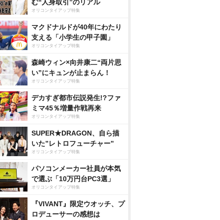
む“人身取引”のリアル
オリコンタイアップ特集
マクドナルドが40年にわたり
支える「小学生の甲子園」
オリコンタイアップ特集
森崎ウィン×向井康二“両片思
い”にキュンが止まらん！
オリコンタイアップ特集
デカすぎ都市伝説発生!?ファ
ミマ45％増量作戦再来
オリコンタイアップ特集
SUPER★DRAGON、自ら描
いた”レトロフューチャー”
オリコンタイアップ特集
パソコンメーカー社員が本気
で選ぶ「10万円台PC3選」
オリコンタイアップ特集
『VIVANT』限定ウオッチ、プ
ロデューサーの感想は