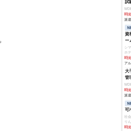
試
WD
時給
派遣
N
資
ー
も
シマ
ホテ
時給
アル
大
管
WD
時給
派遣
N
可
社会
り
時給