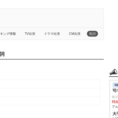
キング情報
TV出演
ドラマ出演
CM出演
歌詞
詞
N
可
株
時給
アル
大