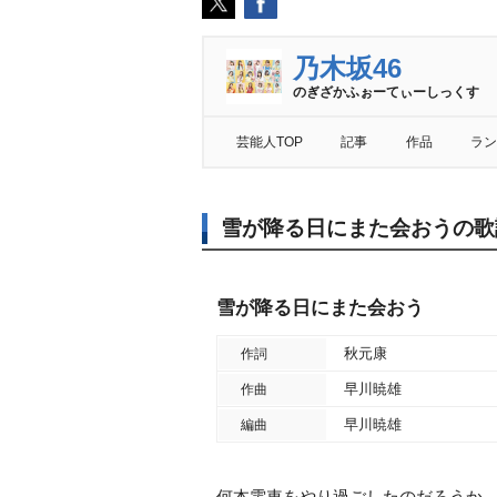
乃木坂46
のぎざかふぉーてぃーしっくす
芸能人TOP
記事
作品
ラン
雪が降る日にまた会おうの歌
雪が降る日にまた会おう
秋元康
作詞
早川暁雄
作曲
早川暁雄
編曲
何本電車をやり過ごしたのだろうか