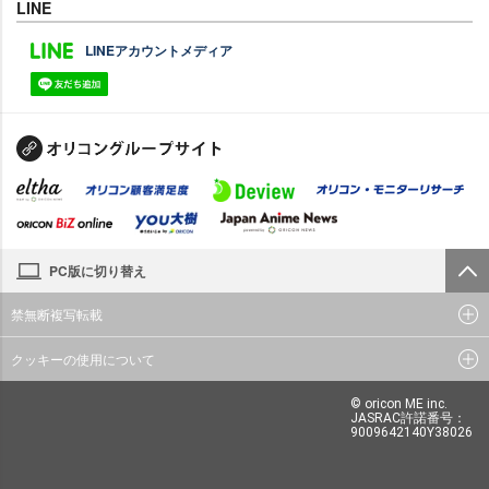
LINE
LINEアカウントメディア
PC版に切り替え
禁無断複写転載
クッキーの使用について
© oricon ME inc.
JASRAC許諾番号：
9009642140Y38026