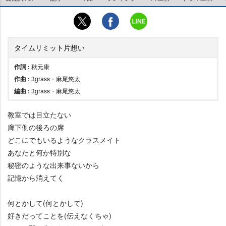
タイムリミット片想い
作詞 :
秋元康
作曲 :
3grass・麻尾悠太
編曲 :
3grass・麻尾悠太
教室では目立たない
廊下側の後ろの席
どこにでもいるようなクラスメイト
あなたと何か特別な
秘密のような出来事ないから
記憶から消えてく
何とかして(何とかして)
好きだってことを(伝えなくちゃ)