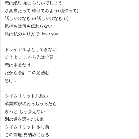
恋は絶対 始まらないでしょう
さあ当たって 砕けてみよう(頑張って)
話しかけなきゃ(話しかけなきゃ)
気持ちは何も伝わらない
私は私のやり方でI love you!
トライアルはもうできない
そうよ ここから先は全部
恋は本番だけ
だから余計 二の足踏む
急げ…
タイムリミット片想い
卒業式が終わっちゃったら
きっと もう会えない
別の道を選んだ未来
タイムリミット 少し前
この制服 見納めになる