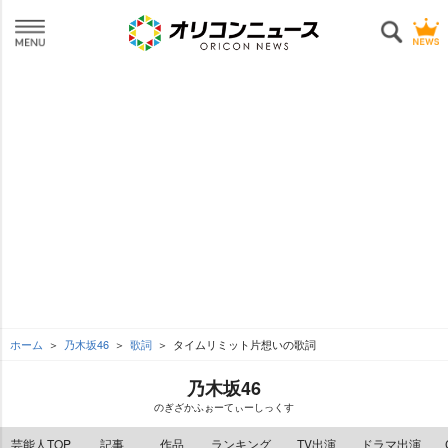
ホーム
乃木坂46
歌詞
タイムリミット片想いの歌詞
乃木坂46
のぎざかふぉーてぃーしっくす
芸能人TOP
記事
作品
ランキング
TV出演
ドラマ出演