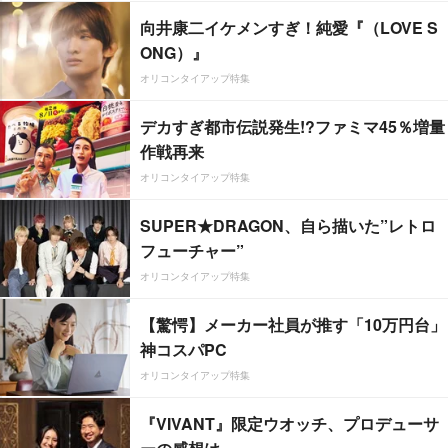
向井康二イケメンすぎ！純愛『（LOVE S
ONG）』
オリコンタイアップ特集
デカすぎ都市伝説発生!?ファミマ45％増量
作戦再来
オリコンタイアップ特集
SUPER★DRAGON、自ら描いた”レトロ
フューチャー”
オリコンタイアップ特集
【驚愕】メーカー社員が推す「10万円台」
神コスパPC
オリコンタイアップ特集
『VIVANT』限定ウオッチ、プロデューサ