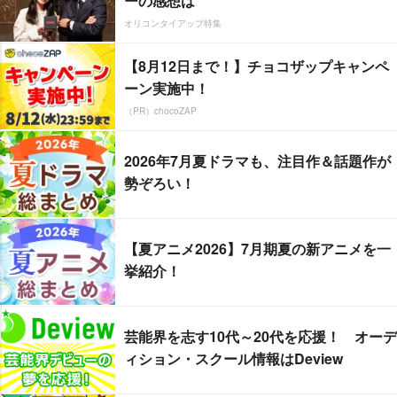
ーの感想は
オリコンタイアップ特集
【8月12日まで！】チョコザップキャンペ
ーン実施中！
（PR）chocoZAP
2026年7月夏ドラマも、注目作＆話題作が
勢ぞろい！
【夏アニメ2026】7月期夏の新アニメを一
挙紹介！
芸能界を志す10代～20代を応援！ オーデ
ィション・スクール情報はDeview