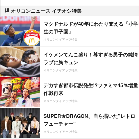
オリコンニュース イチオシ特集
マクドナルドが40年にわたり支える「小学
生の甲子園」
オリコンタイアップ特集
イケメンてんこ盛り！尊すぎる男子の純情
ラブに胸キュン
オリコンタイアップ特集
デカすぎ都市伝説発生!?ファミマ45％増量
作戦再来
オリコンタイアップ特集
SUPER★DRAGON、自ら描いた”レトロ
フューチャー”
オリコンタイアップ特集