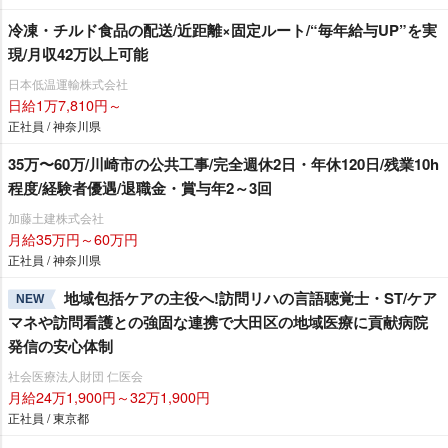
冷凍・チルド食品の配送/近距離×固定ルート/“毎年給与UP”を実
現/月収42万以上可能
日本低温運輸株式会社
日給1万7,810円～
正社員 / 神奈川県
35万〜60万/川崎市の公共工事/完全週休2日・年休120日/残業10h
程度/経験者優遇/退職金・賞与年2～3回
加藤土建株式会社
月給35万円～60万円
正社員 / 神奈川県
地域包括ケアの主役へ!訪問リハの言語聴覚士・ST/ケア
NEW
マネや訪問看護との強固な連携で大田区の地域医療に貢献病院
発信の安心体制
社会医療法人財団 仁医会
月給24万1,900円～32万1,900円
正社員 / 東京都