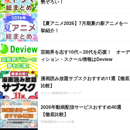
勢ぞろい！
【夏アニメ2026】7月期夏の新アニメを一
挙紹介！
芸能界を志す10代～20代を応援！ オーデ
ィション・スクール情報はDeview
漫画読み放題サブスクおすすめ11選【徹底
比較】
オリコン顧客満足度ランキング
2026年動画配信サービスおすすめ40選
【徹底比較】
CS動画配信サービス20選