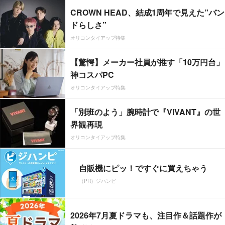
CROWN HEAD、結成1周年で見えた”バン
ドらしさ”
オリコンタイアップ特集
【驚愕】メーカー社員が推す「10万円台」
神コスパPC
オリコンタイアップ特集
「別班のよう」腕時計で『VIVANT』の世
界観再現
オリコンタイアップ特集
自販機にピッ！ですぐに買えちゃう
（PR）ジハンピ
2026年7月夏ドラマも、注目作＆話題作が