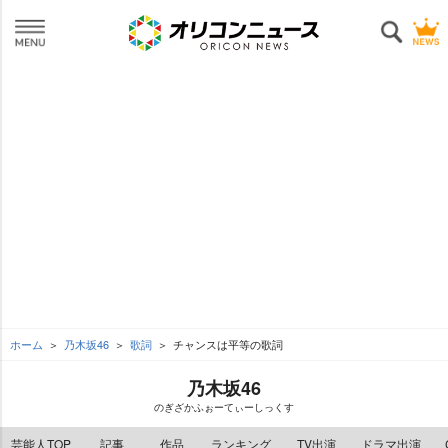
ホーム
乃木坂46
歌詞
チャンスは平等の歌詞
乃木坂46
のぎざかふぉーてぃーしっくす
芸能人TOP
記事
作品
ランキング
TV出演
ドラマ出演