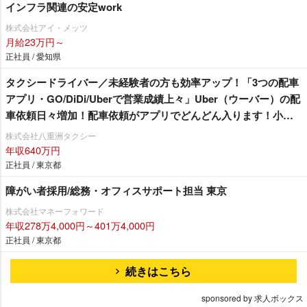
インフラ関連の安定work
株式会社アイ・メッツ
月給23万円～
正社員 / 愛知県
タクシードライバー／未経験者の方も効率アップ！「3つの配車
アプリ・GO/DiDi/Uberで営業成績上々」Uber（ウーバー）の配
車依頼日々増加！配車依頼がアプリでどんどん入ります！小田
急線・東急田園都市沿線にお住まいの方必見☆ 未経験者の方
株式会社八重洲タクシー
も安心「3ヶ月30万円給料保証」乗務員さん最優先の職場環境！
年収640万円
嬉しい待遇も盛りだくさん♪「 経験者対象で入社20万円支
正社員 / 東京都
給！」シフトの相談も親身に対応！自分のペースで働くことが
障がい者採用/総務・オフィスサポート担当 東京
できますよ♪
株式会社マネーフォワード
年収278万4,000円～401万4,000円
正社員 / 東京都
続きはこちら
sponsored by 求人ボックス