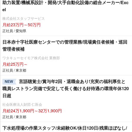
助力装置/機械系設計・開発/大手自動化設備の総合メーカー/Exc
el
株式会社スタッフサービス
月給23万円～50万円
正社員 / 愛知県
日本赤十字社医療センターでの管理業務/現場責任者候補・巡回
管理者候補
ワタキューセイモア株式会社 業務部
月給25万円～
正社員 / 東京都
言語聴覚士/賞与年2回・退職金あり!充実の福利厚生と
NEW
職員レストラン完備で安定して長く働ける好待遇の環境年休120
日超
社会医療法人財団 仁医会
月給24万1,900円～32万1,900円
正社員 / 東京都
下水処理場の作業スタッフ/未経験OK/休日120日/残業ほぼなし/