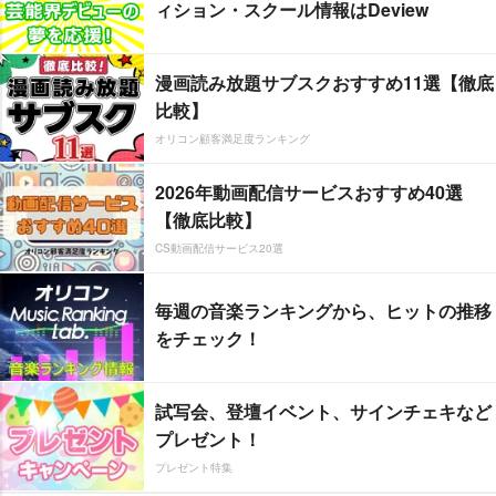
ィション・スクール情報はDeview
漫画読み放題サブスクおすすめ11選【徹底
比較】
オリコン顧客満足度ランキング
2026年動画配信サービスおすすめ40選
【徹底比較】
CS動画配信サービス20選
毎週の音楽ランキングから、ヒットの推移
をチェック！
試写会、登壇イベント、サインチェキなど
プレゼント！
プレゼント特集