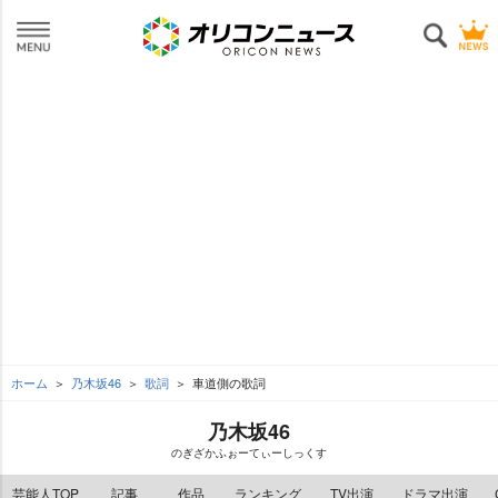
ホーム
乃木坂46
歌詞
車道側の歌詞
乃木坂46
のぎざかふぉーてぃーしっくす
芸能人TOP
記事
作品
ランキング
TV出演
ドラマ出演