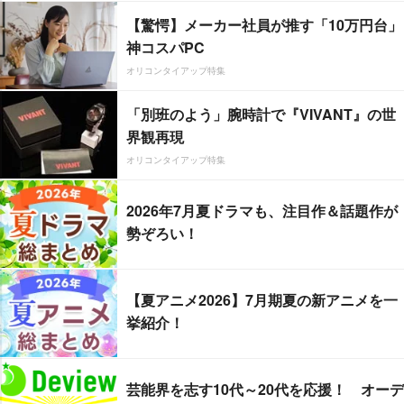
【驚愕】メーカー社員が推す「10万円台」
神コスパPC
オリコンタイアップ特集
「別班のよう」腕時計で『VIVANT』の世
界観再現
オリコンタイアップ特集
2026年7月夏ドラマも、注目作＆話題作が
勢ぞろい！
【夏アニメ2026】7月期夏の新アニメを一
挙紹介！
芸能界を志す10代～20代を応援！ オーデ