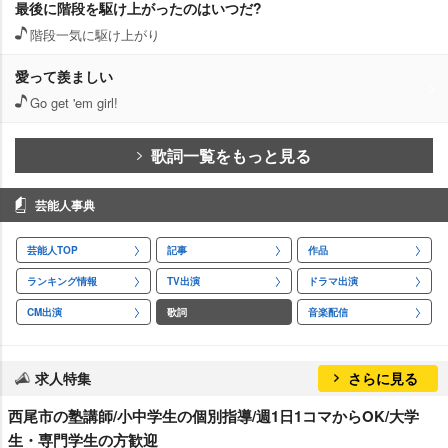
最後に階段を駆け上がったのはいつだ?
階段一気に駆け上がり
愛って羨ましい
Go get 'em girl!
歌詞一覧をもっと見る
芸能人事典
芸能人TOP
記事
作品
ランキング情報
TV出演
ドラマ出演
CM出演
歌詞
音楽配信
求人特集
さらに見る
西尾市の塾講師/小中学生の個別指導/週1日1コマからOK/大学
生・専門学生の方歓迎