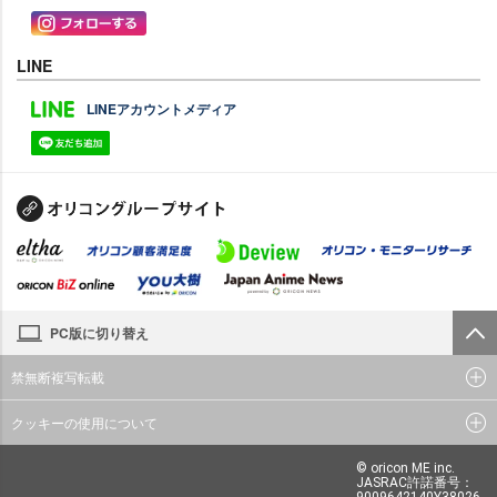
LINE
LINEアカウントメディア
PC版に切り替え
禁無断複写転載
クッキーの使用について
© oricon ME inc.
JASRAC許諾番号：
9009642140Y38026