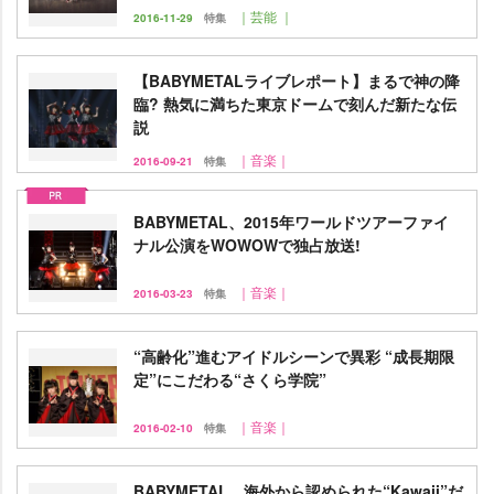
｜芸能 ｜
2016-11-29
特集
【BABYMETALライブレポート】まるで神の降
臨? 熱気に満ちた東京ドームで刻んだ新たな伝
説
｜音楽｜
2016-09-21
特集
BABYMETAL、2015年ワールドツアーファイ
ナル公演をWOWOWで独占放送!
｜音楽｜
2016-03-23
特集
“高齢化”進むアイドルシーンで異彩 “成長期限
定”にこだわる“さくら学院”
｜音楽｜
2016-02-10
特集
BABYMETAL、海外から認められた“Kawaii”だ