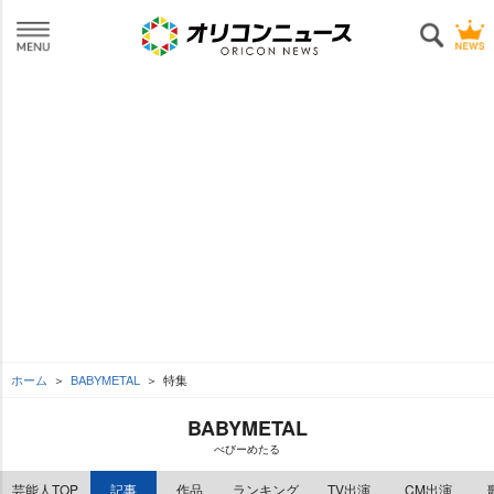
ホーム
BABYMETAL
特集
BABYMETAL
べびーめたる
芸能人TOP
記事
作品
ランキング
TV出演
CM出演