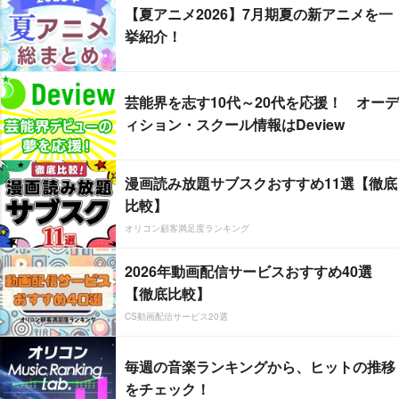
【夏アニメ2026】7月期夏の新アニメを一
挙紹介！
芸能界を志す10代～20代を応援！ オーデ
ィション・スクール情報はDeview
漫画読み放題サブスクおすすめ11選【徹底
比較】
オリコン顧客満足度ランキング
2026年動画配信サービスおすすめ40選
【徹底比較】
CS動画配信サービス20選
毎週の音楽ランキングから、ヒットの推移
をチェック！