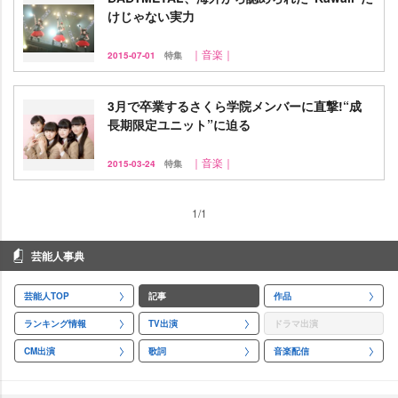
けじゃない実力
｜音楽｜
2015-07-01
特集
3月で卒業するさくら学院メンバーに直撃!“成
長期限定ユニット”に迫る
｜音楽｜
2015-03-24
特集
1/1
芸能人事典
芸能人TOP
記事
作品
ランキング情報
TV出演
ドラマ出演
CM出演
歌詞
音楽配信