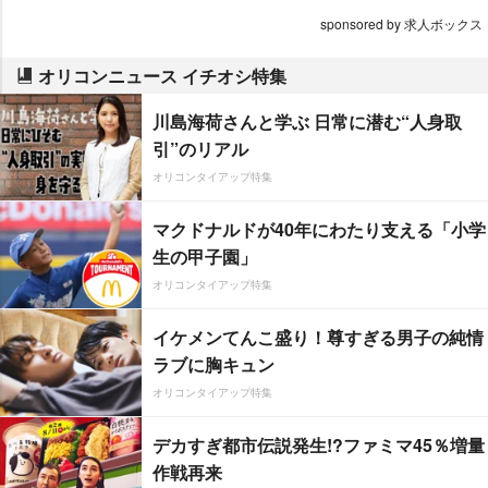
sponsored by 求人ボックス
オリコンニュース イチオシ特集
川島海荷さんと学ぶ 日常に潜む“人身取
引”のリアル
オリコンタイアップ特集
マクドナルドが40年にわたり支える「小学
生の甲子園」
オリコンタイアップ特集
イケメンてんこ盛り！尊すぎる男子の純情
ラブに胸キュン
オリコンタイアップ特集
デカすぎ都市伝説発生!?ファミマ45％増量
作戦再来