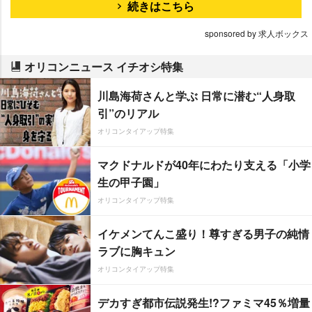
続きはこちら
sponsored by 求人ボックス
オリコンニュース イチオシ特集
川島海荷さんと学ぶ 日常に潜む“人身取
引”のリアル
オリコンタイアップ特集
マクドナルドが40年にわたり支える「小学
生の甲子園」
オリコンタイアップ特集
イケメンてんこ盛り！尊すぎる男子の純情
ラブに胸キュン
オリコンタイアップ特集
デカすぎ都市伝説発生!?ファミマ45％増量