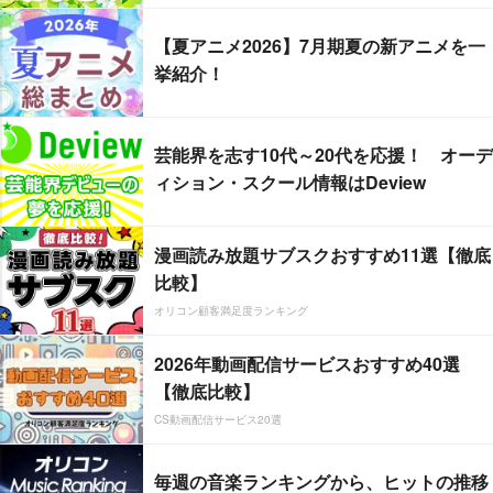
【夏アニメ2026】7月期夏の新アニメを一
挙紹介！
芸能界を志す10代～20代を応援！ オーデ
ィション・スクール情報はDeview
漫画読み放題サブスクおすすめ11選【徹底
比較】
オリコン顧客満足度ランキング
2026年動画配信サービスおすすめ40選
【徹底比較】
CS動画配信サービス20選
毎週の音楽ランキングから、ヒットの推移