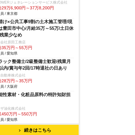
POWERジェネレーションサービス株式会社
29万6,900円～37万8,200円
員 / 東京都
請け×公共工事9割の土木施工管理/現
は豊田市中心/月給35万～55万/土日休
/残業少なめ
式会社原田工務店
給35万円～55万円
員 / 愛知県
ラック整備士/2級整備士歓迎/残業月
h以内/賞与年2回/17時退社の日あり
日自動車株式会社
給28万円～35万円
員 / 大阪府
能性素材・化粧品原料の特許知財担
リザ油化株式会社
450万円～550万円
員 / 愛知県
続きはこちら