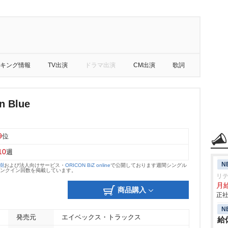
キング情報
TV出演
ドラマ出演
CM出演
歌詞
n Blue
9
位
10
週
N
大樹
および法人向けサービス・
ORICON BiZ online
で公開しております週間シングル
のランクイン回数を掲載しています。
リ
月
商品購入
正社
N
発売元
エイベックス・トラックス
給