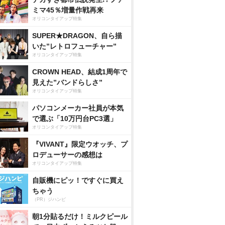
ミマ45％増量作戦再来
オリコンタイアップ特集
SUPER★DRAGON、自ら描
いた”レトロフューチャー”
オリコンタイアップ特集
CROWN HEAD、結成1周年で
見えた”バンドらしさ”
オリコンタイアップ特集
パソコンメーカー社員が本気
で選ぶ「10万円台PC3選」
オリコンタイアップ特集
『VIVANT』限定ウオッチ、プ
ロデューサーの感想は
オリコンタイアップ特集
自販機にピッ！ですぐに買え
ちゃう
（PR）ジハンピ
朝1分貼るだけ！ミルクピール