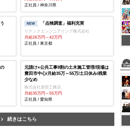
正社員 / 神奈川県
う
「点検調査」福利充実
NEW
リテックエンジニアリング株式会社
月給26万円～42万円
正社員 / 東京都
の
元請け×公共工事9割の土木施工管理/現場は
豊田市中心/月給35万～55万/土日休み/残業
少なめ
株式会社原田工務店
月給35万円～55万円
正社員 / 愛知県
続きはこちら