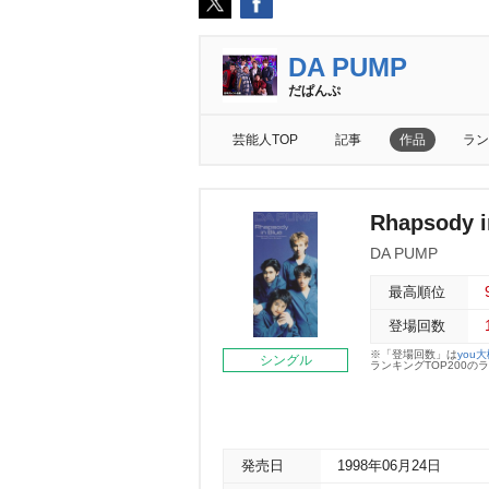
DA PUMP
だぱんぷ
芸能人TOP
記事
作品
ラン
Rhapsody i
DA PUMP
最高順位
登場回数
※「登場回数」は
you
シングル
ランキングTOP200
発売日
1998年06月24日