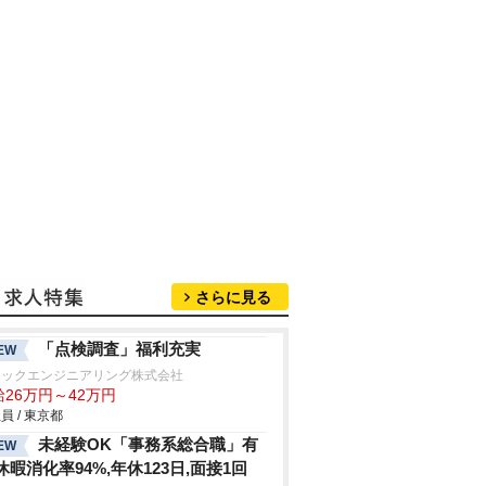
さらに見る
「点検調査」福利充実
EW
テックエンジニアリング株式会社
給26万円～42万円
員 / 東京都
未経験OK「事務系総合職」有
EW
休暇消化率94%,年休123日,面接1回