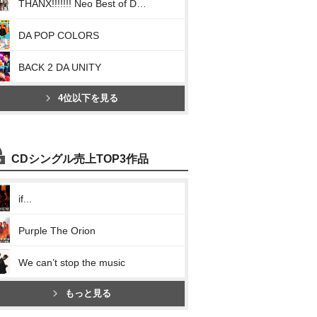
THANX!!!!!!! Neo Best of DA PUMP
DA POP COLORS
BACK 2 DA UNITY
4位以下を見る
CDシングル売上TOP3作品
if...
Purple The Orion
We can’t stop the music
もっと見る