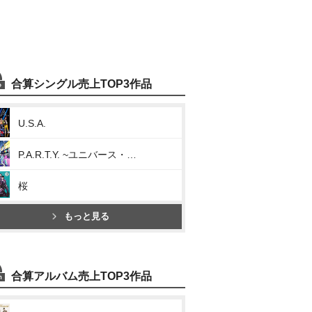
合算シングル売上TOP3作品
U.S.A.
P.A.R.T.Y. ~ユニバース・フェスティバル~
桜
もっと見る
合算アルバム売上TOP3作品