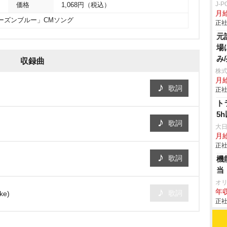
J-
価格
1,068円（税込）
月給
ーズンブルー」CMソング
正社
元
場
み
収録曲
株
月
歌詞
正社
ト
5
歌詞
大
月
正社
歌詞
機
当
オ
年収
歌詞
oke)
正社