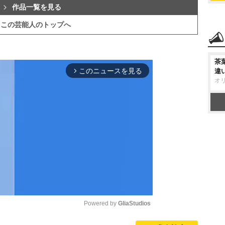
作品一覧を見る
この芸能人のトップへ
茶
このニュースを見る
違
arrow_forward_ios
オ
Powered by 
GliaStudios