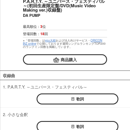
P.A.R.T.Y. ～ユニバース・フェスティバル
～(初回生産限定盤/DVD(Music Video
Making ver.)収録盤)
DA PUMP
最高順位：
3
位
登場回数：
18
回
※「登場回数」は
you大樹
および法人向けサービス・
ORICON
BiZ online
で公開しております週間シングルランキングTOP200
のランクイン回数を掲載しています。
商品購入
収録曲
1. P.A.R.T.Y. ～ユニバース・フェスティバル～
歌詞
2. 小さな会釈
歌詞