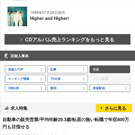
1999年07月28日発売
Higher and Higher!
CDアルバム売上ランキングをもっと見る
芸能人事典
芸能人TOP
記事
作品
ランキング情報
TV出演
ドラマ出演
CM出演
歌詞
音楽配信
求人特集
さらに見る
自動車の販売営業/平均年齢29.3歳/転居の無い転職で年収800万
円も目指せる