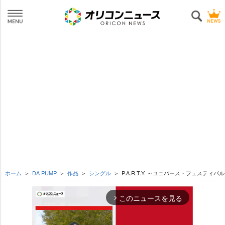
ホーム
DA PUMP
作品
シングル
P.A.R.T.Y. ～ユニバース・フェスティバル～(初
このニュースを見る
arrow_forward_ios