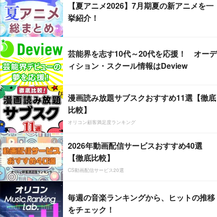
【夏アニメ2026】7月期夏の新アニメを一
挙紹介！
芸能界を志す10代～20代を応援！ オーデ
ィション・スクール情報はDeview
漫画読み放題サブスクおすすめ11選【徹底
比較】
オリコン顧客満足度ランキング
2026年動画配信サービスおすすめ40選
【徹底比較】
CS動画配信サービス20選
毎週の音楽ランキングから、ヒットの推移
をチェック！