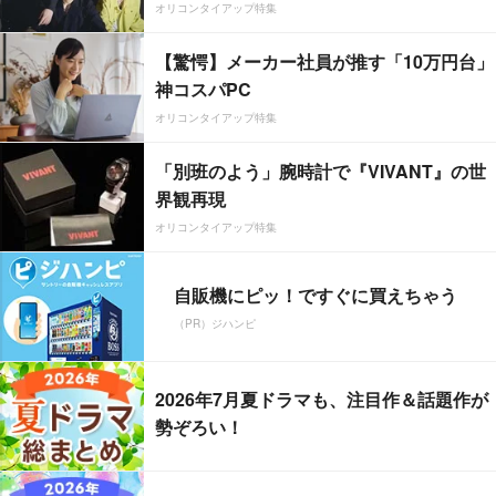
オリコンタイアップ特集
【驚愕】メーカー社員が推す「10万円台」
神コスパPC
オリコンタイアップ特集
「別班のよう」腕時計で『VIVANT』の世
界観再現
オリコンタイアップ特集
自販機にピッ！ですぐに買えちゃう
（PR）ジハンピ
2026年7月夏ドラマも、注目作＆話題作が
勢ぞろい！