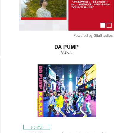
Powered by 
GliaStudios
DA PUMP
M
だぱんぷ
u
t
e
シングル