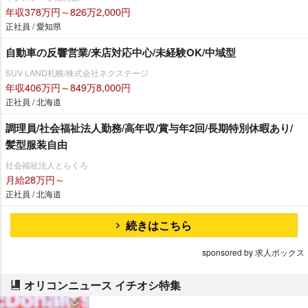
年収378万円～826万2,000円
正社員 / 愛知県
自動車の反響営業/来店対応中心/未経験OK/中域型
SUV LAND札幌/株式会社ネクステージ
年収406万円～849万8,000円
正社員 / 北海道
調理員/社会福祉法人勤務/高年収/賞与年2回/長期特別休暇あり/
髪型服装自由
社会福祉法人とらくろ
月給28万円～
正社員 / 北海道
続きはこちら
sponsored by 求人ボックス
オリコンニュース イチオシ特集