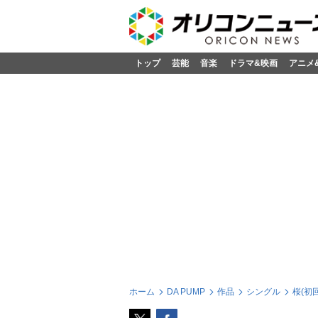
トップ
芸能
音楽
ドラマ&映画
アニメ
ホーム
DA PUMP
作品
シングル
桜(初