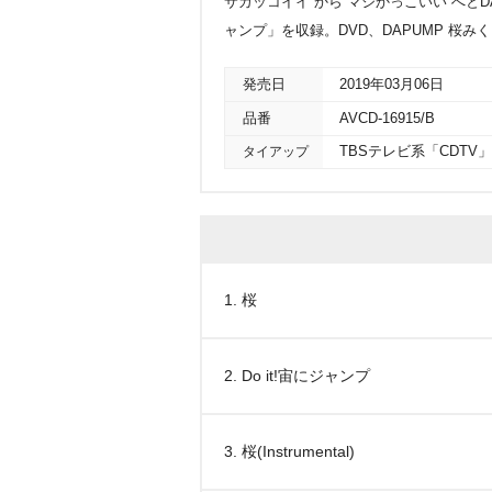
サカッコイイ”から“マジかっこいい”へとDA
ャンプ」を収録。DVD、DAPUMP 桜
発売日
2019年03月06日
品番
AVCD-16915/B
タイアップ
TBSテレビ系「CDT
1. 桜
2. Do it!宙にジャンプ
3. 桜(Instrumental)