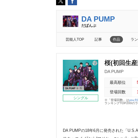
DA PUMP
だぱんぷ
芸能人TOP
記事
作品
ラン
桜(初回生産
DA PUMP
最高順位
登場回数
シングル
※「登場回数」は
you
ランキングTOP200
DA PUMPの18年6月に発売された「U.