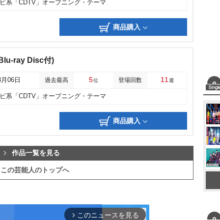
レビ系「CDTV」オープニング・テーマ
商品購入
-ray Disc付)
5
11
3月06日
過去最高
登場回数
位
週
レビ系「CDTV」オープニング・テーマ
商品購入
作品一覧を見る
この芸能人のトップへ
このニュースを見る
arrow_forward_ios