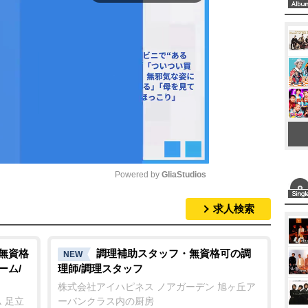
Powered by 
GliaStudios
求人検索
M
u
t
/無資格
調理補助スタッフ・無資格可の調
NEW
ーム/
理師/調理スタッフ
e
株式会社アイハピネス ノアガーデン 旭ヶ丘ア
ム 足立
ーバンクラス内の厨房