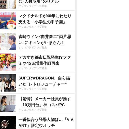
む“人身取引”のリアル
オリコンタイアップ特集
マクドナルドが40年にわたり
支える「小学生の甲子園」
オリコンタイアップ特集
森崎ウィン×向井康二“両片思
い”にキュンが止まらん！
オリコンタイアップ特集
デカすぎ都市伝説発生!?ファ
ミマ45％増量作戦再来
オリコンタイアップ特集
SUPER★DRAGON、自ら描
いた”レトロフューチャー”
オリコンタイアップ特集
【驚愕】メーカー社員が推す
「10万円台」神コスパPC
オリコンタイアップ特集
一番似合う登場人物は…『VIV
ANT』限定ウオッチ