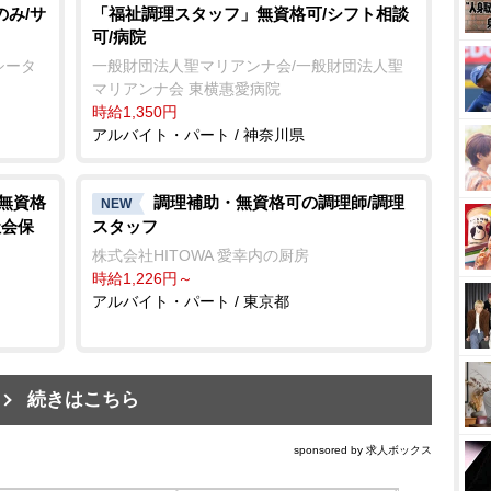
のみ/サ
「福祉調理スタッフ」無資格可/シフト相談
可/病院
シータ
一般財団法人聖マリアンナ会/一般財団法人聖
マリアンナ会 東横惠愛病院
時給1,350円
アルバイト・パート / 神奈川県
/無資格
調理補助・無資格可の調理師/調理
NEW
社会保
スタッフ
株式会社HITOWA 愛幸内の厨房
時給1,226円～
アルバイト・パート / 東京都
続きはこちら
sponsored by 求人ボックス