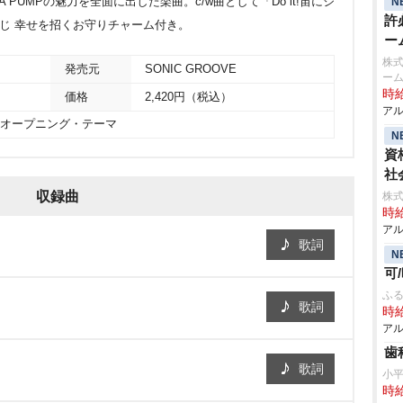
 PUMPの魅力を全面に出した楽曲。c/w曲として「Do it!宙にジ
N
許
みくじ 幸せを招くお守りチャーム付き。
ー
株式
発売元
SONIC GROOVE
ーム
時給
価格
2,420円（税込）
アル
V」オープニング・テーマ
N
資
社
収録曲
株式
時給
アル
歌詞
N
可
ふる
歌詞
時給
アル
歯
歌詞
小
時給