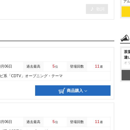
アル
歌詞
茶
違
オ
5
11
3月06日
過去最高
登場回数
位
週
レビ系「CDTV」オープニング・テーマ
商品購入
5
11
3月06日
過去最高
登場回数
位
週