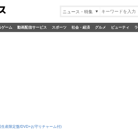
ニュース・特集
&ゲーム
動画配信サービス
スポーツ
社会・経済
グルメ
ビューティ
ラ
回生産限定盤/DVD+お守りチャーム付)