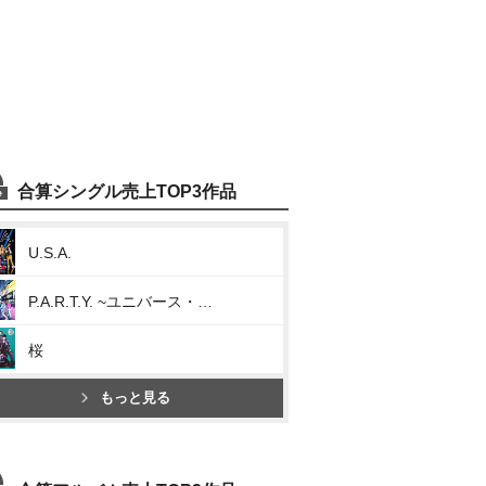
合算シングル売上TOP3作品
U.S.A.
P.A.R.T.Y. ~ユニバース・フェスティバル~
桜
もっと見る