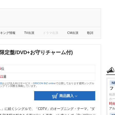
キング情報
TV出演
ドラマ出演
CM出演
歌詞
限定盤/DVD+お守りチャーム付)
5
位
11
週
N
大樹
および法人向けサービス・
ORICON BiZ online
で公開しております週間シングル
のランクイン回数を掲載しています。
フ
柏
商品購入
ホ
時給
アル
S.A.」に続くシングルで、「CDTV」のオープニング・テーマ。“ダ