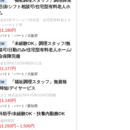
「福祉調理スタッフ」調理師免
EW
必須/シフト相談可/住宅型有料老人ホ
ム
会社GET/リハビリ特化型・住宅型有料老人ホ
 シーサイド堺
1,180円
バイト・パート / 大阪府
「未経験OK」調理スタッフ/無
EW
格可/日勤のみ/住宅型有料老人ホーム/
会保障完備
会社BISCUSS/HIBISU土生
1,177円
バイト・パート / 大阪府
「福祉調理スタッフ」無資格
EW
/時短/デイサービス
さと 株式会社/SPA FURUSATO四郷
1,140円
バイト・パート / 愛知県
科助手/未経験OK・扶養内勤務OK
平歯科医院
1,250円～1,500円