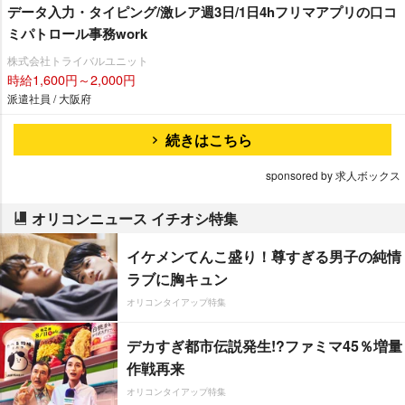
データ入力・タイピング/激レア週3日/1日4hフリマアプリの口コ
ミパトロール事務work
株式会社トライバルユニット
時給1,600円～2,000円
派遣社員 / 大阪府
続きはこちら
sponsored by 求人ボックス
オリコンニュース イチオシ特集
イケメンてんこ盛り！尊すぎる男子の純情
ラブに胸キュン
オリコンタイアップ特集
デカすぎ都市伝説発生!?ファミマ45％増量
作戦再来
オリコンタイアップ特集