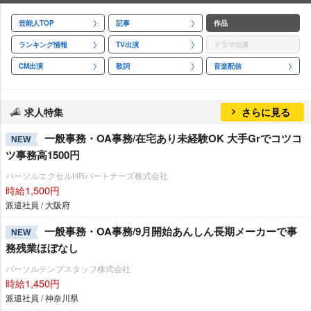
芸能人TOP
記事
作品
ランキング情報
TV出演
ドラマ出演
CM出演
歌詞
音楽配信
求人特集
さらに見る
一般事務・OA事務/在宅あり未経験OK 大手Grでコツコ
NEW
ツ事務高1500円
パーソルエクセルHRパートナーズ株式会社
時給1,500円
派遣社員 / 大阪府
一般事務・OA事務/9月開始あんしん長期メーカーで事
NEW
務残業ほぼなし
パーソルテンプスタッフ株式会社
時給1,450円
派遣社員 / 神奈川県