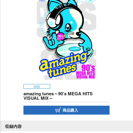
DVD
amazing tunes～90’s MEGA HITS
VISUAL MIX～
商品購入
収録内容