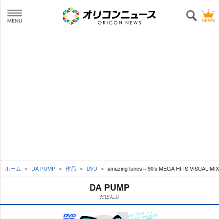
ホーム
DA PUMP
作品
DVD
amazing tunes～90’s MEGA HITS VISUAL MI
DA PUMP
だぱんぷ