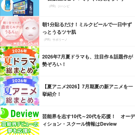
（PR）ジハンピ
朝1分貼るだけ！ミルクピールで一日中ず
っとうるツヤ肌
（PR）サボリーノ
2026年7月夏ドラマも、注目作＆話題作が
勢ぞろい！
【夏アニメ2026】7月期夏の新アニメを一
挙紹介！
芸能界を志す10代～20代を応援！ オーデ
ィション・スクール情報はDeview