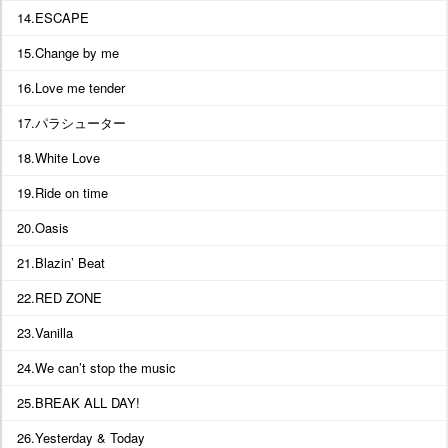
14.ESCAPE
15.Change by me
16.Love me tender
17.パラシューター
18.White Love
19.Ride on time
20.Oasis
21.Blazin’ Beat
22.RED ZONE
23.Vanilla
24.We can’t stop the music
25.BREAK ALL DAY!
26.Yesterday & Today