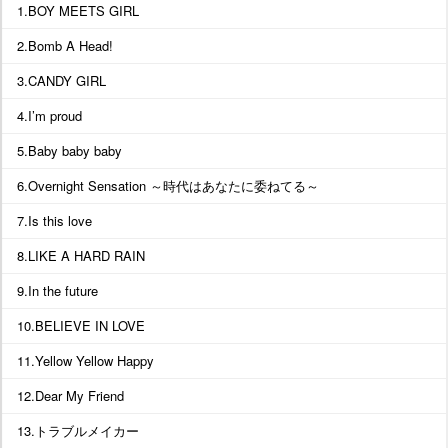
1.BOY MEETS GIRL
2.Bomb A Head!
3.CANDY GIRL
4.I’m proud
5.Baby baby baby
6.Overnight Sensation ～時代はあなたに委ねてる～
7.Is this love
8.LIKE A HARD RAIN
9.In the future
10.BELIEVE IN LOVE
11.Yellow Yellow Happy
12.Dear My Friend
13.トラブルメイカー