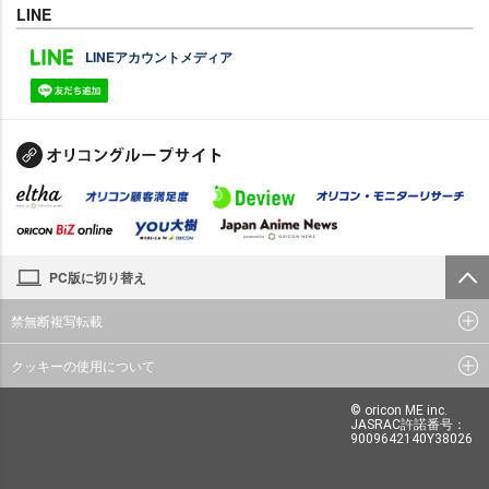
LINE
LINEアカウントメディア
PC版に切り替え
禁無断複写転載
クッキーの使用について
© oricon ME inc.
JASRAC許諾番号：
9009642140Y38026