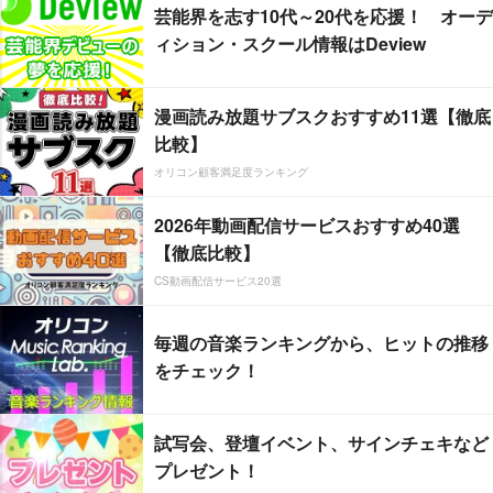
芸能界を志す10代～20代を応援！ オーデ
ィション・スクール情報はDeview
漫画読み放題サブスクおすすめ11選【徹底
比較】
オリコン顧客満足度ランキング
2026年動画配信サービスおすすめ40選
【徹底比較】
CS動画配信サービス20選
毎週の音楽ランキングから、ヒットの推移
をチェック！
試写会、登壇イベント、サインチェキなど
プレゼント！