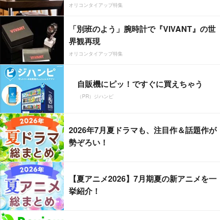
オリコンタイアップ特集
「別班のよう」腕時計で『VIVANT』の世
界観再現
オリコンタイアップ特集
自販機にピッ！ですぐに買えちゃう
（PR）ジハンピ
2026年7月夏ドラマも、注目作＆話題作が
勢ぞろい！
【夏アニメ2026】7月期夏の新アニメを一
挙紹介！