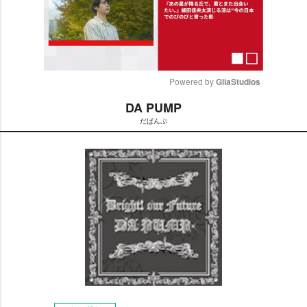
Powered by 
GliaStudios
DA PUMP
M
だぱんぷ
u
t
e