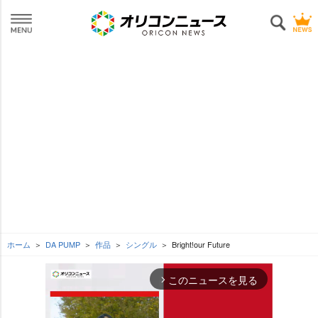
ホーム
DA PUMP
作品
シングル
Bright!our Future
このニュースを見る
arrow_forward_ios