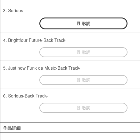
3. Serious
歌詞
4. Bright!our Future-Back Track-
歌詞
5. Just now Funk da Music-Back Track-
歌詞
6. Serious-Back Track-
歌詞
作品詳細