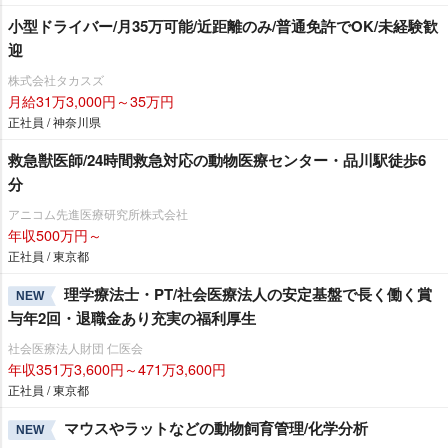
小型ドライバー/月35万可能/近距離のみ/普通免許でOK/未経験歓
迎
株式会社タカスズ
月給31万3,000円～35万円
正社員 / 神奈川県
救急獣医師/24時間救急対応の動物医療センター・品川駅徒歩6
分
アニコム先進医療研究所株式会社
年収500万円～
正社員 / 東京都
理学療法士・PT/社会医療法人の安定基盤で長く働く賞
NEW
与年2回・退職金あり充実の福利厚生
社会医療法人財団 仁医会
年収351万3,600円～471万3,600円
正社員 / 東京都
マウスやラットなどの動物飼育管理/化学分析
NEW