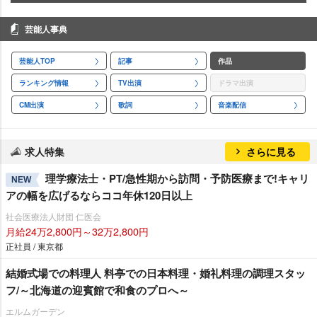
芸能人事典
芸能人TOP
記事
作品
ランキング情報
TV出演
ドラマ出演
CM出演
歌詞
音楽配信
求人特集
さらに見る
理学療法士・PT/急性期から訪問・予防医療まで!キャリ
NEW
アの幅を広げるならココ年休120日以上
社会医療法人財団 仁医会
月給24万2,800円～32万2,800円
正社員 / 東京都
結婚式場での料理人 料亭での日本料理・婚礼料理の調理スタッ
フ/～北海道の迎賓館で和食のプロへ～
エルムガーデン