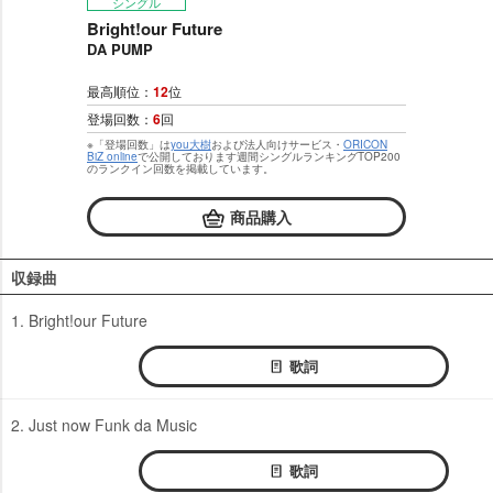
シングル
Bright!our Future
DA PUMP
最高順位：
12
位
登場回数：
6
回
※「登場回数」は
you大樹
および法人向けサービス・
ORICON
BiZ online
で公開しております週間シングルランキングTOP200
のランクイン回数を掲載しています。
商品購入
収録曲
1. Bright!our Future
歌詞
2. Just now Funk da Music
歌詞