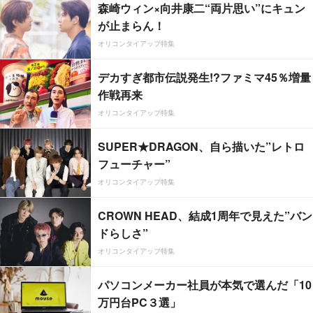
森崎ウィン×向井康二“両片思い”にキュン
が止まらん！
オリコンタイアップ特集
デカすぎ都市伝説発生!?ファミマ45％増量
作戦再来
オリコンタイアップ特集
SUPER★DRAGON、自ら描いた”レトロ
フューチャー”
オリコンタイアップ特集
CROWN HEAD、結成1周年で見えた”バン
ドらしさ”
オリコンタイアップ特集
パソコンメーカー社員が本気で選んだ「10
万円台PC３選」