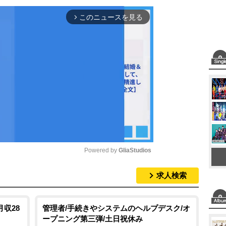
このニュースを見る
arrow_forward_ios
Powered by 
GliaStudios
求人検索
M
u
t
収28
管理者/手続きやシステムのヘルプデスク/オ
ープニング第三弾/土日祝休み
e