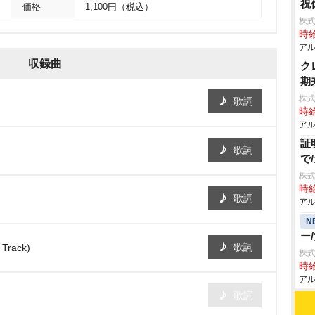
祝
価格
1,100円（税込）
株式
時給
アル
収録曲
ク
期
株式
歌詞
時給
アル
証
歌詞
で
株式
時給
歌詞
アル
N
ー
歌詞
Track)
株式
時給
アル
歌詞