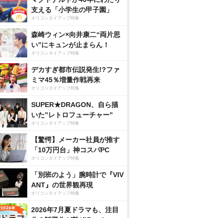
支える「小学生の甲子園」
オリコンタイアップ特集
森崎ウィン×向井康二“両片思
い”にキュンが止まらん！
オリコンタイアップ特集
デカすぎ都市伝説発生!?ファ
ミマ45％増量作戦再来
オリコンタイアップ特集
SUPER★DRAGON、自ら描
いた”レトロフューチャー”
オリコンタイアップ特集
【驚愕】メーカー社員が推す
「10万円台」神コスパPC
オリコンタイアップ特集
「別班のよう」腕時計で『VIV
ANT』の世界観再現
オリコンタイアップ特集
2026年7月夏ドラマも、注目