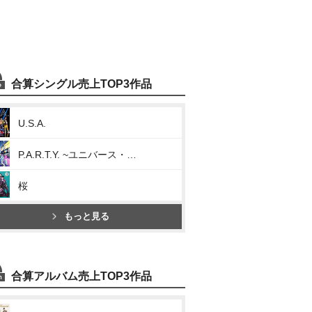
合算シングル売上TOP3作品
U.S.A.
P.A.R.T.Y. ~ユニバース・フェスティバル~
桜
もっと見る
合算アルバム売上TOP3作品