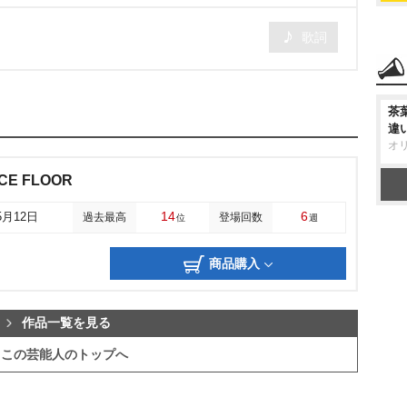
歌詞
茶
違
オ
CE FLOOR
14
6
5月12日
過去最高
登場回数
位
週
商品購入
作品一覧を見る
この芸能人のトップへ