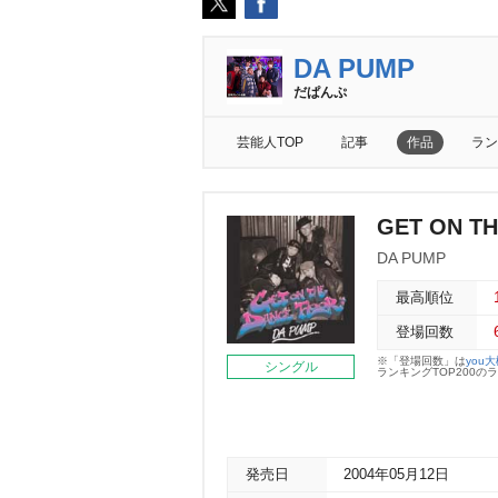
DA PUMP
だぱんぷ
芸能人TOP
記事
作品
ラン
GET ON T
DA PUMP
最高順位
登場回数
※「登場回数」は
you
シングル
ランキングTOP200
発売日
2004年05月12日