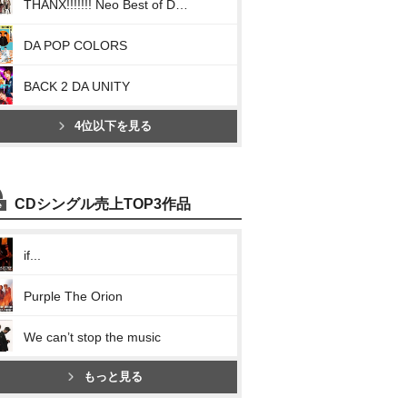
THANX!!!!!!! Neo Best of DA PUMP
DA POP COLORS
BACK 2 DA UNITY
4位以下を見る
CDシングル売上TOP3作品
if...
Purple The Orion
We can’t stop the music
もっと見る