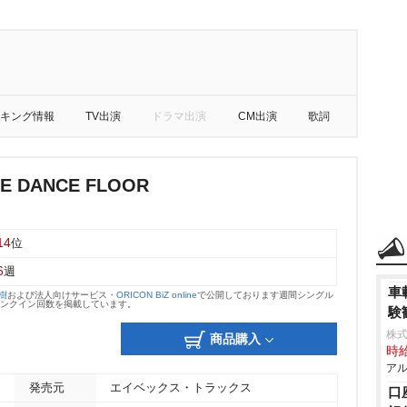
キング情報
TV出演
ドラマ出演
CM出演
歌詞
HE DANCE FLOOR
14
位
6
週
車
大樹
および法人向けサービス・
ORICON BiZ online
で公開しております週間シングル
のランクイン回数を掲載しています。
験
株式
商品購入
時給
アル
発売元
エイベックス・トラックス
口