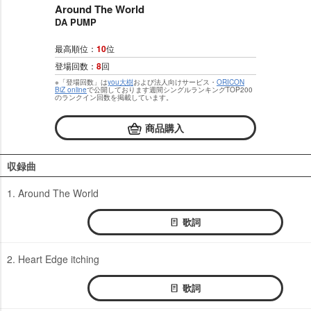
Around The World
DA PUMP
最高順位：
10
位
登場回数：
8
回
※「登場回数」は
you大樹
および法人向けサービス・
ORICON
BiZ online
で公開しております週間シングルランキングTOP200
のランクイン回数を掲載しています。
商品購入
収録曲
1. Around The World
歌詞
2. Heart Edge itching
歌詞