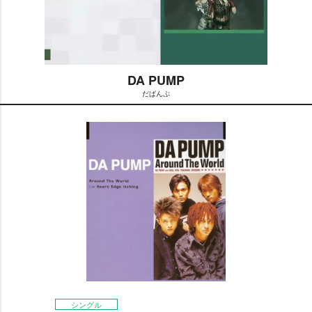
DA PUMP
だぱんぷ
M
u
t
e
シングル