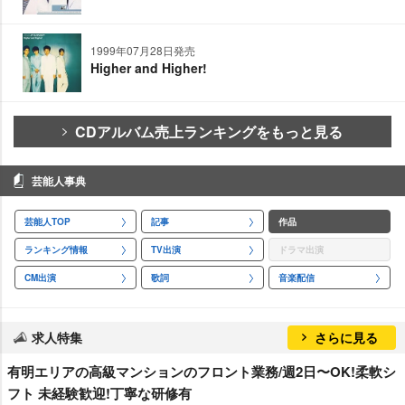
1999年07月28日発売
Higher and Higher!
CDアルバム売上ランキングをもっと見る
芸能人事典
芸能人TOP
記事
作品
ランキング情報
TV出演
ドラマ出演
CM出演
歌詞
音楽配信
求人特集
さらに見る
有明エリアの⾼級マンションのフロント業務/週2⽇〜OK!柔軟シ
フト 未経験歓迎!丁寧な研修有