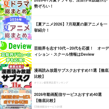
勢ぞろい！
【夏アニメ2026】7月期夏の新アニメを一
挙紹介！
芸能界を志す10代～20代を応援！ オーデ
ィション・スクール情報はDeview
漫画読み放題サブスクおすすめ11選【徹底
比較】
オリコン顧客満足度ランキング
2026年動画配信サービスおすすめ40選
【徹底比較】
CS動画配信サービス20選