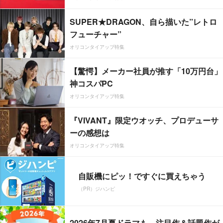
SUPER★DRAGON、自ら描いた”レトロ
フューチャー”
オリコンタイアップ特集
【驚愕】メーカー社員が推す「10万円台」
神コスパPC
オリコンタイアップ特集
『VIVANT』限定ウオッチ、プロデューサ
ーの感想は
オリコンタイアップ特集
自販機にピッ！ですぐに買えちゃう
（PR）ジハンピ
2026年7月夏ドラマも、注目作＆話題作が