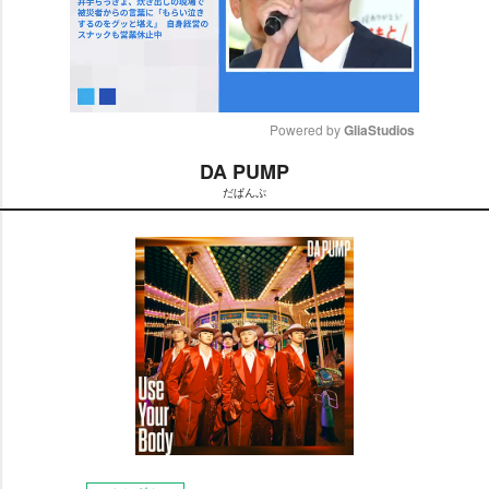
Powered by 
GliaStudios
DA PUMP
M
だぱんぷ
u
t
e