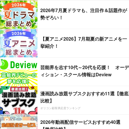
2026年7月夏ドラマも、注目作＆話題作が
勢ぞろい！
【夏アニメ2026】7月期夏の新アニメを一
挙紹介！
芸能界を志す10代～20代を応援！ オーデ
ィション・スクール情報はDeview
漫画読み放題サブスクおすすめ11選【徹底
比較】
オリコン顧客満足度ランキング
2026年動画配信サービスおすすめ40選