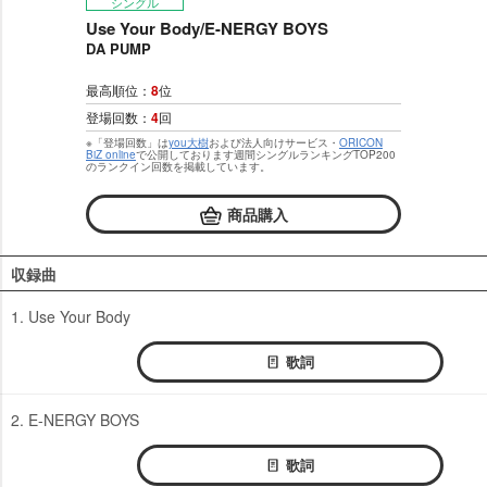
シングル
Use Your Body/E-NERGY BOYS
DA PUMP
最高順位：
8
位
登場回数：
4
回
※「登場回数」は
you大樹
および法人向けサービス・
ORICON
BiZ online
で公開しております週間シングルランキングTOP200
のランクイン回数を掲載しています。
商品購入
収録曲
1. Use Your Body
歌詞
2. E-NERGY BOYS
歌詞