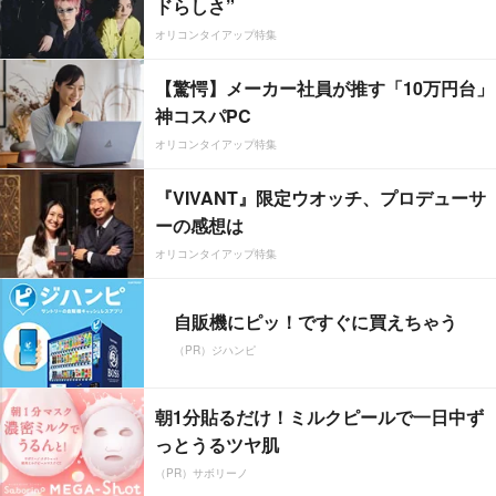
ドらしさ”
オリコンタイアップ特集
【驚愕】メーカー社員が推す「10万円台」
神コスパPC
オリコンタイアップ特集
『VIVANT』限定ウオッチ、プロデューサ
ーの感想は
オリコンタイアップ特集
自販機にピッ！ですぐに買えちゃう
（PR）ジハンピ
朝1分貼るだけ！ミルクピールで一日中ず
っとうるツヤ肌
（PR）サボリーノ