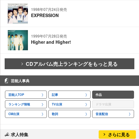
1998年07月24日発売
EXPRESSION
1999年07月28日発売
Higher and Higher!
CDアルバム売上ランキングをもっと見る
芸能人事典
芸能人TOP
記事
作品
ランキング情報
TV出演
ドラマ出演
CM出演
歌詞
音楽配信
求人特集
さらに見る