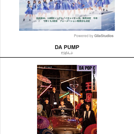
Powered by 
GliaStudios
DA PUMP
M
だぱんぷ
u
t
e