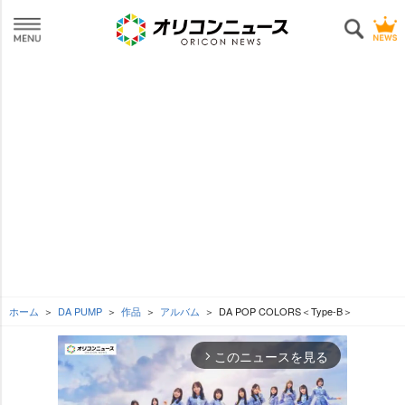
ホーム
DA PUMP
作品
アルバム
DA POP COLORS＜Type-B＞
このニュースを見る
arrow_forward_ios