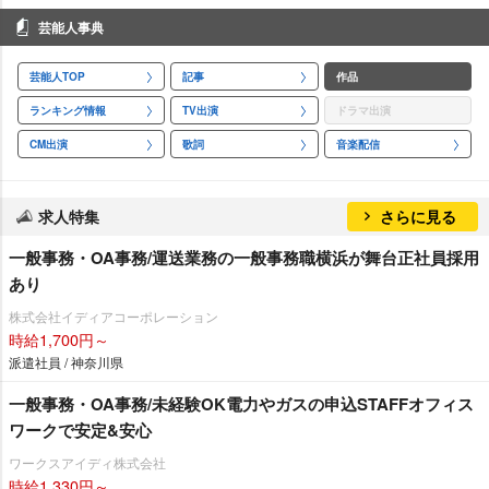
芸能人事典
芸能人TOP
記事
作品
ランキング情報
TV出演
ドラマ出演
CM出演
歌詞
音楽配信
求人特集
さらに見る
一般事務・OA事務/運送業務の一般事務職横浜が舞台正社員採用
あり
株式会社イディアコーポレーション
時給1,700円～
派遣社員 / 神奈川県
一般事務・OA事務/未経験OK電力やガスの申込STAFFオフィス
ワークで安定&安心
ワークスアイディ株式会社
時給1,330円～