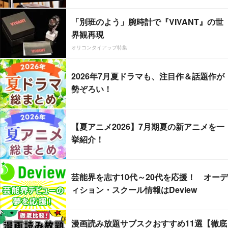
「別班のよう」腕時計で『VIVANT』の世
界観再現
オリコンタイアップ特集
2026年7月夏ドラマも、注目作＆話題作が
勢ぞろい！
【夏アニメ2026】7月期夏の新アニメを一
挙紹介！
芸能界を志す10代～20代を応援！ オーデ
ィション・スクール情報はDeview
漫画読み放題サブスクおすすめ11選【徹底