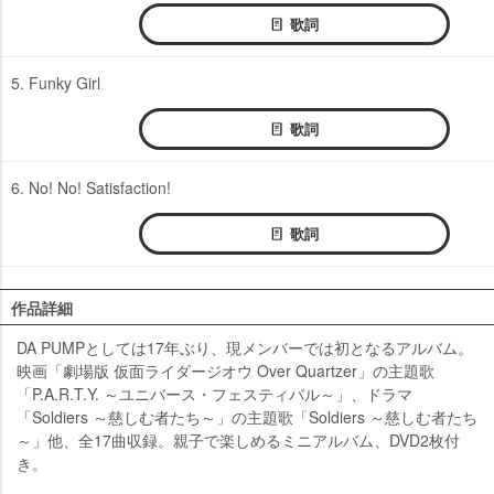
歌詞
5. Funky Girl
歌詞
6. No! No! Satisfaction!
歌詞
作品詳細
DA PUMPとしては17年ぶり、現メンバーでは初となるアルバム。
映画「劇場版 仮面ライダージオウ Over Quartzer」の主題歌
「P.A.R.T.Y. ～ユニバース・フェスティバル～」、ドラマ
「Soldiers ～慈しむ者たち～」の主題歌「Soldiers ～慈しむ者たち
～」他、全17曲収録。親子で楽しめるミニアルバム、DVD2枚付
き。