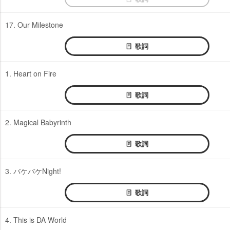
17. Our Milestone
歌詞
1. Heart on Fire
歌詞
2. Magical Babyrinth
歌詞
3. バケバケNight!
歌詞
4. This is DA World