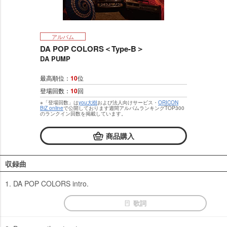
アルバム
DA POP COLORS＜Type-B＞
DA PUMP
最高順位：
10
位
登場回数：
10
回
※「登場回数」は
you大樹
および法人向けサービス・
ORICON
BiZ online
で公開しております週間アルバムランキングTOP300
のランクイン回数を掲載しています。
商品購入
収録曲
1. DA POP COLORS intro.
歌詞