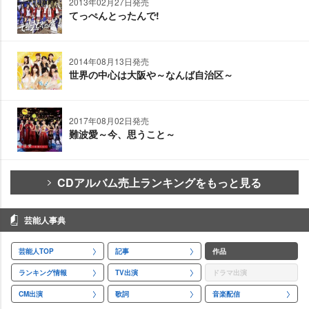
2013年02月27日発売
てっぺんとったんで!
2014年08月13日発売
世界の中心は大阪や～なんば自治区～
2017年08月02日発売
難波愛～今、思うこと～
CDアルバム売上ランキングをもっと見る
芸能人事典
芸能人TOP
記事
作品
ランキング情報
TV出演
ドラマ出演
CM出演
歌詞
音楽配信