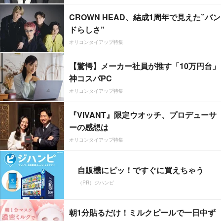
CROWN HEAD、結成1周年で見えた”バン
ドらしさ”
オリコンタイアップ特集
【驚愕】メーカー社員が推す「10万円台」
神コスパPC
オリコンタイアップ特集
『VIVANT』限定ウオッチ、プロデューサ
ーの感想は
オリコンタイアップ特集
自販機にピッ！ですぐに買えちゃう
（PR）ジハンピ
朝1分貼るだけ！ミルクピールで一日中ず