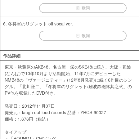
歌詞
6. 冬将軍のリグレット off vocal ver.
歌詞
作品詳細
東京・秋葉原のAKB48、名古屋・栄のSKE48に続き、大阪・難波
(なんば)で10年10月より活動開始、11年7月にデビューした
NMB48の「ヴァージニティー」(12年8月発売)に続く6作目のシン
グル。「北川謙二」「冬将軍のリグレット/難波鉄砲隊其之弐」の
PV他を収録したDVD付き。
発売日：2012年11月07日
発売元：laugh out loud records 品番：YRCS-90027
価格：1,676円（税込）
タイアップ
・「ROUND1」CMソング