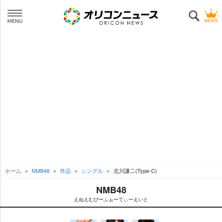
ホーム
NMB48
作品
シングル
北川謙二(Type-C)
NMB48
えぬえむびーふぉーてぃーえいと