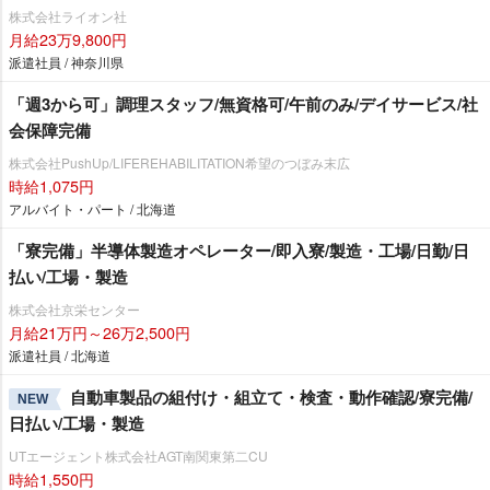
株式会社ライオン社
月給23万9,800円
派遣社員 / 神奈川県
「週3から可」調理スタッフ/無資格可/午前のみ/デイサービス/社
会保障完備
株式会社PushUp/LIFEREHABILITATION希望のつぼみ末広
時給1,075円
アルバイト・パート / 北海道
「寮完備」半導体製造オペレーター/即入寮/製造・工場/日勤/日
払い/工場・製造
株式会社京栄センター
月給21万円～26万2,500円
派遣社員 / 北海道
自動車製品の組付け・組立て・検査・動作確認/寮完備/
NEW
日払い/工場・製造
UTエージェント株式会社AGT南関東第二CU
時給1,550円