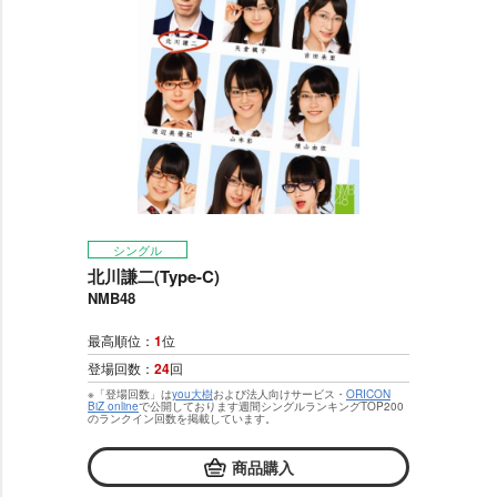
シングル
北川謙二(Type-C)
NMB48
最高順位：
1
位
登場回数：
24
回
※「登場回数」は
you大樹
および法人向けサービス・
ORICON
BiZ online
で公開しております週間シングルランキングTOP200
のランクイン回数を掲載しています。
商品購入