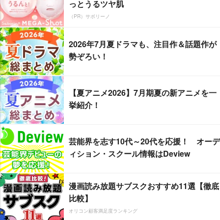
っとうるツヤ肌
（PR）サボリーノ
2026年7月夏ドラマも、注目作＆話題作が
勢ぞろい！
【夏アニメ2026】7月期夏の新アニメを一
挙紹介！
芸能界を志す10代～20代を応援！ オーデ
ィション・スクール情報はDeview
漫画読み放題サブスクおすすめ11選【徹底
比較】
オリコン顧客満足度ランキング