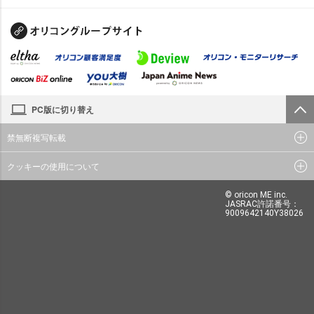
PC版に切り替え
禁無断複写転載
クッキーの使用について
© oricon ME inc.
JASRAC許諾番号：
9009642140Y38026