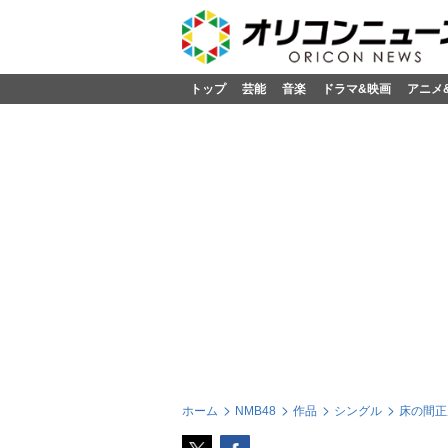
トップ
芸能
音楽
ドラマ&映画
アニメ
ホーム
NMB48
作品
シングル
床の間正座