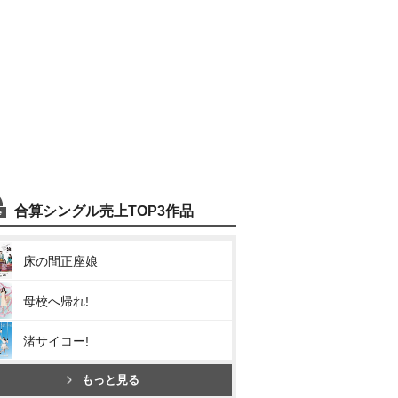
合算シングル売上TOP3作品
床の間正座娘
母校へ帰れ!
渚サイコー!
もっと見る