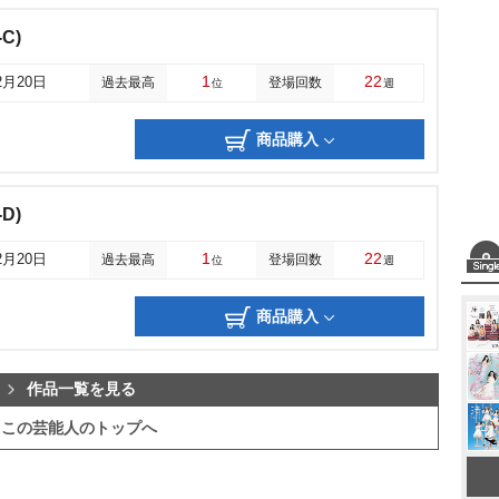
C)
1
22
2月20日
過去最高
登場回数
位
週
商品購入
D)
1
22
2月20日
過去最高
登場回数
位
週
商品購入
作品一覧を見る
この芸能人のトップへ