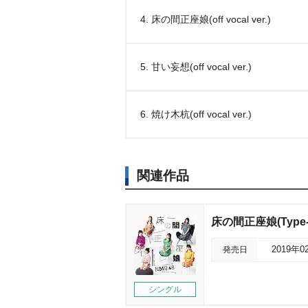
4. 床の間正座娘(off vocal ver.)
5. 甘い妄想(off vocal ver.)
6. 焼け木杭(off vocal ver.)
関連作品
床の間正座娘(Type-
発売日
2019年0
シングル