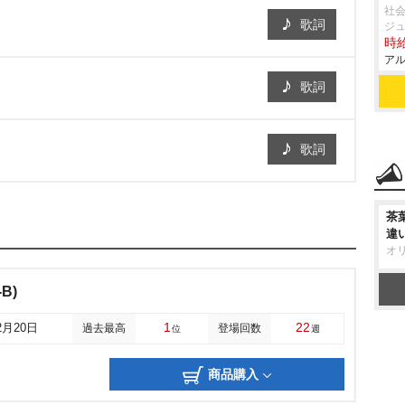
社会
歌詞
ジ
時給
アル
歌詞
歌詞
茶
違
オ
B)
1
22
2月20日
過去最高
登場回数
位
週
商品購入