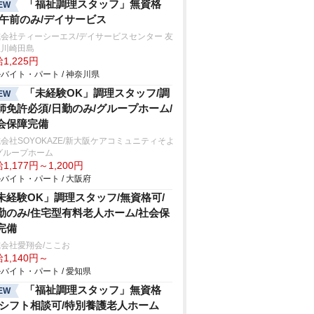
「福祉調理スタッフ」無資格
EW
/午前のみ/デイサービス
会社ティーシーエス/デイサービスセンター 友
里川崎田島
1,225円
バイト・パート / 神奈川県
「未経験OK」調理スタッフ/調
EW
師免許必須/日勤のみ/グループホーム/
会保障完備
会社SOYOKAZE/新大阪ケアコミュニティそよ
グループホーム
1,177円～1,200円
バイト・パート / 大阪府
未経験OK」調理スタッフ/無資格可/
勤のみ/住宅型有料老人ホーム/社会保
完備
会社愛翔会/ここお
1,140円～
バイト・パート / 愛知県
「福祉調理スタッフ」無資格
EW
/シフト相談可/特別養護老人ホーム