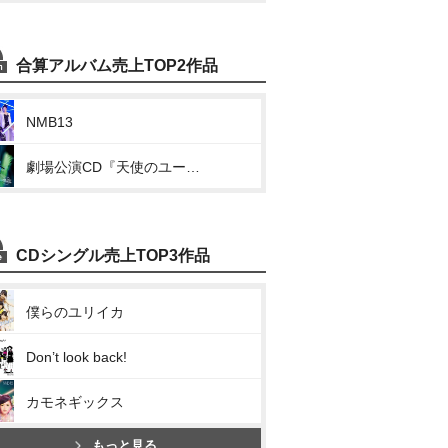
合算アルバム売上TOP2作品
NMB13
劇場公演CD『天使のユートピア』
CDシングル売上TOP3作品
僕らのユリイカ
Don’t look back!
カモネギックス
もっと見る