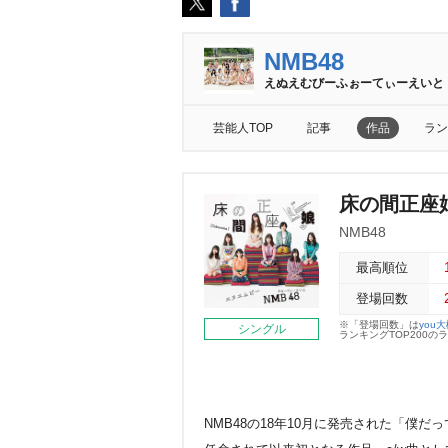
NMB48
えぬえむびーふぉーてぃーえいと
芸能人TOP
記事
作品
ラン
床の間正座娘(
NMB48
最高順位
登場回数
※「登場回数」は
you
シングル
ランキングTOP200
NMB48の18年10月に発売された「僕