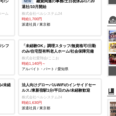
可/シ
融資関連の事務/土日祝休み/17:20
NEW
退社/10月開始
ホーム
株式会社ベルシステム24
時給1,700円
派遣社員 / 東京都
/シフ
「未経験OK」調理スタッフ/無資格可/日勤
のみ/住宅型有料老人ホーム/社会保障完備
株式会社愛翔会/ここお
時給1,140円～
アルバイト・パート / 愛知県
み/未経
法人向けグローバルWiFiのインサイドセー
ルス./東新宿駅1分/平日のみ/未経験歓迎
株式会社ベルシステム24
時給1,630円
派遣社員 / 東京都