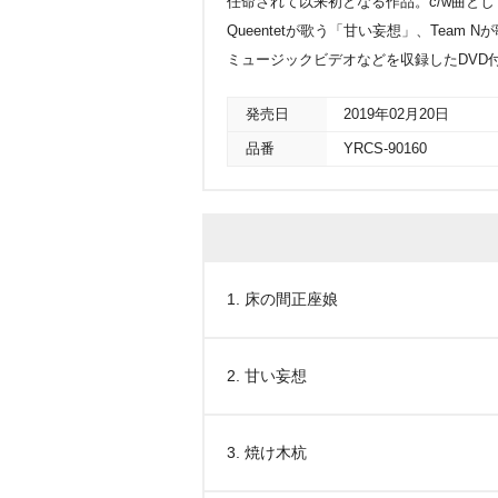
任命されて以来初となる作品。c/w曲と
Queentetが歌う「甘い妄想」、Tea
ミュージックビデオなどを収録したDVD
発売日
2019年02月20日
品番
YRCS-90160
1. 床の間正座娘
2. 甘い妄想
3. 焼け木杭