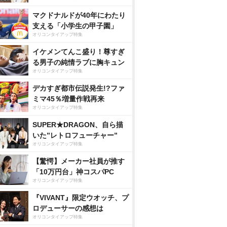
マクドナルドが40年にわたり
支える「小学生の甲子園」
オリコンタイアップ特集
イケメンてんこ盛り！尊すぎ
る男子の純情ラブに胸キュン
オリコンタイアップ特集
デカすぎ都市伝説発生!?ファ
ミマ45％増量作戦再来
オリコンタイアップ特集
SUPER★DRAGON、自ら描
いた”レトロフューチャー”
オリコンタイアップ特集
【驚愕】メーカー社員が推す
「10万円台」神コスパPC
オリコンタイアップ特集
『VIVANT』限定ウオッチ、プ
ロデューサーの感想は
オリコンタイアップ特集