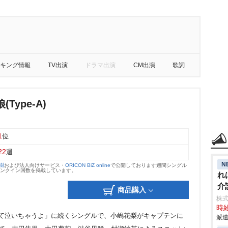
キング情報
TV出演
ドラマ出演
CM出演
歌詞
Type-A)
1
位
22
週
N
大樹
および法人向けサービス・
ORICON BiZ online
で公開しております週間シングル
のランクイン回数を掲載しています。
れ
介
商品購入
株
時給
だって泣いちゃうよ」に続くシングルで、小嶋花梨がキャプテンに
派遣