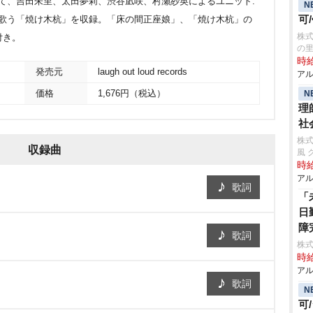
して、吉田朱里、太田夢莉、渋谷凪咲、村瀬紗英によるユニット:
N
可
m Nが歌う「焼け木杭」を収録。「床の間正座娘」、「焼け木杭」の
株式
付き。
の
時給
発売元
laugh out loud records
アル
N
価格
1,676円（税込）
理
社
株式
収録曲
風 
時給
アル
歌詞
「
日
障
歌詞
株式
時給
アル
歌詞
N
可