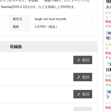
「がっつきガールズ」を収録。「母校へ帰れ!」のミュージックビ
理
人
 Zepp Namba(2019.4.11)その1」などを収録したDVD付き。
社会
ホ
発売元
laugh out loud records
時給
アル
価格
1,676円（税込）
N
可
社会
収録曲
里
時給
アル
歌詞
「
日
医療
歌詞
時給
アル
N
歌詞
フ
デ
時給