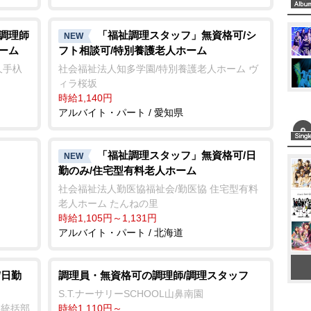
/調理師
「福祉調理スタッフ」無資格可/シ
NEW
ーム
フト相談可/特別養護老人ホーム
長久手杁
社会福祉法人知多学園/特別養護老人ホーム ヴ
ィラ桜坂
時給1,140円
アルバイト・パート / 愛知県
「福祉調理スタッフ」無資格可/日
NEW
勤のみ/住宅型有料老人ホーム
社会福祉法人勤医協福祉会/勤医協 住宅型有料
老人ホーム たんねの里
時給1,105円～1,131円
アルバイト・パート / 北海道
/日勤
調理員・無資格可の調理師/調理スタッフ
S.T.ナーサリーSCHOOL山鼻南園
業統括部
時給1,110円～