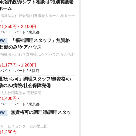
師免許必須/シフト相談可/特別養護老
ホーム
福祉法人仁愛会/特別養護老人ホーム 桧原サナ
ーム
1,250円～2,100円
バイト・パート / 東京都
「福祉調理スタッフ」無資格
EW
/日勤のみ/ケアハウス
福祉法人かわち野福祉会/ケアハウス かわち野
1,177円～1,200円
バイト・パート / 大阪府
週3から可」調理スタッフ/無資格可/
勤のみ/病院/社会保障完備
法人社団寿徳会 高野病院
1,400円～
バイト・パート / 東京都
無資格可の調理師/調理スタッ
EW
イサービスセンター友の里三田
1,230円