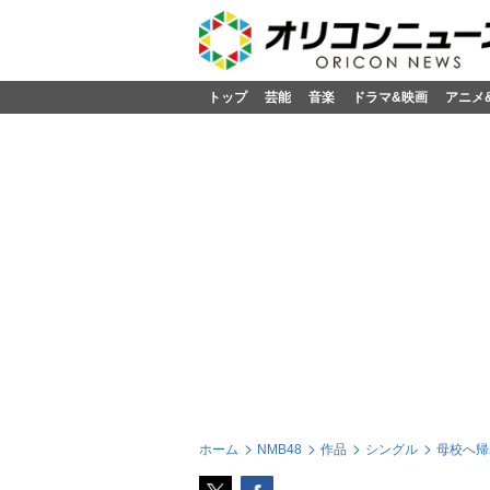
トップ
芸能
音楽
ドラマ&映画
アニメ
ホーム
NMB48
作品
シングル
母校へ帰れ!