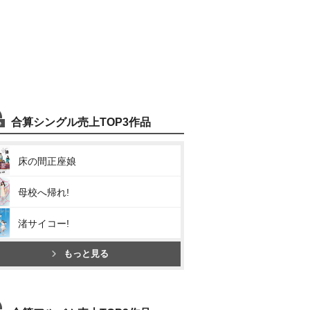
合算シングル売上TOP3作品
床の間正座娘
母校へ帰れ!
渚サイコー!
もっと見る