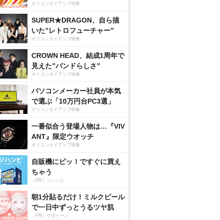
オリコンタイアップ特集
SUPER★DRAGON、自ら描
いた”レトロフューチャー”
オリコンタイアップ特集
CROWN HEAD、結成1周年で
見えた”バンドらしさ”
オリコンタイアップ特集
パソコンメーカー社員が本気
で選ぶ「10万円台PC3選」
オリコンタイアップ特集
一番似合う登場人物は…『VIV
ANT』限定ウオッチ
オリコンタイアップ特集
自販機にピッ！ですぐに買え
ちゃう
（PR）ジハンピ
朝1分貼るだけ！ミルクピール
で一日中ずっとうるツヤ肌
（PR）サボリーノ