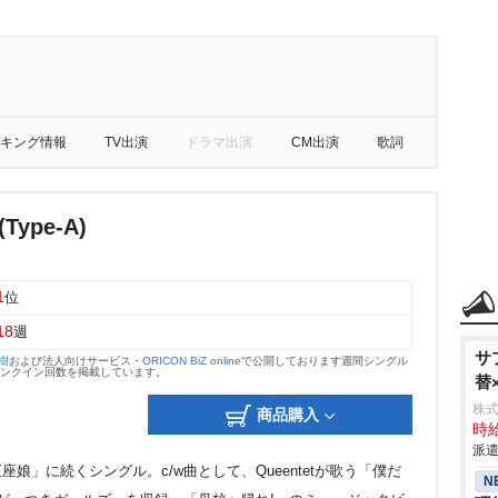
キング情報
TV出演
ドラマ出演
CM出演
歌詞
ype-A)
1
位
18
週
サ
大樹
および法人向けサービス・
ORICON BiZ online
で公開しております週間シングル
のランクイン回数を掲載しています。
替
株
商品購入
時給
派遣
座娘」に続くシングル。c/w曲として、Queentetが歌う「僕だ
N