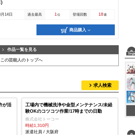
)
1
18
8月14日
過去最高
登場回数
位
週
商品購入
作品一覧を見る
この芸能人のトップへ
求人検索
許が活
工場内で機械洗浄や金型メンテナンス/未経
験OKのコツコツ作業!17時までの日勤
株式会社トーコー
時給1,310円
派遣社員 / 大阪府