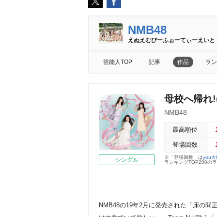
NMB48
えぬえむびーふぉーてぃーえいと
芸能人TOP
記事
作品
ラン
母校へ帰れ!(T
NMB48
最高順位
登場回数
※「登場回数」は
you
シングル
ランキングTOP200
NMB48の19年2月に発売された「床の間正