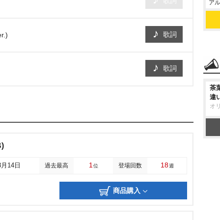
歌詞
アル
歌詞
.)
歌詞
茶
違
オ
)
1
18
8月14日
過去最高
登場回数
位
週
商品購入