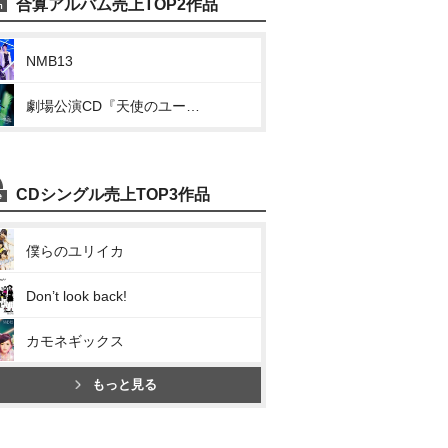
合算アルバム売上TOP2作品
NMB13
劇場公演CD『天使のユートピア』
CDシングル売上TOP3作品
僕らのユリイカ
Don’t look back!
カモネギックス
もっと見る