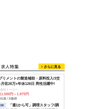
さらに見る
プリメントの製造補助・原料投入/3交
×月収26万×年休126日 男性活躍中!
式会社トーコー
1,500円～1,875円
社員 / 大阪府
「週1から可」調理スタッフ/調
EW