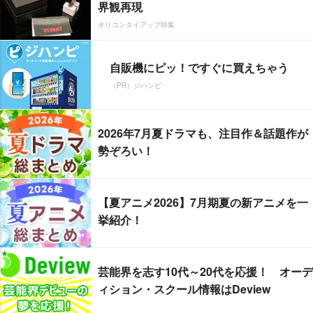
界観再現
オリコンタイアップ特集
自販機にピッ！ですぐに買えちゃう
（PR）ジハンピ
2026年7月夏ドラマも、注目作＆話題作が
勢ぞろい！
【夏アニメ2026】7月期夏の新アニメを一
挙紹介！
芸能界を志す10代～20代を応援！ オーデ
ィション・スクール情報はDeview