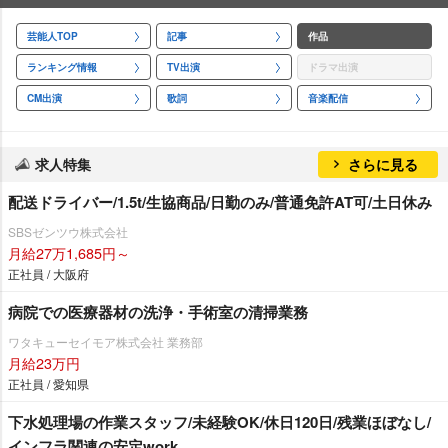
芸能人TOP
記事
作品
ランキング情報
TV出演
ドラマ出演
CM出演
歌詞
音楽配信
求人特集
さらに見る
配送ドライバー/1.5t/生協商品/日勤のみ/普通免許AT可/土日休み
SBSゼンツウ株式会社
月給27万1,685円～
正社員 / 大阪府
病院での医療器材の洗浄・手術室の清掃業務
ワタキューセイモア株式会社 業務部
月給23万円
正社員 / 愛知県
下水処理場の作業スタッフ/未経験OK/休日120日/残業ほぼなし/
インフラ関連の安定work