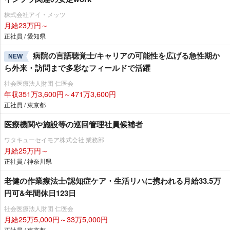
株式会社アイ・メッツ
月給23万円～
正社員 / 愛知県
病院の言語聴覚士/キャリアの可能性を広げる急性期か
NEW
ら外来・訪問まで多彩なフィールドで活躍
社会医療法人財団 仁医会
年収351万3,600円～471万3,600円
正社員 / 東京都
医療機関や施設等の巡回管理社員候補者
ワタキューセイモア株式会社 業務部
月給25万円～
正社員 / 神奈川県
老健の作業療法士/認知症ケア・生活リハに携われる月給33.5万
円可&年間休日123日
社会医療法人財団 仁医会
月給25万5,000円～33万5,000円
正社員 / 東京都