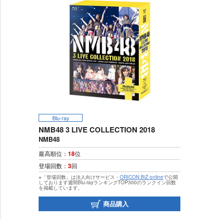
Blu-ray
NMB48 3 LIVE COLLECTION 2018
NMB48
最高順位：
18
位
登場回数：
3
回
※「登場回数」は法人向けサービス・
ORICON BiZ online
で公開
しております週間Blu-rayランキングTOP300のランクイン回数
を掲載しています。
商品購入