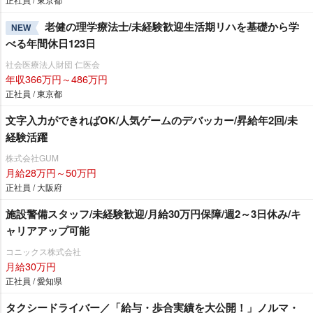
老健の理学療法士/未経験歓迎生活期リハを基礎から学
NEW
べる年間休日123日
社会医療法人財団 仁医会
年収366万円～486万円
正社員 / 東京都
文字入力ができればOK/人気ゲームのデバッカー/昇給年2回/未
経験活躍
株式会社GUM
月給28万円～50万円
正社員 / 大阪府
施設警備スタッフ/未経験歓迎/月給30万円保障/週2～3日休み/キ
ャリアアップ可能
コニックス株式会社
月給30万円
正社員 / 愛知県
タクシードライバー／「給与・歩合実績を大公開！」ノルマ・