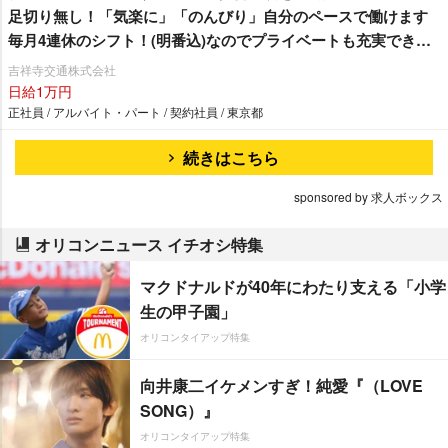
足切り無し！「気楽に」「のんびり」自分のペースで働けます
毎月4連休のシフト！(明番込)なのでプライベートも充実できま
す♪
吉祥寺交通株式会社
日給1万円
正社員 / アルバイト・パート / 契約社員 / 東京都
続きはこちら
sponsored by 求人ボックス
オリコンニュース イチオシ特集
マクドナルドが40年にわたり支える「小学
生の甲子園」
オリコンタイアップ特集
向井康二イケメンすぎ！純愛『（LOVE
SONG）』
オリコンタイアップ特集