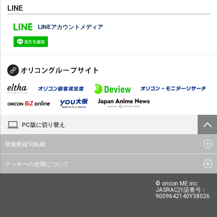
LINE
LINEアカウントメディア
PC版に切り替え
禁無断複写転載
クッキーの使用について
© oricon ME inc.
JASRAC許諾番号：
9009642140Y38026