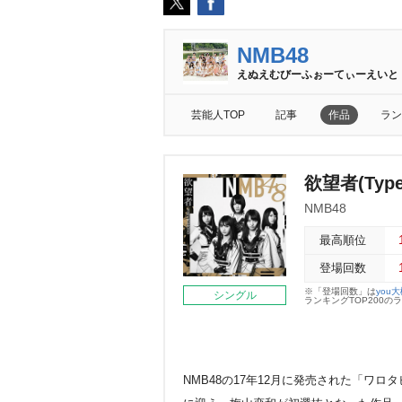
NMB48
えぬえむびーふぉーてぃーえいと
芸能人TOP
記事
作品
ラン
欲望者(Type
NMB48
最高順位
登場回数
※「登場回数」は
you
シングル
ランキングTOP200
NMB48の17年12月に発売された「ワ