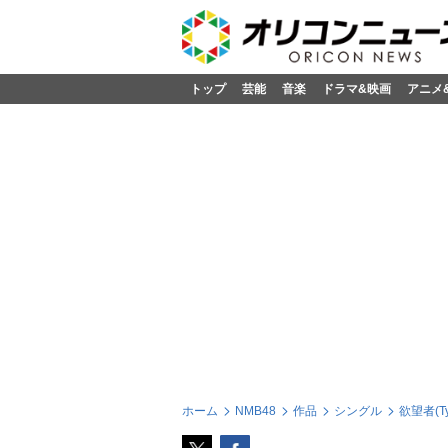
トップ
芸能
音楽
ドラマ&映画
アニメ
ホーム
NMB48
作品
シングル
欲望者(Ty