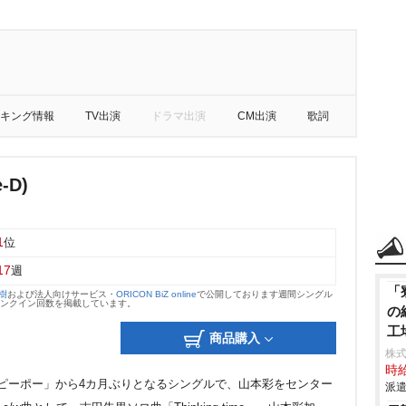
キング情報
TV出演
ドラマ出演
CM出演
歌詞
-D)
1
位
17
週
「
大樹
および法人向けサービス・
ORICON BiZ online
で公開しております週間シングル
のランクイン回数を掲載しています。
の
工
商品購入
株
時給
ロタピーポー」から4カ月ぶりとなるシングルで、山本彩をセンター
派遣