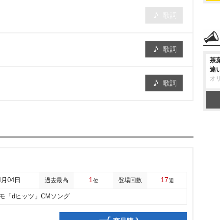
歌詞
歌詞
茶
違
オ
歌詞
1
17
4月04日
過去最高
登場回数
位
週
コモ「dヒッツ」CMソング