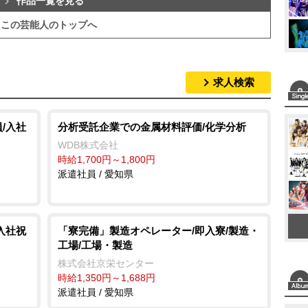
作品一覧を見る
この芸能人のトップへ
求人検索
/入社
分析受託企業での金属材料評価/化学分析
WDB株式会社
時給1,700円～1,800円
派遣社員 / 愛知県
入社祝
「寮完備」製造オペレーター/即入寮/製造・
工場/工場・製造
株式会社京栄センター
時給1,350円～1,688円
派遣社員 / 愛知県