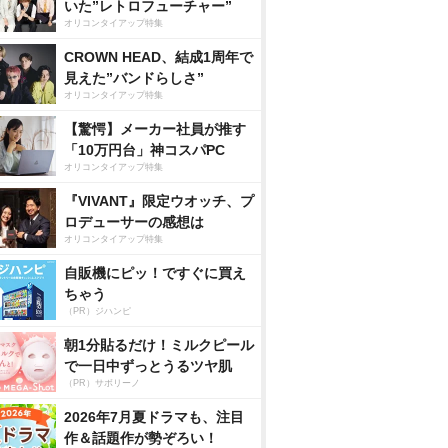
いた”レトロフューチャー”
オリコンタイアップ特集
CROWN HEAD、結成1周年で
見えた”バンドらしさ”
オリコンタイアップ特集
【驚愕】メーカー社員が推す
「10万円台」神コスパPC
オリコンタイアップ特集
『VIVANT』限定ウオッチ、プ
ロデューサーの感想は
オリコンタイアップ特集
自販機にピッ！ですぐに買え
ちゃう
（PR）ジハンピ
朝1分貼るだけ！ミルクピール
で一日中ずっとうるツヤ肌
（PR）サボリーノ
2026年7月夏ドラマも、注目
作＆話題作が勢ぞろい！