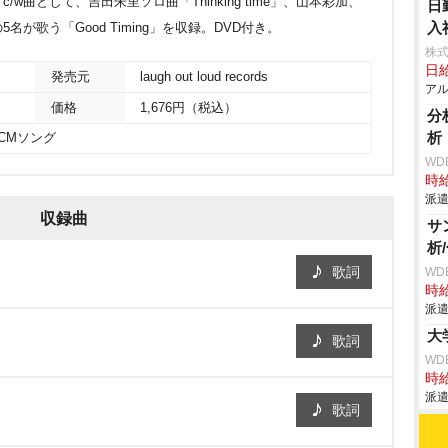
曲として、吉田朱里ソロ曲「Thinking time」、山本彩加、
日
入
が歌う「Good Timing」を収録。DVD付き。
株式
日給
発売元
laugh out loud records
アル
価格
1,676円（税込）
分
析
CMソング
WD
時給
派遣
収録曲
サ
析
歌詞
WD
時給
派遣
大
歌詞
WD
時給
派遣
歌詞