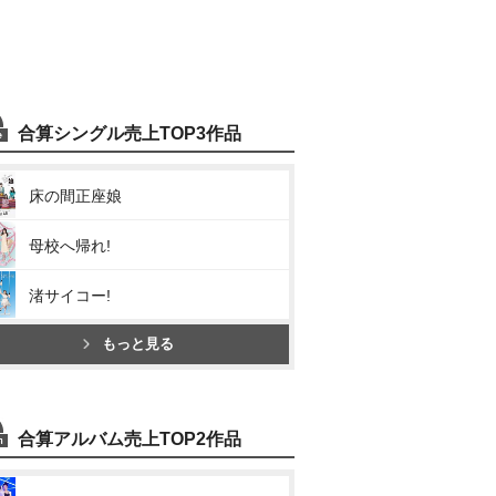
合算シングル売上TOP3作品
床の間正座娘
母校へ帰れ!
渚サイコー!
もっと見る
合算アルバム売上TOP2作品