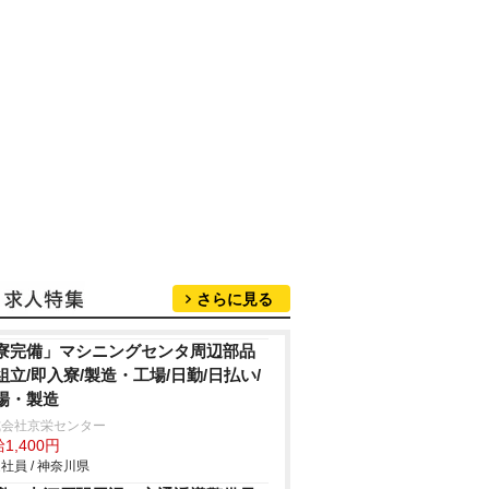
さらに見る
寮完備」マシニングセンタ周辺部品
組立/即入寮/製造・工場/日勤/日払い/
場・製造
式会社京栄センター
1,400円
社員 / 神奈川県