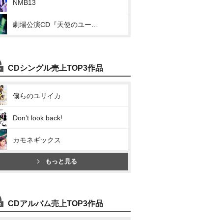
NMB13
劇場公演CD『天使のユートピア』
CDシングル売上TOP3作品
僕らのユリイカ
Don’t look back!
カモネギックス
もっと見る
CDアルバム売上TOP3作品