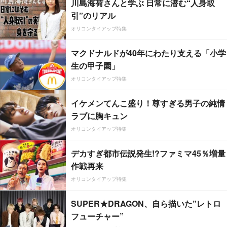
川島海荷さんと学ぶ 日常に潜む“人身取
引”のリアル
オリコンタイアップ特集
マクドナルドが40年にわたり支える「小学
生の甲子園」
オリコンタイアップ特集
イケメンてんこ盛り！尊すぎる男子の純情
ラブに胸キュン
オリコンタイアップ特集
デカすぎ都市伝説発生!?ファミマ45％増量
作戦再来
オリコンタイアップ特集
SUPER★DRAGON、自ら描いた”レトロ
フューチャー”