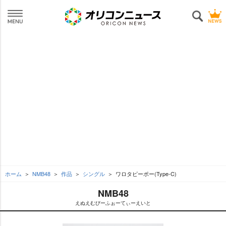
ホーム
NMB48
作品
シングル
ワロタピーポー(Type-C)
NMB48
えぬえむびーふぉーてぃーえいと