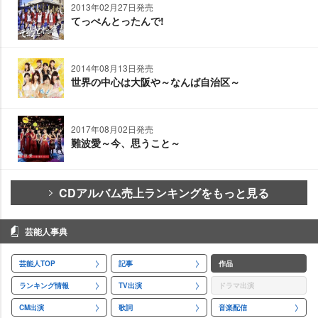
2013年02月27日発売
てっぺんとったんで!
2014年08月13日発売
世界の中心は大阪や～なんば自治区～
2017年08月02日発売
難波愛～今、思うこと～
CDアルバム売上ランキングをもっと見る
芸能人事典
芸能人TOP
記事
作品
ランキング情報
TV出演
ドラマ出演
CM出演
歌詞
音楽配信