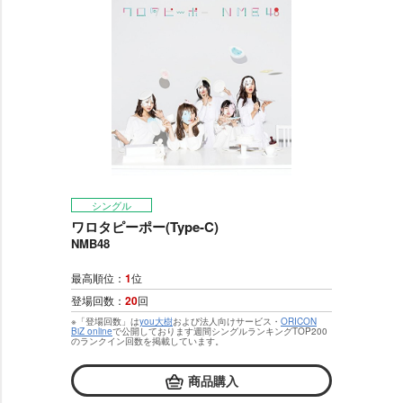
シングル
ワロタピーポー(Type-C)
NMB48
最高順位：
1
位
登場回数：
20
回
※「登場回数」は
you大樹
および法人向けサービス・
ORICON
BiZ online
で公開しております週間シングルランキングTOP200
のランクイン回数を掲載しています。
商品購入