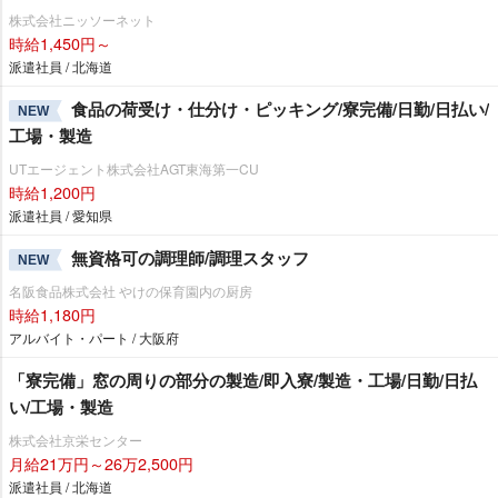
株式会社ニッソーネット
時給1,450円～
派遣社員 / 北海道
食品の荷受け・仕分け・ピッキング/寮完備/日勤/日払い/
NEW
工場・製造
UTエージェント株式会社AGT東海第一CU
時給1,200円
派遣社員 / 愛知県
無資格可の調理師/調理スタッフ
NEW
名阪食品株式会社 やけの保育園内の厨房
時給1,180円
アルバイト・パート / 大阪府
「寮完備」窓の周りの部分の製造/即入寮/製造・工場/日勤/日払
い/工場・製造
株式会社京栄センター
月給21万円～26万2,500円
派遣社員 / 北海道