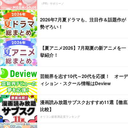
（PR）サボリーノ
2026年7月夏ドラマも、注目作＆話題作が
勢ぞろい！
【夏アニメ2026】7月期夏の新アニメを一
挙紹介！
芸能界を志す10代～20代を応援！ オーデ
ィション・スクール情報はDeview
漫画読み放題サブスクおすすめ11選【徹底
比較】
オリコン顧客満足度ランキング