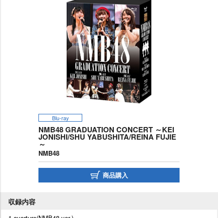
Blu-ray
NMB48 GRADUATION CONCERT ～KEI
JONISHI/SHU YABUSHITA/REINA FUJIE
～
NMB48
商品購入
収録内容
1.overture(NMB48 ver.)