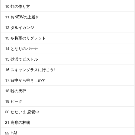
10.虹の作り方
11.おNEWの上履き
12.ダルイカンジ
13.冬将軍のリグレット
14.となりのバナナ
15.砂浜でピストル
16.スキャンダラスに行こう!
17.背中から抱きしめて
18.嘘の天秤
19.ピーク
20.ただいま 恋愛中
21.高嶺の林檎
22.HA!