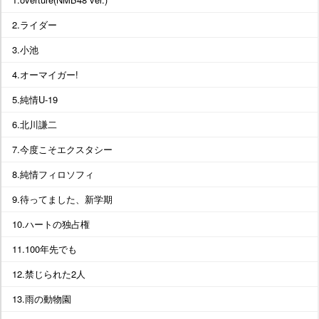
2.ライダー
3.小池
4.オーマイガー!
5.純情U-19
6.北川謙二
7.今度こそエクスタシー
8.純情フィロソフィ
9.待ってました、新学期
10.ハートの独占権
11.100年先でも
12.禁じられた2人
13.雨の動物園