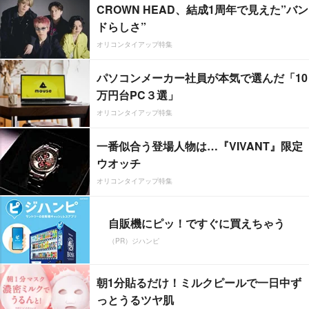
CROWN HEAD、結成1周年で見えた”バン
ドらしさ”
オリコンタイアップ特集
パソコンメーカー社員が本気で選んだ「10
万円台PC３選」
オリコンタイアップ特集
一番似合う登場人物は…『VIVANT』限定
ウオッチ
オリコンタイアップ特集
自販機にピッ！ですぐに買えちゃう
（PR）ジハンピ
朝1分貼るだけ！ミルクピールで一日中ず
っとうるツヤ肌