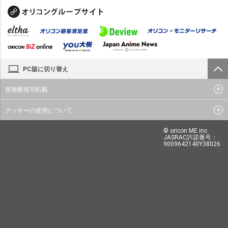
PC版に切り替え
禁無断複写転載
クッキーの使用について
© oricon ME inc.
JASRAC許諾番号：
9009642140Y38026