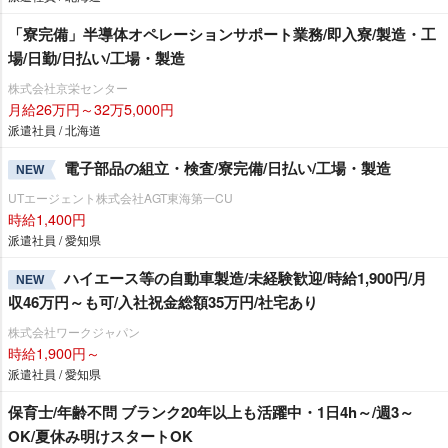
「寮完備」半導体オペレーションサポート業務/即入寮/製造・工
場/日勤/日払い/工場・製造
株式会社京栄センター
月給26万円～32万5,000円
派遣社員 / 北海道
電子部品の組立・検査/寮完備/日払い/工場・製造
NEW
UTエージェント株式会社AGT東海第一CU
時給1,400円
派遣社員 / 愛知県
ハイエース等の自動車製造/未経験歓迎/時給1,900円/月
NEW
収46万円～も可/入社祝金総額35万円/社宅あり
株式会社ワークジャパン
時給1,900円～
派遣社員 / 愛知県
保育士/年齢不問 ブランク20年以上も活躍中・1日4h～/週3～
OK/夏休み明けスタートOK