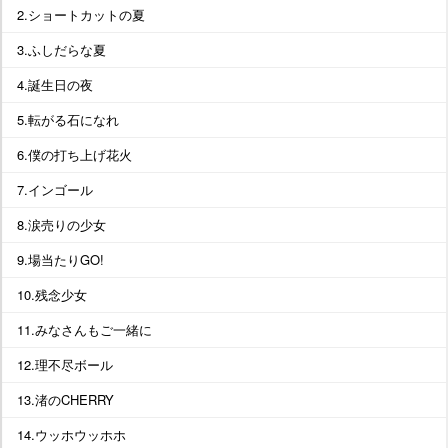
2.ショートカットの夏
3.ふしだらな夏
4.誕生日の夜
5.転がる石になれ
6.僕の打ち上げ花火
7.インゴール
8.涙売りの少女
9.場当たりGO!
10.残念少女
11.みなさんもご一緒に
12.理不尽ボール
13.渚のCHERRY
14.ウッホウッホホ