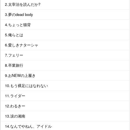
2.太宰治を読んだか?
3.夢のdead body
4.ちょっと猫背
5.俺らとは
6.愛しきナターシャ
7.フェリー
8.卒業旅行
9.おNEWの上履き
10.もう裸足にはなれない
11.ライダー
12.わるきー
13.涙の湘南
14.なんでやねん、アイドル