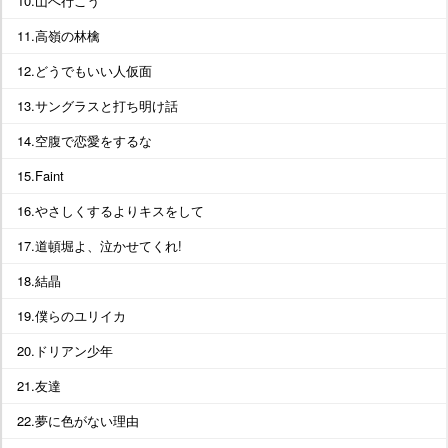
10.山へ行こう
11.高嶺の林檎
12.どうでもいい人仮面
13.サングラスと打ち明け話
14.空腹で恋愛をするな
15.Faint
16.やさしくするよりキスをして
17.道頓堀よ、泣かせてくれ!
18.結晶
19.僕らのユリイカ
20.ドリアン少年
21.友達
22.夢に色がない理由