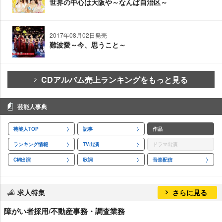
世界の中心は大阪や～なんば自治区～
2017年08月02日発売
難波愛～今、思うこと～
CDアルバム売上ランキングをもっと見る
芸能人事典
芸能人TOP
記事
作品
ランキング情報
TV出演
ドラマ出演
CM出演
歌詞
音楽配信
求人特集
さらに見る
障がい者採用/不動産事務・調査業務