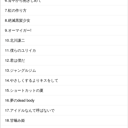
6.背中から抱きしめて
7.虹の作り方
8.絶滅黒髪少女
9.オーマイガー!
10.北川謙二
11.僕らのユリイカ
12.君は僕だ
13.ジャングルジム
14.やさしくするよりキスをして
15.ショートカットの夏
16.夢のdead body
17.アイドルなんて呼ばないで
18.甘噛み姫