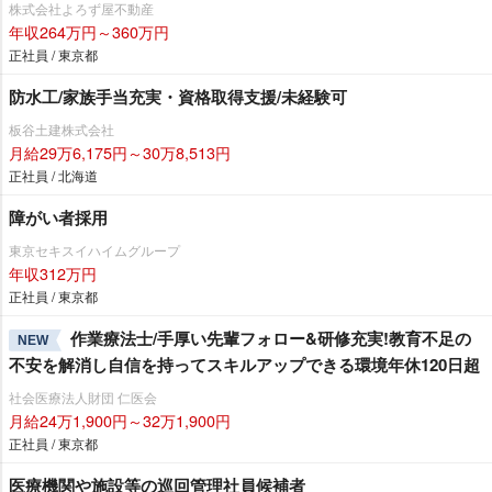
株式会社よろず屋不動産
年収264万円～360万円
正社員 / 東京都
防水工/家族手当充実・資格取得支援/未経験可
板谷土建株式会社
月給29万6,175円～30万8,513円
正社員 / 北海道
障がい者採用
東京セキスイハイムグループ
年収312万円
正社員 / 東京都
作業療法士/手厚い先輩フォロー&研修充実!教育不足の
NEW
不安を解消し自信を持ってスキルアップできる環境年休120日超
社会医療法人財団 仁医会
月給24万1,900円～32万1,900円
正社員 / 東京都
医療機関や施設等の巡回管理社員候補者