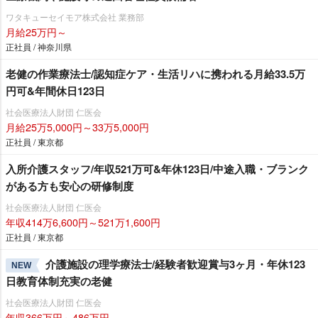
ワタキューセイモア株式会社 業務部
月給25万円～
正社員 / 神奈川県
老健の作業療法士/認知症ケア・生活リハに携われる月給33.5万
円可&年間休日123日
社会医療法人財団 仁医会
月給25万5,000円～33万5,000円
正社員 / 東京都
入所介護スタッフ/年収521万可&年休123日/中途入職・ブランク
がある方も安心の研修制度
社会医療法人財団 仁医会
年収414万6,600円～521万1,600円
正社員 / 東京都
介護施設の理学療法士/経験者歓迎賞与3ヶ月・年休123
NEW
日教育体制充実の老健
社会医療法人財団 仁医会
年収366万円～486万円