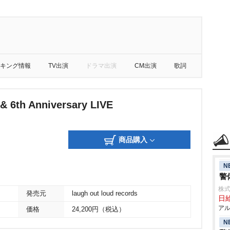
キング情報
TV出演
ドラマ出演
CM出演
歌詞
& 6th Anniversary LIVE
商品購入
N
警
株式
発売元
laugh out loud records
日給
アル
価格
24,200円（税込）
N