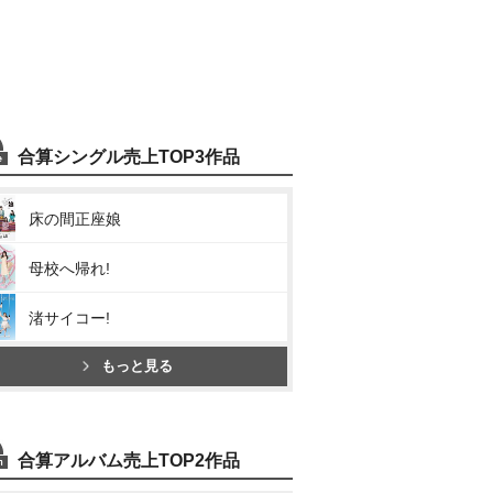
合算シングル売上TOP3作品
床の間正座娘
母校へ帰れ!
渚サイコー!
もっと見る
合算アルバム売上TOP2作品