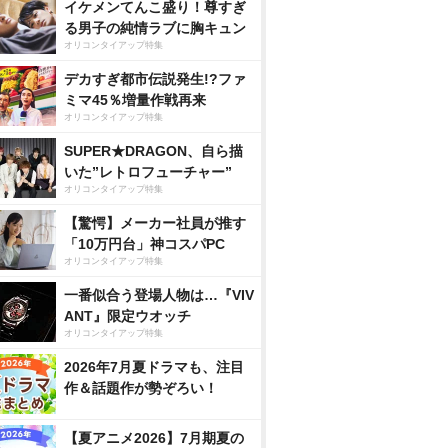
イケメンてんこ盛り！尊すぎ
る男子の純情ラブに胸キュン
オリコンタイアップ特集
デカすぎ都市伝説発生!?ファ
ミマ45％増量作戦再来
オリコンタイアップ特集
SUPER★DRAGON、自ら描
いた”レトロフューチャー”
オリコンタイアップ特集
【驚愕】メーカー社員が推す
「10万円台」神コスパPC
オリコンタイアップ特集
一番似合う登場人物は…『VIV
ANT』限定ウオッチ
オリコンタイアップ特集
2026年7月夏ドラマも、注目
作＆話題作が勢ぞろい！
【夏アニメ2026】7月期夏の