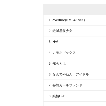
1. overture(NMB48 ver.)
2. 絶滅黒髪少女
3. HA!
4. カモネギックス
5. 俺らとは
6. なんでやねん、アイドル
7. 妄想ガールフレンド
8. 純情U-19