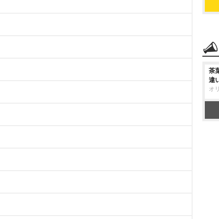
茶
違
オ