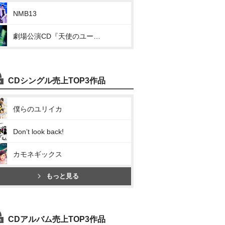
NMB13
劇場公演CD『天使のユートピア』
CDシングル売上TOP3作品
僕らのユリイカ
Don’t look back!
カモネギックス
もっと見る
CDアルバム売上TOP3作品