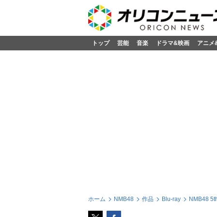
トップ
芸能
音楽
ドラマ&映画
アニメ
ホーム
NMB48
作品
Blu-ray
NMB48 5th