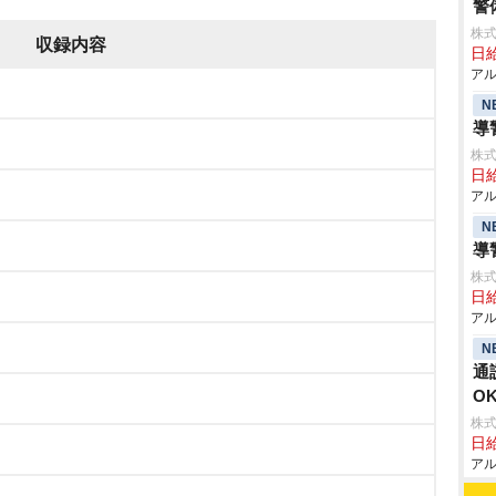
警
株式
収録内容
日給
アル
N
導
株式
日給
アル
N
導
株式
日給
アル
N
通
O
株式
日給
アル