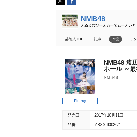
NMB48
えぬえむびーふぉーてぃーえいと
芸能人TOP
記事
作品
ラン
NMB48 
ホール ～
NMB48
Blu-ray
発売日
2017年10月11日
品番
YRXS-80020/1