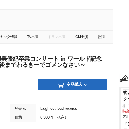
キング情報
TV出演
ドラマ出演
CM出演
歌詞
渡辺美優紀卒業コンサート in ワールド記念
最後までわるきーでゴメンなさい～
商品購入
管
タ
株式
発売元
laugh out loud records
時給
アル
価格
8,580円（税込）
「