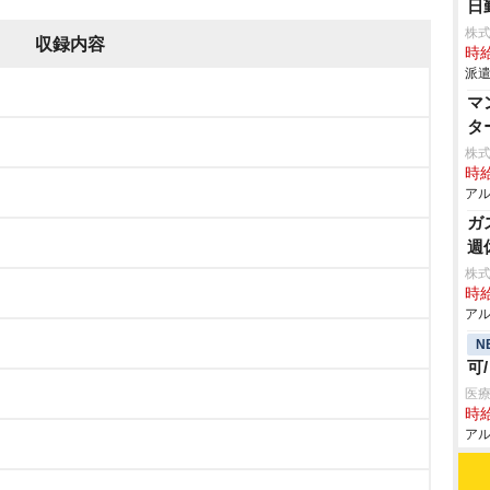
日
株
収録内容
時給
派遣
マ
タ
株式
時給
アル
ガ
週
株式
時給
アル
N
可
医療
時給
アル