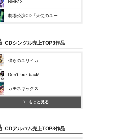
NMB13
劇場公演CD『天使のユートピア』
CDシングル売上TOP3作品
僕らのユリイカ
Don’t look back!
カモネギックス
もっと見る
CDアルバム売上TOP3作品