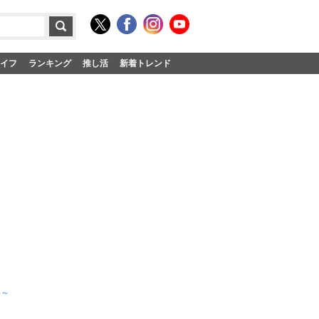
イフ
ランキング
推し活
新着トレンド
い～