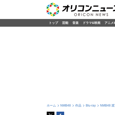
トップ
芸能
音楽
ドラマ&映画
アニメ
ホーム
NMB48
作品
Blu-ray
NMB48