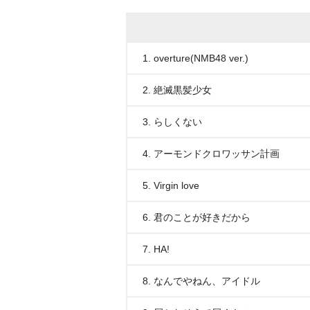
1. overture(NMB48 ver.)
2. 絶滅黒髪少女
3. らしくない
4. アーモンドクロワッサン計画
5. Virgin love
6. 君のことが好きだから
7. HA!
8. なんでやねん、アイドル