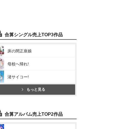
合算シングル売上TOP3作品
床の間正座娘
母校へ帰れ!
渚サイコー!
もっと見る
合算アルバム売上TOP2作品