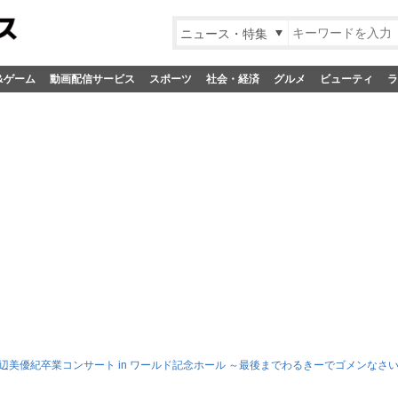
ニュース・特集
&ゲーム
動画配信サービス
スポーツ
社会・経済
グルメ
ビューティ
ラ
 渡辺美優紀卒業コンサート in ワールド記念ホール ～最後までわるきーでゴメンなさ