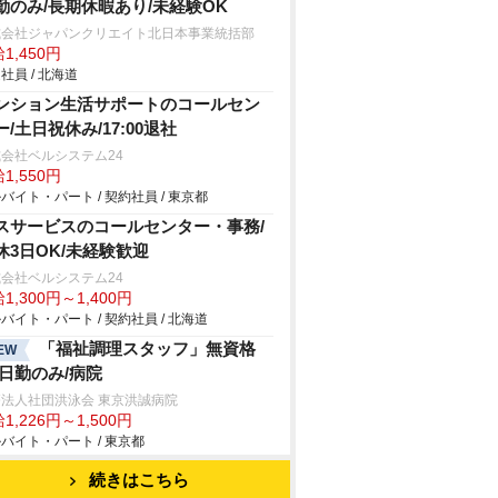
勤のみ/長期休暇あり/未経験OK
式会社ジャパンクリエイト北日本事業統括部
1,450円
社員 / 北海道
ンション生活サポートのコールセン
ー/土日祝休み/17:00退社
会社ベルシステム24
1,550円
バイト・パート / 契約社員 / 東京都
スサービスのコールセンター・事務/
休3日OK/未経験歓迎
会社ベルシステム24
1,300円～1,400円
バイト・パート / 契約社員 / 北海道
「福祉調理スタッフ」無資格
EW
/日勤のみ/病院
法人社団洪泳会 東京洪誠病院
1,226円～1,500円
バイト・パート / 東京都
続きはこちら