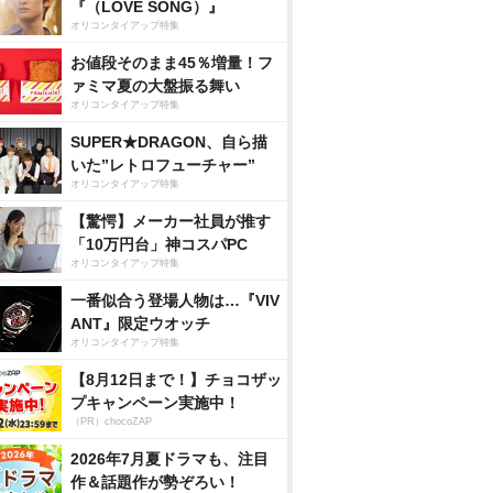
『（LOVE SONG）』
オリコンタイアップ特集
お値段そのまま45％増量！フ
ァミマ夏の大盤振る舞い
オリコンタイアップ特集
SUPER★DRAGON、自ら描
いた”レトロフューチャー”
オリコンタイアップ特集
【驚愕】メーカー社員が推す
「10万円台」神コスパPC
オリコンタイアップ特集
一番似合う登場人物は…『VIV
ANT』限定ウオッチ
オリコンタイアップ特集
【8月12日まで！】チョコザッ
プキャンペーン実施中！
（PR）chocoZAP
2026年7月夏ドラマも、注目
作＆話題作が勢ぞろい！