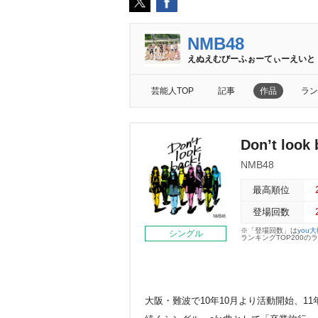
NMB48
えぬえむびーふぉーてぃーえいと
芸能人TOP
記事
作品
ラン
Don’t look
NMB48
最高順位
登場回数
※「登場回数」は
you
シングル
ランキングTOP200
大阪・難波で10年10月より活動開始、11年