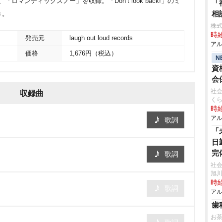
ロマンティックスノー」を収録。「Don’t look back!」のミ
「
相
き。
株式
時給
発売元
laugh out loud records
アル
価格
1,676円（税込）
N
資
会
社会
収録曲
く
時給
アル
歌詞
「
日
完
歌詞
社
旭
時給
歌詞
アル
歯
お