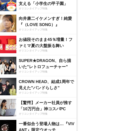
支える「小学生の甲子園」
オリコンタイアップ特集
向井康二イケメンすぎ！純愛
『（LOVE SONG）』
オリコンタイアップ特集
お値段そのまま45％増量！フ
ァミマ夏の大盤振る舞い
オリコンタイアップ特集
SUPER★DRAGON、自ら描
いた”レトロフューチャー”
オリコンタイアップ特集
CROWN HEAD、結成1周年で
見えた”バンドらしさ”
オリコンタイアップ特集
【驚愕】メーカー社員が推す
「10万円台」神コスパPC
オリコンタイアップ特集
一番似合う登場人物は…『VIV
ANT』限定ウオッチ