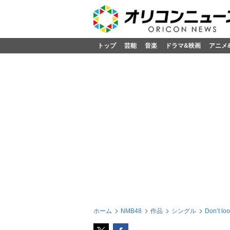
トップ
芸能
音楽
ドラマ&映画
アニメ
ホーム
NMB48
作品
シングル
Don’t l