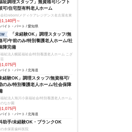
福祉調理スタッフ」無資格可/シフト
談可/住宅型有料老人ホーム
会社reborn/メディケアレジデンス名古屋名東
1,140円～
バイト・パート / 愛知県
「未経験OK」調理スタッフ/無
EW
格可/午前のみ/特別養護老人ホーム/社
保障完備
福祉法人幌延福祉会/特別養護老人ホーム こざ
ら荘
1,075円
バイト・パート / 北海道
未経験OK」調理スタッフ/無資格可/
勤のみ/特別養護老人ホーム/社会保障
備
会福祉法人旭川小泉福祉会/特別養護老人ホーム
川のなか園
1,075円
バイト・パート / 北海道
科助手/未経験OK・ブランクOK
茶の水保富歯科医院