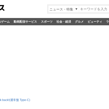
ニュース・特集
&ゲーム
動画配信サービス
スポーツ
社会・経済
グルメ
ビューティ
ラ
ook back!(通常盤 Type-C)