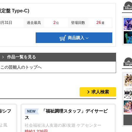
(限定盤 Type-C)
2
26
3月31日
過去最高
登場回数
位
週
商品購入
作品一覧を見る
この芸能人のトップへ
求人検索
/シフ
「福祉調理スタッフ」デイサービ
NEW
ス
そよ風
社会福祉法人友遊の家/友遊 ケアセンター
時給1,226円