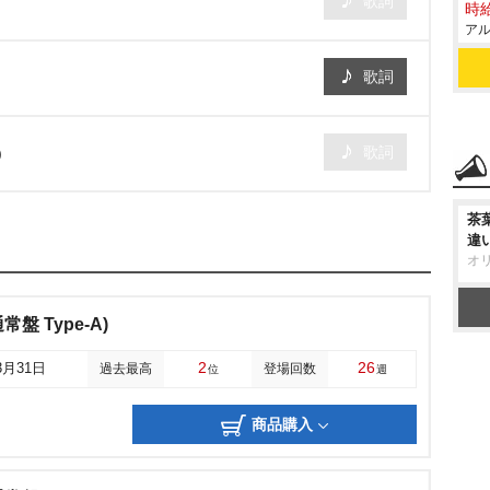
歌詞
時給
アル
歌詞
歌詞
)
茶
違
オ
(通常盤 Type-A)
2
26
3月31日
過去最高
登場回数
位
週
商品購入