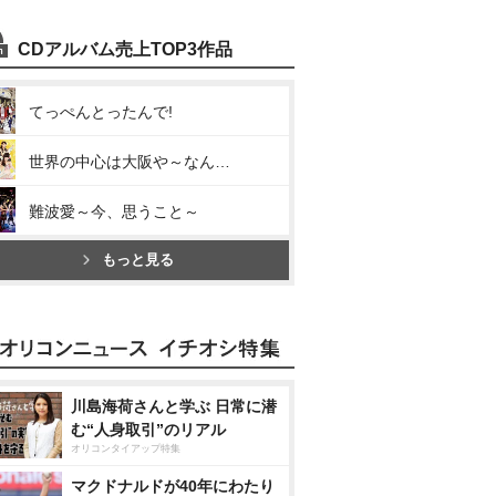
CDアルバム売上TOP3作品
てっぺんとったんで!
世界の中心は大阪や～なんば自治区～
難波愛～今、思うこと～
もっと見る
川島海荷さんと学ぶ 日常に潜
む“人身取引”のリアル
オリコンタイアップ特集
マクドナルドが40年にわたり