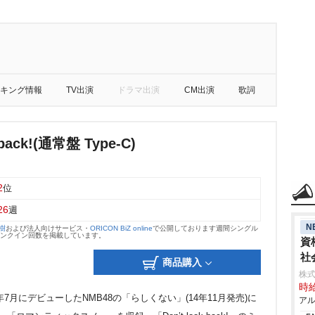
キング情報
TV出演
ドラマ出演
CM出演
歌詞
 back!(通常盤 Type-C)
2
位
26
週
N
大樹
および法人向けサービス・
ORICON BiZ online
で公開しております週間シングル
のランクイン回数を掲載しています。
資
社
商品購入
株式
時給
7月にデビューしたNMB48の「らしくない」(14年11月発売)に
アル