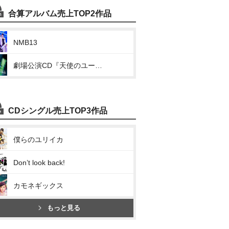
合算アルバム売上TOP2作品
NMB13
劇場公演CD『天使のユートピア』
CDシングル売上TOP3作品
僕らのユリイカ
Don’t look back!
カモネギックス
もっと見る