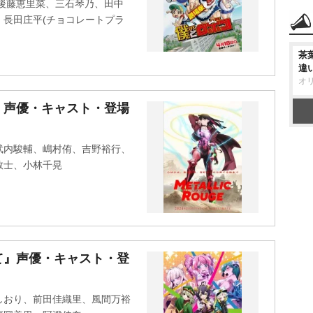
後藤恵里菜、三石琴乃、田中
長田庄平(チョコレートプラ
茶
違
オ
』声優・キャスト・登場
武内駿輔、嶋村侑、吉野裕行、
敦士、小林千晃
て』声優・キャスト・登
しおり、前田佳織里、風間万裕