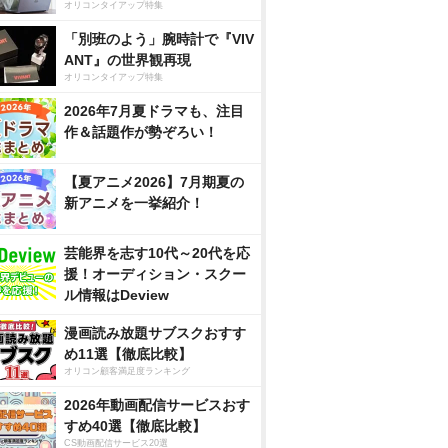
オリコンタイアップ特集
「別班のよう」腕時計で『VIV
ANT』の世界観再現
オリコンタイアップ特集
2026年7月夏ドラマも、注目
作＆話題作が勢ぞろい！
【夏アニメ2026】7月期夏の
新アニメを一挙紹介！
芸能界を志す10代～20代を応
援！オーディション・スクー
ル情報はDeview
漫画読み放題サブスクおすす
め11選【徹底比較】
オリコン顧客満足度ランキング
2026年動画配信サービスおす
すめ40選【徹底比較】
CS動画配信サービス20選