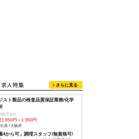
さらに見る
ジスト製品の検査品質保証業務/化学
析
B株式会社
1,850円～1,950円
社員 / 大阪府
週4から可」調理スタッフ/無資格可/