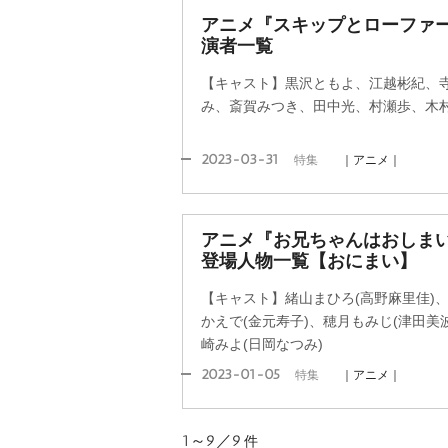
アニメ『スキップとローファ
演者一覧
【キャスト】黒沢ともよ、江越彬紀、
み、斎賀みつき、田中光、村瀬歩、木
2023-03-31
特集
｜アニメ｜
アニメ『お兄ちゃんはおしまい
登場人物一覧【おにまい】
【キャスト】緒山まひろ(高野麻里佳)、
かえで(金元寿子)、穂月もみじ(津田美
崎みよ(日岡なつみ)
2023-01-05
特集
｜アニメ｜
1～9／9
件