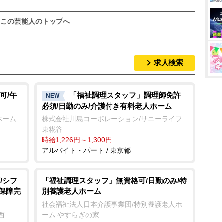
この芸能人のトップへ
求人検索
可/午
「福祉調理スタッフ」調理師免許
NEW
必須/日勤のみ/介護付き有料老人ホーム
ホーム
株式会社川島コーポレーション/サニーライフ
東糀谷
時給1,226円～1,300円
アルバイト・パート / 東京都
/シフ
「福祉調理スタッフ」無資格可/日勤のみ/特
会保障完
別養護老人ホーム
社会福祉法人日本介護事業団/特別養護老人ホ
西
ーム やすらぎの家