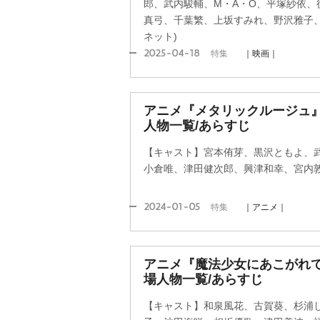
郎、武内駿輔、M・A・O、平塚紗依、
真弓、千葉繁、上坂すみれ、野沢雅子、
ネット)
2025-04-18
特集
｜映画｜
アニメ『メタリックルージュ
人物一覧/あらすじ
【キャスト】宮本侑芽、黒沢ともよ、
小倉唯、津田健次郎、興津和幸、宮内
2024-01-05
特集
｜アニメ｜
アニメ『魔法少女にあこがれ
場人物一覧/あらすじ
【キャスト】和泉風花、古賀葵、杉浦