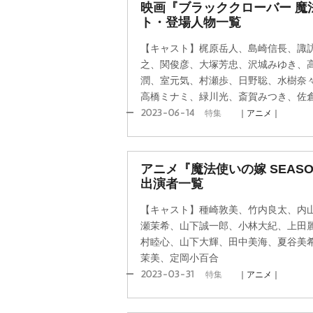
映画『ブラッククローバー 魔
ト・登場人物一覧
【キャスト】梶原岳人、島崎信長、諏
之、関俊彦、大塚芳忠、沢城みゆき、
潤、室元気、村瀬歩、日野聡、水樹奈
高橋ミナミ、緑川光、斎賀みつき、佐
2023-06-14
特集
｜アニメ｜
アニメ『魔法使いの嫁 SEAS
出演者一覧
【キャスト】種崎敦美、竹内良太、内
瀬茉希、山下誠一郎、小林大紀、上田
村睦心、山下大輝、田中美海、夏谷美
茉美、定岡小百合
2023-03-31
特集
｜アニメ｜