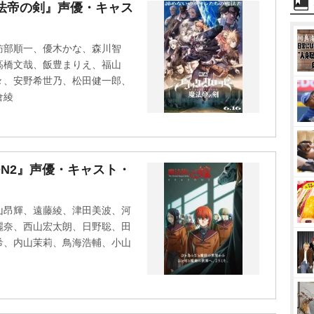
M
法帝の剣』声優・キャス
u
t
訪部順一、優木かな、森川智
e
高橋文哉、飯豊まりえ、福山
々、安野希世乃、松田健一郎、
倉綾
ON2』声優・キャスト・
山昂輝、遠藤綾、津田美波、河
麗奈、西山宏太朗、日野聡、田
希、内山茉莉、鳥海浩輔、小山