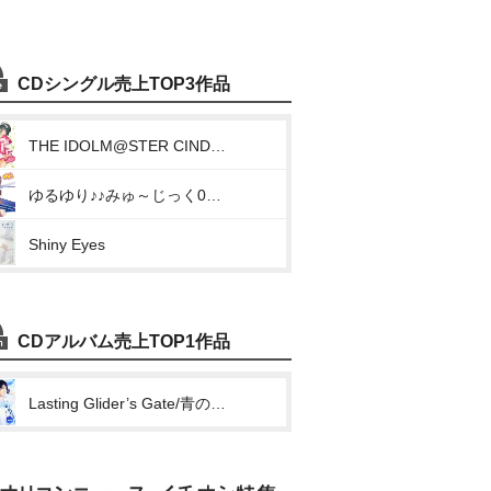
CDシングル売上TOP3作品
THE IDOLM@STER CINDERELLA MASTER 011 小日向美穂(Naked Romance)
ゆるゆり♪♪みゅ～じっく04「Eかげん☆YUIかげん」
Shiny Eyes
CDアルバム売上TOP1作品
Lasting Glider’s Gate/青のリフレイン