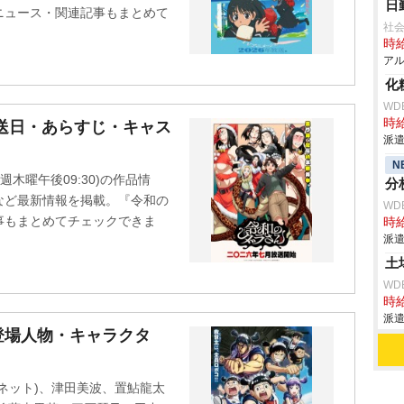
日
ニュース・関連記事もまとめて
社会
時給
アル
化
WD
時給
送日・あらすじ・キャス
派遣
N
週木曜午後09:30)の作品情
分
など最新情報を掲載。『令和の
WD
事もまとめてチェックできま
時給
派遣
土
WD
時給
派遣
登場人物・キャラクタ
ネット)、津田美波、置鮎龍太