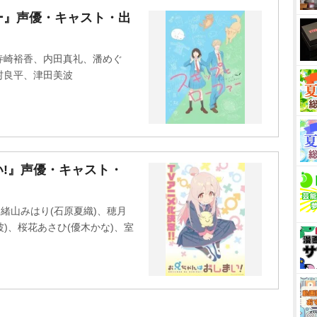
ー』声優・キャスト・出
寺崎裕香、内田真礼、潘めぐ
村良平、津田美波
!』声優・キャスト・
緒山みはり(石原夏織)、穂月
波)、桜花あさひ(優木かな)、室