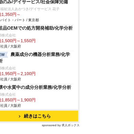
勤のみ/デイサービス/社会保障完備
福祉法人あかつき/デイサービス 花子
1,350円～
バイト・パート / 東京都
粧品OEMでの処方開発補助/化学分析
B株式会社
1,500円～1,550円
社員 / 大阪府
農薬成分の機器分析業務/化学
EW
析
B株式会社
1,950円～2,100円
社員 / 大阪府
壌や水質中の成分分析業務/化学分析
B株式会社
1,850円～1,900円
社員 / 大阪府
続きはこちら
sponsored by 求人ボックス