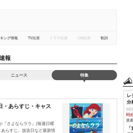
キング情報
TV出演
ドラマ出演
CM出演
歌詞
速報
ニュース
特集
レ
分
日・あらすじ・キャス
WD
時給
派遣
ほか『さよならララ』(毎週日曜
「
ト、あらすじ、放送日など最新情