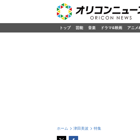
トップ
芸能
音楽
ドラマ&映画
アニメ
ホーム
津田美波
特集