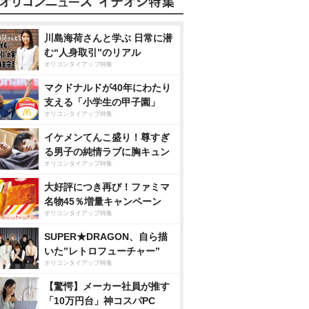
川島海荷さんと学ぶ 日常に潜
む“人身取引”のリアル
オリコンタイアップ特集
マクドナルドが40年にわたり
支える「小学生の甲子園」
オリコンタイアップ特集
イケメンてんこ盛り！尊すぎ
る男子の純情ラブに胸キュン
オリコンタイアップ特集
大好評につき再び！ファミマ
名物45％増量キャンペーン
オリコンタイアップ特集
SUPER★DRAGON、自ら描
いた”レトロフューチャー”
オリコンタイアップ特集
【驚愕】メーカー社員が推す
「10万円台」神コスパPC