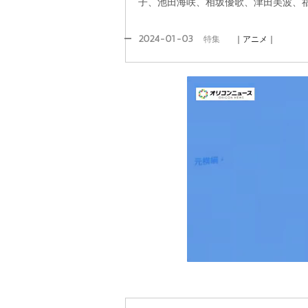
子、池田海咲、相坂優歌、津田美波、
2024-01-03
特集
｜アニメ｜