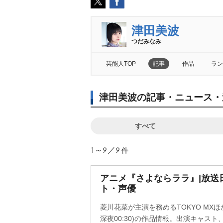
津田美波
つだみなみ
芸能人TOP
記事
作品
ラン
津田美波の記事・ニュース・
すべて
1～9／9
件
アニメ『さよならララ』|放送
ト・声優
菱川花菜が主演を務めるTOKYO MX
深夜00:30)の作品情報。出演キャス