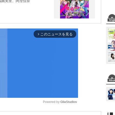
福圓美里、阿澄佳奈
このニュースを見る
arrow_forward_ios
Powered by 
GliaStudios