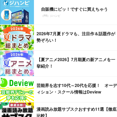
自販機にピッ！ですぐに買えちゃう
（PR）ジハンピ
2026年7月夏ドラマも、注目作＆話題作が
勢ぞろい！
【夏アニメ2026】7月期夏の新アニメを一
挙紹介！
芸能界を志す10代～20代を応援！ オーデ
ィション・スクール情報はDeview
漫画読み放題サブスクおすすめ11選【徹底
比較】