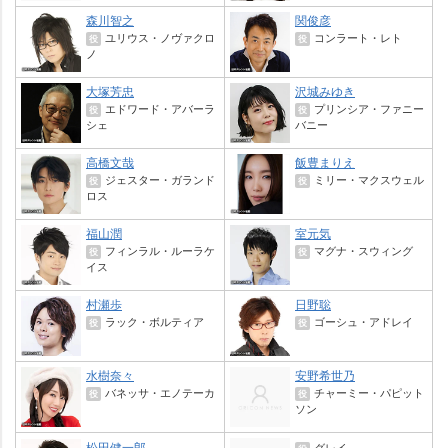
森川智之
関俊彦
ユリウス・ノヴァクロ
コンラート・レト
役
役
ノ
大塚芳忠
沢城みゆき
エドワード・アバーラ
プリンシア・ファニー
役
役
シェ
バニー
高橋文哉
飯豊まりえ
ジェスター・ガランド
ミリー・マクスウェル
役
役
ロス
福山潤
室元気
フィンラル・ルーラケ
マグナ・スウィング
役
役
イス
村瀬歩
日野聡
ラック・ボルティア
ゴーシュ・アドレイ
役
役
水樹奈々
安野希世乃
バネッサ・エノテーカ
チャーミー・パピット
役
役
ソン
松田健一郎
グレイ