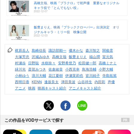
高橋文哉、映画『ブラクロ』で初声優 重要なオリジナル
キャラ役で「とんでもない役」
2022-12-07
飯豊まりえ、映画『ブラッククローバー』出演決定 オリ
ジナルキャラ・ミリー役 映像公開
2022-12-03
梶原岳人
島崎信長
諏訪部順一
優木かな
森川智之
関俊彦
大塚芳忠
沢城みゆき
高橋文哉
飯豊まりえ
福山潤
室元気
村瀬歩
日野聡
水樹奈々
安野希世乃
松田健一郎
高橋ミナミ
緑川光
斎賀みつき
佐倉綾音
小西克幸
鳥海浩輔
小野大輔
小林ゆう
浪川大輔
花江夏樹
伊瀬茉莉也
皆川純子
寺島拓篤
西明日香
KENN
逢坂良太
津田美波
山谷祥生
内田彩
声優
アニメ
映画
映画キャスト紹介
アニメキャスト紹介
この作品をVODサービスで探す