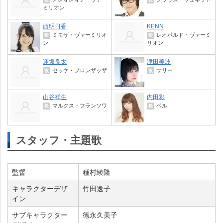
ミリオン
西明日香
KENN
ミモザ・ヴァーミリオ
レオポルド・ヴァーミ
役
役
ン
リオン
逢坂良太
津田美波
セッケ・ブロンザッザ
サリー
役
役
山谷祥生
内田彩
マルクス・フランソワ
ベル
役
役
スタッフ・主題歌
監督
種村綾隆
キャラクターデザ
竹田逸子
イン
サブキャラクター
徳永久美子