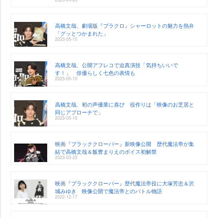
高橋文哉、劇場版『ブラクロ』シャーロットの魅力を熱弁
「グッとつかまれた」
2023-05-10
高橋文哉、公開アフレコで迫真演技「気持ちいいで
す！」 俳優らしく七色の表情も
2023-05-10
高橋文哉、初の声優業に喜び 役作りは「映像のお芝居と
同じアプローチで」
2023-05-10
映画『ブラッククローバー』新映像公開 歴代魔法帝が集
結で高橋文哉＆飯豊まりえのボイス初解禁
2023-03-25
映画『ブラッククローバー』歴代魔法帝役に大塚芳忠＆沢
城みゆき 映像公開で魔法帝とのバトル物語
2022-12-17