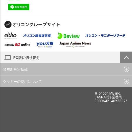
PC版に切り替え
禁無断複写転載
クッキーの使用について
© oricon ME inc.
JASRAC許諾番号：
9009642140Y38026