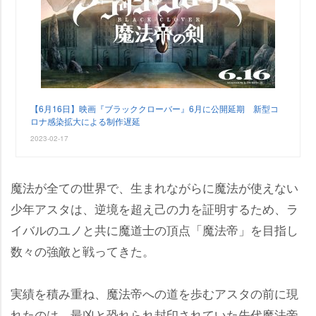
【6月16日】映画『ブラッククローバー』6月に公開延期 新型コ
ロナ感染拡大による制作遅延
2023-02-17
魔法が全ての世界で、生まれながらに魔法が使えない
少年アスタは、逆境を超え己の力を証明するため、ラ
イバルのユノと共に魔道士の頂点「魔法帝」を目指し
数々の強敵と戦ってきた。
実績を積み重ね、魔法帝への道を歩むアスタの前に現
れたのは、最凶と恐れられ封印されていた先代魔法帝