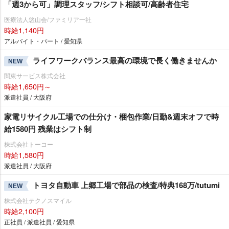
「週3から可」調理スタッフ/シフト相談可/高齢者住宅
医療法人悠山会/ファミリア一社
時給1,140円
アルバイト・パート / 愛知県
ライフワークバランス最高の環境で長く働きませんか
NEW
関東サービス株式会社
時給1,650円～
派遣社員 / 大阪府
家電リサイクル工場での仕分け・梱包作業/日勤&週末オフで時
給1580円 残業はシフト制
株式会社トーコー
時給1,580円
派遣社員 / 大阪府
トヨタ自動車 上郷工場で部品の検査/特典168万/tutumi
NEW
株式会社テクノスマイル
時給2,100円
正社員 / 派遣社員 / 愛知県