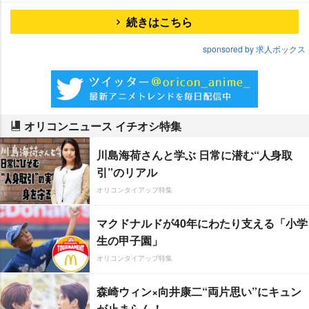
続きはこちら
sponsored by 求人ボックス
オリコンニュース イチオシ特集
川島海荷さんと学ぶ 日常に潜む“人身取
引”のリアル
オリコンタイアップ特集
マクドナルドが40年にわたり支える「小学
生の甲子園」
オリコンタイアップ特集
森崎ウィン×向井康二“両片思い”にキュン
が止まらん！