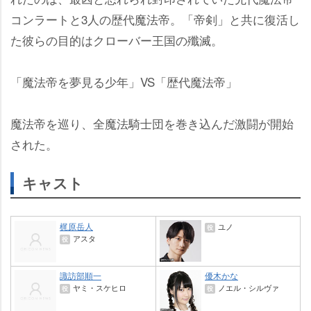
コンラートと3人の歴代魔法帝。「帝剣」と共に復活し
た彼らの目的はクローバー王国の殲滅。
「魔法帝を夢見る少年」VS「歴代魔法帝」
魔法帝を巡り、全魔法騎士団を巻き込んだ激闘が開始
された。
キャスト
梶原岳人
ユノ
役
アスタ
役
諏訪部順一
優木かな
ヤミ・スケヒロ
ノエル・シルヴァ
役
役