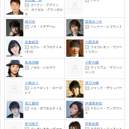
役
ゴードン・アグリッ
役
パ、カイゼル・グランボル
カ
緑川光
斎賀みつき
ゾラ・イデアーレ
ヘンリー・レゴラント
役
役
佐倉綾音
小西克幸
セクレ・スワロテイル
フエゴレオン・ヴァー
役
役
(ネロ)
ミリオン
鳥海浩輔
小野大輔
ノゼル・シルヴァ
ウィリアム・ヴァンジ
役
役
ャンス
小林ゆう
浪川大輔
シャーロット・ローズ
ジャック・ザリッパー
役
役
レイ
花江夏樹
伊瀬茉莉也
リル・ボワモルティエ
ドロシー・アンズワー
役
役
ス
皆川純子
寺島拓篤
メレオレオナ・ヴァー
クラウス・リュネット
役
役