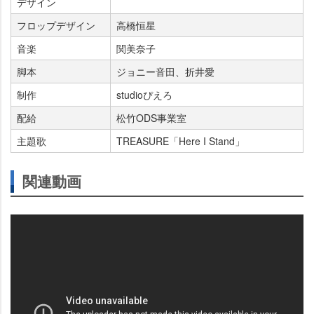
デザイン
フロップデザイン
高橋恒星
音楽
関美奈子
脚本
ジョニー音田、折井愛
制作
studioぴえろ
配給
松竹ODS事業室
主題歌
TREASURE「Here I Stand」
関連動画