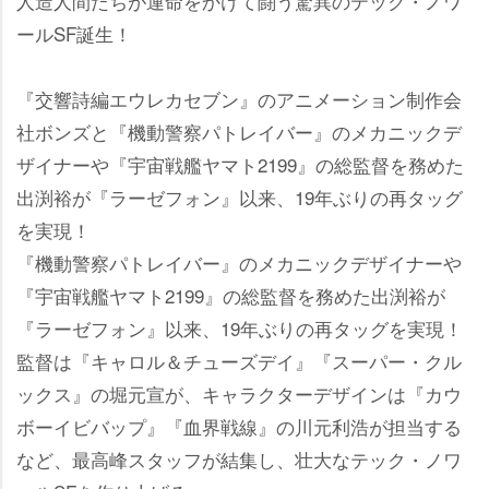
人造人間たちが運命をかけて闘う驚異のテック・ノワ
ールSF誕生！
『交響詩編エウレカセブン』のアニメーション制作会
社ボンズと『機動警察パトレイバー』のメカニックデ
ザイナーや『宇宙戦艦ヤマト2199』の総監督を務めた
出渕裕が『ラーゼフォン』以来、19年ぶりの再タッグ
を実現！
『機動警察パトレイバー』のメカニックデザイナー
『宇宙戦艦ヤマト2199』の総監督を務めた出渕裕が
『ラーゼフォン』以来、19年ぶりの再タッグを実現！
監督は『キャロル＆チューズデイ』『スーパー・クル
ックス』の堀元宣が、キャラクターデザインは『カウ
ボーイビバップ』『血界戦線』の川元利浩が担当する
など、最高峰スタッフが結集し、壮大なテック・ノワ