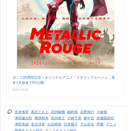
ボンズ25周年記念！オリジナルアニメ「メタリックルージュ」来
年1月放送でPV公開
2023-03-22
宮本侑芽
黒沢ともよ
武内駿輔
嶋村侑
吉野裕行
小倉唯
津田健次郎
興津和幸
宮内敦士
小林千晃
家中宏
伊瀬茉莉也
津田美波
安元洋貴
白石晴香
日笠陽子
下山吉光
声優
アニメ
映画キャスト紹介
アニメキャスト紹介