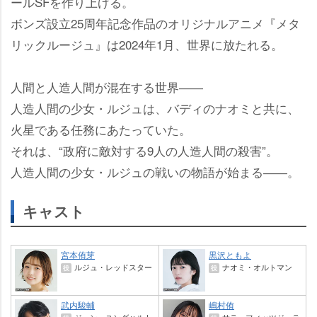
ールSFを作り上げる。
ボンズ設立25周年記念作品のオリジナルアニメ『メタ
リックルージュ』は2024年1月、世界に放たれる。
人間と人造人間が混在する世界――
人造人間の少女・ルジュは、バディのナオミと共に、
火星である任務にあたっていた。
それは、“政府に敵対する9人の人造人間の殺害”。
人造人間の少女・ルジュの戦いの物語が始まる――。
キャスト
宮本侑芽
黒沢ともよ
ルジュ・レッドスター
ナオミ・オルトマン
役
役
武内駿輔
嶋村侑