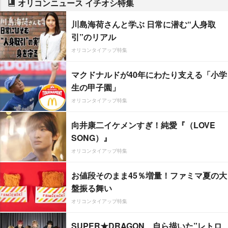
オリコンニュース イチオシ特集
川島海荷さんと学ぶ 日常に潜む“人身取
引”のリアル
オリコンタイアップ特集
マクドナルドが40年にわたり支える「小学
生の甲子園」
オリコンタイアップ特集
向井康二イケメンすぎ！純愛『（LOVE
SONG）』
オリコンタイアップ特集
お値段そのまま45％増量！ファミマ夏の大
盤振る舞い
オリコンタイアップ特集
SUPER★DRAGON、自ら描いた”レトロ