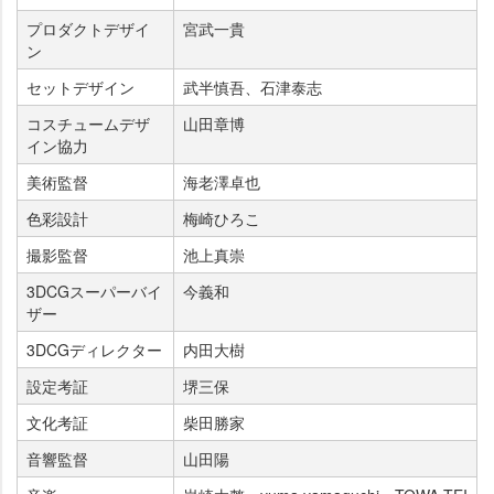
プロダクトデザイ
宮武一貴
ン
セットデザイン
武半慎吾、石津泰志
コスチュームデザ
山田章博
イン協力
美術監督
海老澤卓也
色彩設計
梅崎ひろこ
撮影監督
池上真崇
3DCGスーパーバイ
今義和
ザー
3DCGディレクター
内田大樹
設定考証
堺三保
文化考証
柴田勝家
音響監督
山田陽