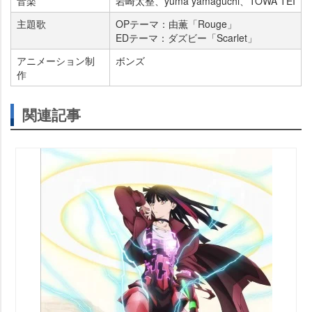
音楽
崎太整、yuma yamaguchi、TOWA TEI
主題歌
OPテーマ：由薫「Rouge」
EDテーマ：ダズビー「Scarlet」
アニメーション制
ボンズ
作
関連記事