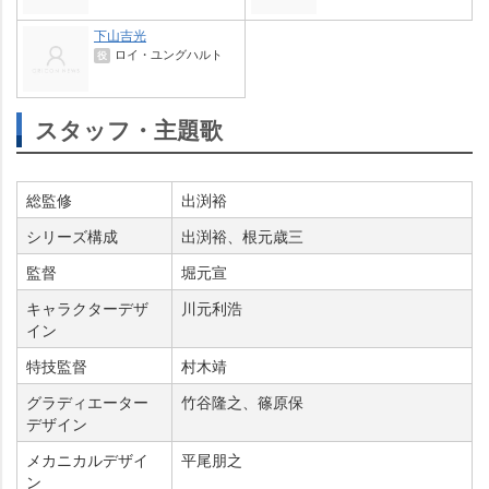
下山吉光
ロイ・ユングハルト
役
スタッフ・主題歌
総監修
出渕裕
シリーズ構成
出渕裕、根元歳三
監督
堀元宣
キャラクターデザ
川元利浩
イン
特技監督
村木靖
グラディエーター
竹谷隆之、篠原保
デザイン
メカニカルデザイ
平尾朋之
ン