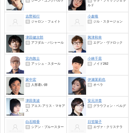
ジーン・ユングハルト
サラ・フィッツジェラ
役
役
ルド
吉野裕行
小倉唯
ジャロン・フェイト
ジル・スタージョン
役
役
津田健次郎
興津和幸
アフダル・バシャール
エデン・ヴァロック
役
役
宮内敦士
小林千晃
アッシュ・スタール
ノイド262
役
役
家中宏
伊瀬茉莉也
人形遣い師
オペラ
役
役
津田美波
安元洋貴
アエス-アリス・マキア
グラウフォン・ベルグ
役
役
ス
白石晴香
日笠陽子
シアン・ブルースター
エヴァ・クリステラ
役
役