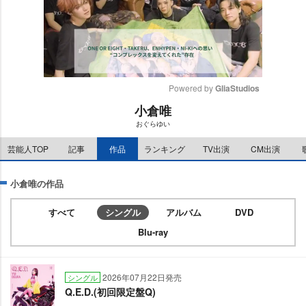
Powered by 
GliaStudios
小倉唯
M
おぐらゆい
u
t
芸能人TOP
記事
作品
ランキング
TV出演
CM出演
e
小倉唯の作品
すべて
シングル
アルバム
DVD
Blu-ray
2026年07月22日発売
シングル
Q.E.D.(初回限定盤Q)