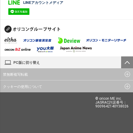
LINEアカウントメディア
PC版に切り替え
禁無断複写転載
クッキーの使用について
© oricon ME inc.
JASRAC許諾番号：
9009642140Y38026