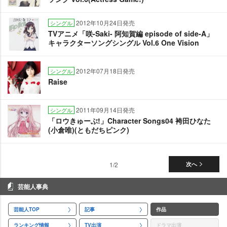
2012年10月24日発売
シングル
TVアニメ「咲-Saki- 阿知賀編 episode of side-A」
キャラクターソングシングル Vol.6 One Vision
2012年07月18日発売
シングル
Raise
2011年09月14日発売
シングル
「ロウきゅーぶ!」Character Songs04 袴田ひなた
(小倉唯)(ともだちピンク)
1/2
次へ
芸能人事典
芸能人TOP
記事
作品
ランキング情報
TV出演
ドラマ出演