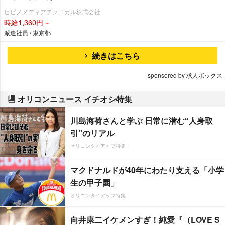
ヒビノメディアテクニカル株式会社
時給1,360円～
派遣社員 / 東京都
続きはこちら
sponsored by 求人ボックス
オリコンニュース イチオシ特集
川島海荷さんと学ぶ 日常に潜む“人身取
引”のリアル
オリコンタイアップ特集
マクドナルドが40年にわたり支える「小学
生の甲子園」
オリコンタイアップ特集
向井康二イケメンすぎ！純愛『（LOVE S