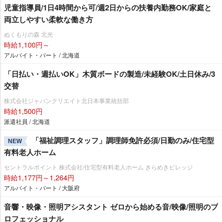
児童指導員/1日4時間から可/週2日からの扶養内勤務OK/家庭と
両立しやすい柔軟な働き方
ぬくもりの森 北光
時給1,100円～
アルバイト・パート / 北海道
「日払い・週払いOK」木質ボードの製造/未経験OK/土日休み/3
交替
株式会社ジャパンクリエイト北日本事業統括部
時給1,500円
派遣社員 / 北海道
「福祉調理スタッフ」調理師免許必須/日勤のみ/住宅型
NEW
有料老人ホーム
セントラルポイント 株式会社/住宅型有料老人ホーム きらめきビレッジ
時給1,177円～1,264円
アルバイト・パート / 大阪府
音響・映像・照明アシスタント ゼロから始める音/映像/照明のプ
ロフェッショナル