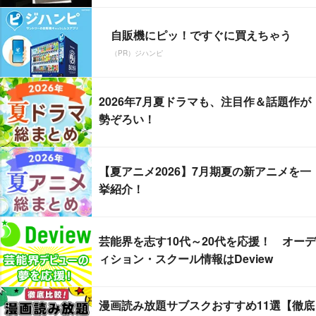
自販機にピッ！ですぐに買えちゃう
（PR）ジハンピ
2026年7月夏ドラマも、注目作＆話題作が
勢ぞろい！
【夏アニメ2026】7月期夏の新アニメを一
挙紹介！
芸能界を志す10代～20代を応援！ オーデ
ィション・スクール情報はDeview
漫画読み放題サブスクおすすめ11選【徹底