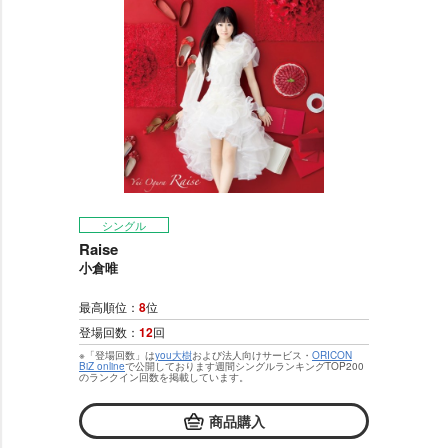
シングル
Raise
小倉唯
最高順位：
8
位
登場回数：
12
回
※「登場回数」は
you大樹
および法人向けサービス・
ORICON
BiZ online
で公開しております週間シングルランキングTOP200
のランクイン回数を掲載しています。
商品購入