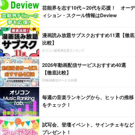
芸能界を志す10代～20代を応援！ オーデ
ィション・スクール情報はDeview
漫画読み放題サブスクおすすめ11選【徹底
比較】
オリコン顧客満足度ランキング
2026年動画配信サービスおすすめ40選
【徹底比較】
CS動画配信サービス20選
毎週の音楽ランキングから、ヒットの推移
をチェック！
試写会、登壇イベント、サインチェキなど
プレゼント！