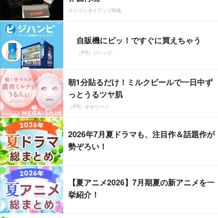
オリコンタイアップ特集
自販機にピッ！ですぐに買えちゃう
（PR）ジハンピ
朝1分貼るだけ！ミルクピールで一日中ず
っとうるツヤ肌
（PR）サボリーノ
2026年7月夏ドラマも、注目作＆話題作が
勢ぞろい！
【夏アニメ2026】7月期夏の新アニメを一
挙紹介！