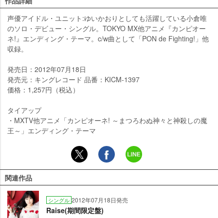
作品詳細
声優アイドル・ユニット:ゆいかおりとしても活躍している小倉唯
のソロ・デビュー・シングル。TOKYO MX他アニメ『カンピオー
ネ!』エンディング・テーマ。c/w曲として「PON de Fighting!」他
収録。
発売日：2012年07月18日
発売元：キングレコード 品番：KICM-1397
価格：1,257円（税込）
タイアップ
・MXTV他アニメ「カンピオーネ! ～まつろわぬ神々と神殺しの魔
王～」エンディング・テーマ
関連作品
2012年07月18日発売
シングル
Raise(期間限定盤)