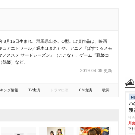
5年8月15日生まれ、群馬県出身。O型。出演作品は、映画
キュアエトワール／輝木ほまれ）や、アニメ『ぱすてるメモ
マノススメ サードシーズン』（ここな）、ゲーム『戦姫コ
（鶴姫）など。
2019-04-09 更新
キング情報
TV出演
ドラマ出演
CM出演
歌詞
N
ハ
護
に
社会
月給
正社