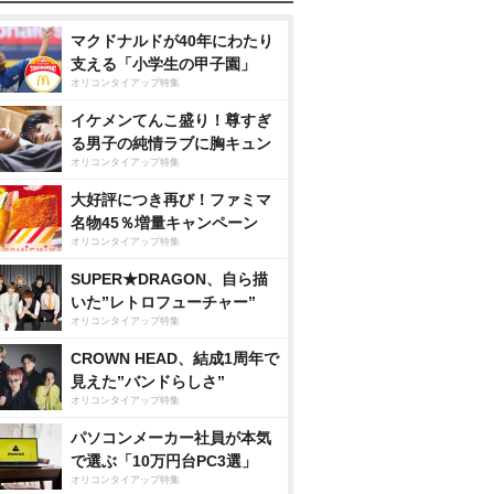
マクドナルドが40年にわたり
支える「小学生の甲子園」
オリコンタイアップ特集
イケメンてんこ盛り！尊すぎ
る男子の純情ラブに胸キュン
オリコンタイアップ特集
大好評につき再び！ファミマ
名物45％増量キャンペーン
オリコンタイアップ特集
SUPER★DRAGON、自ら描
いた”レトロフューチャー”
オリコンタイアップ特集
CROWN HEAD、結成1周年で
見えた”バンドらしさ”
オリコンタイアップ特集
パソコンメーカー社員が本気
で選ぶ「10万円台PC3選」
オリコンタイアップ特集