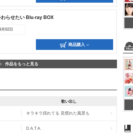
せたい Blu-ray BOX
09月02日
商品購入
作品をもっと見る
歌い出し
キラキラ揺れてる 見慣れた風景も
D.A.T.A.