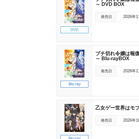
～ DVD BOX
発売日
2026年
DVD
ブチ切れ令嬢は報復
～ Blu-rayBOX
発売日
2026年
Blu-ray
乙女ゲー世界はモブに厳
発売日
2026年
Blu-ray