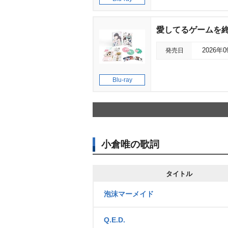
愛してるゲームを終わら
発売日
2026年
Blu-ray
小倉唯の歌詞
タイトル
泡沫マーメイド
Q.E.D.