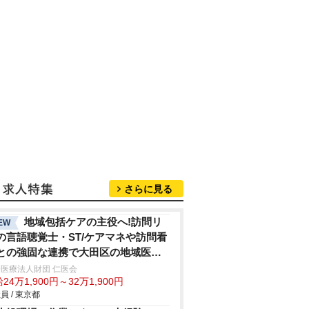
さらに見る
地域包括ケアの主役へ!訪問リ
EW
の言語聴覚士・ST/ケアマネや訪問看
との強固な連携で大田区の地域医療
貢献病院発信の安心体制
医療法人財団 仁医会
24万1,900円～32万1,900円
員 / 東京都