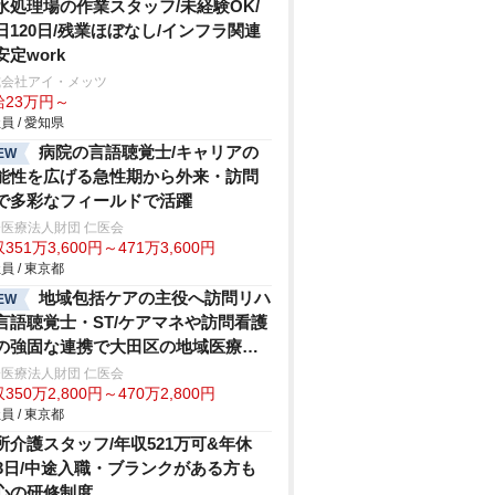
水処理場の作業スタッフ/未経験OK/
日120日/残業ほぼなし/インフラ関連
安定work
式会社アイ・メッツ
給23万円～
員 / 愛知県
病院の言語聴覚士/キャリアの
EW
能性を広げる急性期から外来・訪問
で多彩なフィールドで活躍
医療法人財団 仁医会
351万3,600円～471万3,600円
員 / 東京都
地域包括ケアの主役へ訪問リハ
EW
言語聴覚士・ST/ケアマネや訪問看護
の強固な連携で大田区の地域医療に
献病院発信の安心体制
医療法人財団 仁医会
350万2,800円～470万2,800円
員 / 東京都
所介護スタッフ/年収521万可&年休
23日/中途入職・ブランクがある方も
心の研修制度