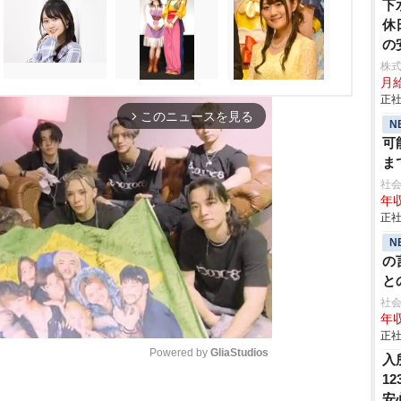
下
休
の
株
月
正社
このニュースを見る
arrow_forward_ios
N
可
ま
社会
年収
正社
N
の
と
貢
社会
年収
正社
Powered by 
GliaStudios
入
1
安