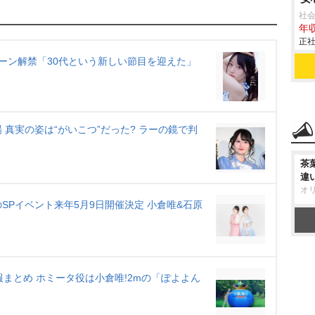
M
社会
u
年収
t
正社
e
ーン解禁「30代という新しい節目を迎えた」
真実の姿は“がいこつ”だった? ラーの鏡で判
茶
違
オ
Pイベント来年5月9日開催決定 小倉唯&石原
まとめ ホミータ役は小倉唯!2mの「ぽよよん