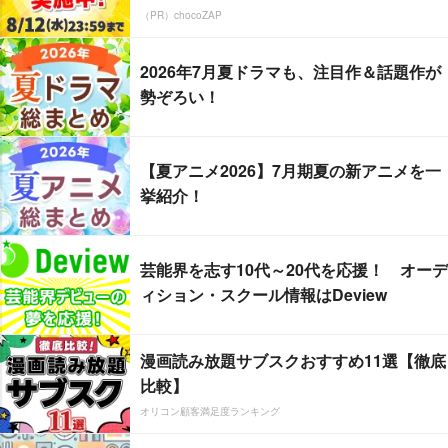
（PR）chocoZAP
2026年7月夏ドラマも、注目作＆話題作が
勢ぞろい！
【夏アニメ2026】7月期夏の新アニメを一
挙紹介！
芸能界を志す10代～20代を応援！ オーデ
ィション・スクール情報はDeview
漫画読み放題サブスクおすすめ11選【徹底
比較】
オリコン顧客満足度ランキング