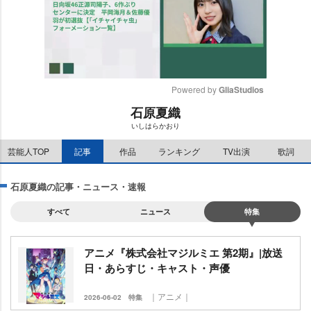
Powered by 
GliaStudios
石原夏織
M
いしはらかおり
u
t
芸能人TOP
記事
作品
ランキング
TV出演
歌詞
e
石原夏織の記事・ニュース・速報
すべて
ニュース
特集
アニメ『株式会社マジルミエ 第2期』|放送
日・あらすじ・キャスト・声優
｜アニメ｜
2026-06-02
特集