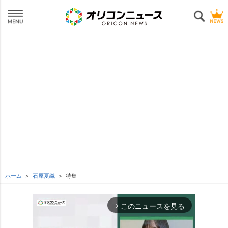
ホーム
石原夏織
特集
このニュースを見る
arrow_forward_ios