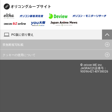
PC版に切り替え
禁無断複写転載
クッキーの使用について
© oricon ME inc.
JASRAC許諾番号：
9009642140Y38026