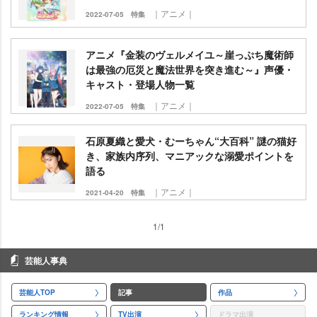
｜アニメ｜
2022-07-05
特集
アニメ『金装のヴェルメイユ～崖っぷち魔術師
は最強の厄災と魔法世界を突き進む～』声優・
キャスト・登場人物一覧
｜アニメ｜
2022-07-05
特集
石原夏織と愛犬・むーちゃん“大百科” 謎の猫好
き、家族内序列、マニアックな溺愛ポイントを
語る
｜アニメ｜
2021-04-20
特集
1/1
芸能人事典
芸能人TOP
記事
作品
ランキング情報
TV出演
ドラマ出演