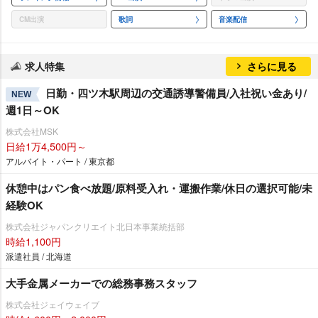
CM出演
歌詞
音楽配信
求人特集
さらに見る
日勤・四ツ木駅周辺の交通誘導警備員/入社祝い金あり/
NEW
週1日～OK
株式会社MSK
日給1万4,500円～
アルバイト・パート / 東京都
休憩中はパン食べ放題/原料受入れ・運搬作業/休日の選択可能/未
経験OK
株式会社ジャパンクリエイト北日本事業統括部
時給1,100円
派遣社員 / 北海道
大手金属メーカーでの総務事務スタッフ
株式会社ジェイウェイブ