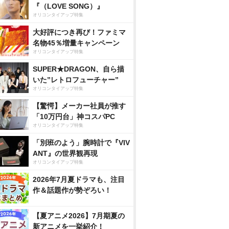
『（LOVE SONG）』
オリコンタイアップ特集
大好評につき再び！ファミマ
名物45％増量キャンペーン
オリコンタイアップ特集
SUPER★DRAGON、自ら描
いた”レトロフューチャー”
オリコンタイアップ特集
【驚愕】メーカー社員が推す
「10万円台」神コスパPC
オリコンタイアップ特集
「別班のよう」腕時計で『VIV
ANT』の世界観再現
オリコンタイアップ特集
2026年7月夏ドラマも、注目
作＆話題作が勢ぞろい！
【夏アニメ2026】7月期夏の
新アニメを一挙紹介！