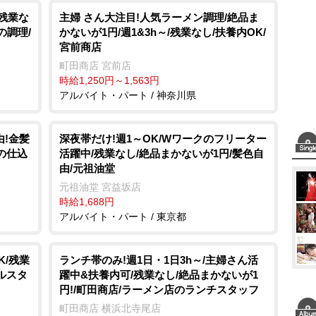
/残業な
主婦 さん大注目!人気ラーメン調理/絶品ま
の調理/
かないが1円/週1&3h～/残業なし/扶養内OK/
宮前商店
町田商店 宮前店
時給1,250円～1,563円
アルバイト・パート / 神奈川県
由!金髪
深夜帯だけ!週1～OK/Wワークのフリーター
の仕込
活躍中/残業なし/絶品まかないが1円/髪色自
由/元祖油堂
元祖油堂 宮益坂店
時給1,688円
アルバイト・パート / 東京都
K/残業
ランチ帯のみ!週1日・1日3h～/主婦さん活
ルスタ
躍中&扶養内可/残業なし/絶品まかないが1
円!/町田商店/ラーメン店のランチスタッフ
町田商店 横浜北寺尾店