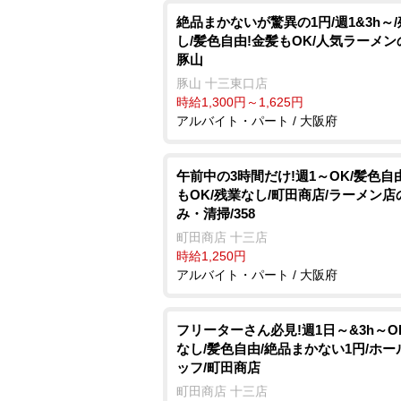
絶品まかないが驚異の1円/週1&3h～
し/髪色自由!金髪もOK/人気ラーメン
豚山
豚山 十三東口店
時給1,300円～1,625円
アルバイト・パート / 大阪府
午前中の3時間だけ!週1～OK/髪色自
もOK/残業なし/町田商店/ラーメン店
み・清掃/358
町田商店 十三店
時給1,250円
アルバイト・パート / 大阪府
フリーターさん必見!週1日～&3h～O
なし/髪色自由/絶品まかない1円/ホー
ッフ/町田商店
町田商店 十三店