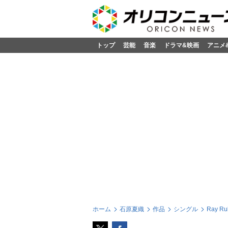
トップ
芸能
音楽
ドラマ&映画
アニメ
ホーム
石原夏織
作品
シングル
Ray 