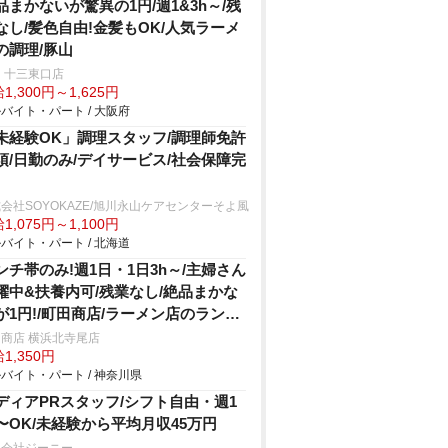
品まかないが驚異の1円/週1&3h～/残
なし/髪色自由!金髪もOK/人気ラーメ
の調理/豚山
 十三東口店
1,300円～1,625円
バイト・パート / 大阪府
未経験OK」調理スタッフ/調理師免許
須/日勤のみ/デイサービス/社会保障完
会社SOYOKAZE/旭川永山ケアセンターそよ風
1,075円～1,100円
バイト・パート / 北海道
ンチ帯のみ!週1日・1日3h～/主婦さん
躍中&扶養内可/残業なし/絶品まかな
が1円!/町田商店/ラーメン店のランチ
タッフ
商店 横浜北寺尾店
1,350円
バイト・パート / 神奈川県
ディアPRスタッフ/シフト自由・週1
〜OK/未経験から平均月収45万円