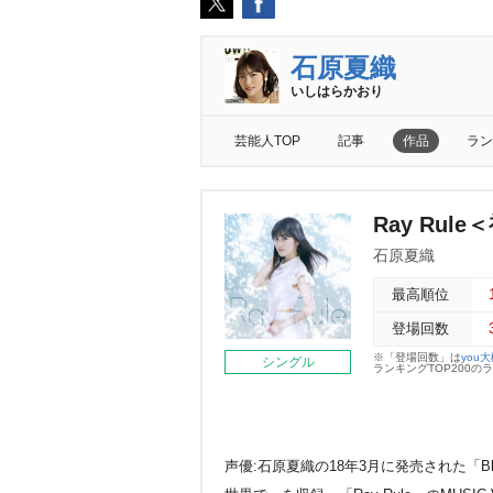
石原夏織
いしはらかおり
芸能人TOP
記事
作品
ラン
Ray Rul
石原夏織
最高順位
登場回数
※「登場回数」は
you
シングル
ランキングTOP200
声優:石原夏織の18年3月に発売された「Blo