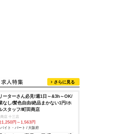
さらに見る
リーターさん必見!週1日～&3h～OK/
業なし/髪色自由/絶品まかない1円/ホ
ルスタッフ/町田商店
商店 十三店
1,250円～1,563円
バイト・パート / 大阪府