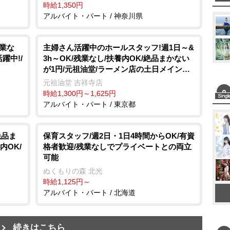
時給1,350円
アルバイト・パート / 神奈川県
残業な
主婦さん活躍中のホールスタッフ!週1日～&
躍中!/
3h～OK/残業なし/扶養内OK/絶品まかない
が1円/元祖油堂/ラーメン店の土日メインホ
ール
元祖油堂 吉祥寺店
時給1,300円～1,625円
アルバイト・パート / 東京都
絶品ま
保育スタッフ/週2日・1日4時間からOK/有資
内OK/
格者歓迎/残業なしでプライベートとの両立
可能
ぬくもりの森 北光
時給1,125円～
アルバイト・パート / 北海道
続きはこちら