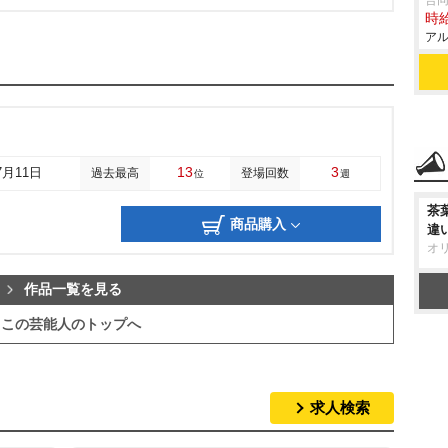
合
時給
アル
13
3
7月11日
過去最高
登場回数
位
週
茶
商品購入
違
オ
作品一覧を見る
この芸能人のトップへ
求人検索