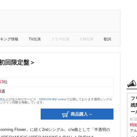
キング情報
TV出演
ドラマ出演
CM出演
歌詞
e＜初回限定盤＞
13
位
3
週
フ
大樹
および法人向けサービス・
ORICON BiZ online
で公開しております週間シングル
のランクイン回数を掲載しています。
残
ー
商品購入
町田
時給
oming Flower」に続く2ndシングル。c/w曲として「半透明の
アル