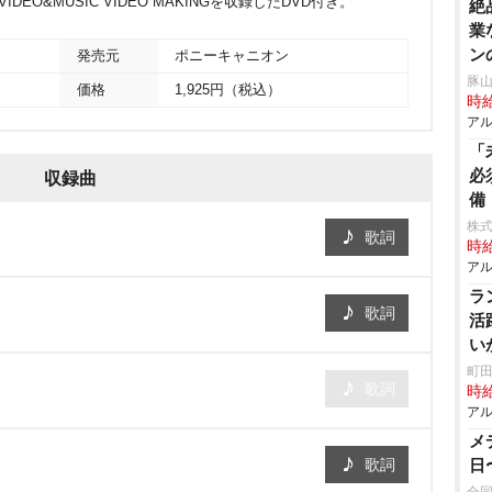
VIDEO&MUSIC VIDEO MAKINGを収録したDVD付き。
絶
業
ン
発売元
ポニーキャニオン
豚山
価格
1,925円（税込）
時給
アル
「
必
収録曲
備
株式
歌詞
時給
アル
ラ
歌詞
活
い
ス
町田
歌詞
時給
アル
メ
歌詞
日