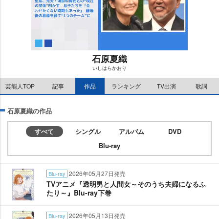
石原夏織
いしはらかおり
M
芸能人TOP
記事
作品
ランキング
TV出演
歌詞
u
t
e
石原夏織の作品
すべて
シングル
アルバム
DVD
Blu-ray
2026年05月27日発売
Blu-ray
TVアニメ『透明男と人間女～そのうち夫婦になるふ
たり～』Blu-ray下巻
2026年05月13日発売
Blu-ray