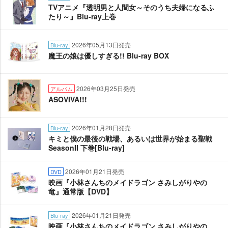
TVアニメ『透明男と人間女～そのうち夫婦になるふ
たり～』Blu-ray上巻
2026年05月13日発売
Blu-ray
魔王の娘は優しすぎる!! Blu-ray BOX
2026年03月25日発売
アルバム
ASOVIVA!!!
2026年01月28日発売
Blu-ray
キミと僕の最後の戦場、あるいは世界が始まる聖戦
SeasonII 下巻[Blu-ray]
2026年01月21日発売
DVD
映画『小林さんちのメイドラゴン さみしがりやの
竜』通常版【DVD】
2026年01月21日発売
Blu-ray
映画『小林さんちのメイドラゴン さみしがりやの