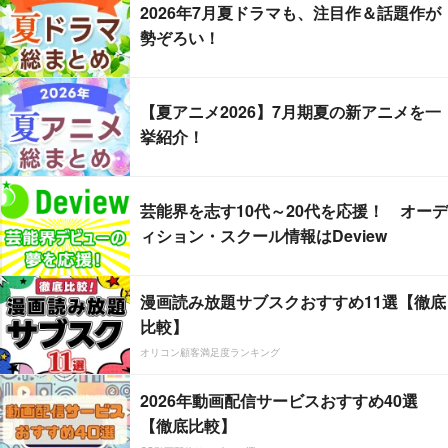
2026年7月夏ドラマも、注目作＆話題作が
勢ぞろい！
【夏アニメ2026】7月期夏の新アニメを一
挙紹介！
芸能界を志す10代～20代を応援！ オーデ
ィション・スクール情報はDeview
漫画読み放題サブスクおすすめ11選【徹底
比較】
オリコン顧客満足度ランキング
2026年動画配信サービスおすすめ40選
【徹底比較】