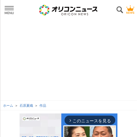
ホーム
石原夏織
作品
このニュースを見る
arrow_forward_ios