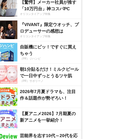
【驚愕】メーカー社員が推す
「10万円台」神コスパPC
オリコンタイアップ特集
『VIVANT』限定ウオッチ、プ
ロデューサーの感想は
オリコンタイアップ特集
自販機にピッ！ですぐに買え
ちゃう
（PR）ジハンピ
朝1分貼るだけ！ミルクピール
で一日中ずっとうるツヤ肌
（PR）サボリーノ
2026年7月夏ドラマも、注目
作＆話題作が勢ぞろい！
【夏アニメ2026】7月期夏の
新アニメを一挙紹介！
芸能界を志す10代～20代を応