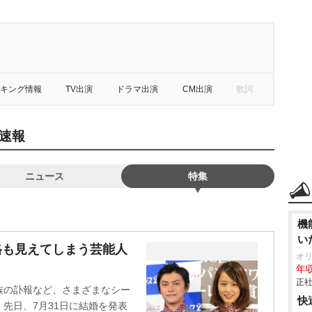
キング情報
TV出演
ドラマ出演
CM出演
歌詞
速報
ニュース
特集
機
い
格も見えてしまう芸能人
オ
年収
正社
族の訃報など、さまざまなシー
快
先日、7月31日に結婚を発表