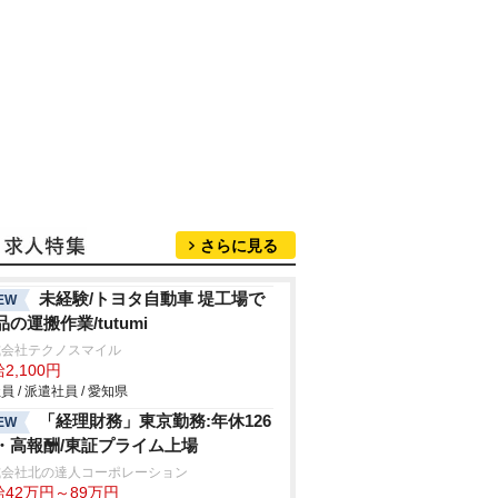
さらに見る
未経験/トヨタ自動車 堤工場で
EW
品の運搬作業/tutumi
式会社テクノスマイル
2,100円
員 / 派遣社員 / 愛知県
「経理財務」東京勤務:年休126
EW
・高報酬/東証プライム上場
式会社北の達人コーポレーション
給42万円～89万円