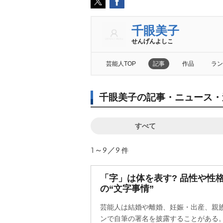
千眼美子
せんげんよしこ
芸能人TOP
記事
作品
ラン
千眼美子の記事・ニュース・
すべて
1～9／9
件
「字」は体を表す? 品性や性
の“文字事情”
芸能人は結婚や離婚、妊娠・出産、親
ンで自筆の署名を披露することがある。