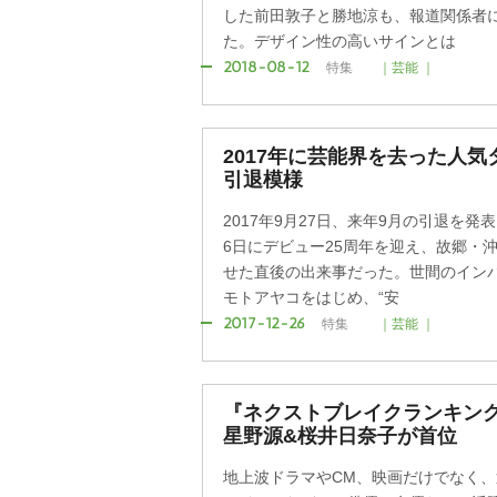
した前田敦子と勝地涼も、報道関係者
た。デザイン性の高いサインとは
2018-08-12
特集
｜芸能 ｜
2017年に芸能界を去った人気
引退模様
2017年9月27日、来年9月の引退を発
6日にデビュー25周年を迎え、故郷・
せた直後の出来事だった。世間のイン
モトアヤコをはじめ、“安
2017-12-26
特集
｜芸能 ｜
『ネクストブレイクランキング2
星野源&桜井日奈子が首位
地上波ドラマやCM、映画だけでなく