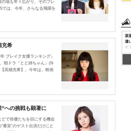
躍の場も年々広がり、そのブレ
EWSでは、今年、さらなる飛躍を
茶
違
畑充希
オ
016年 ブレイク女優ランキング』
、朝ドラ『とと姉ちゃん』(N
た【高畑充希】。今年は、映画
業”への挑戦も顕著に
などで俳優たちを目にする機会
“番宣”のゲスト出演だけにと