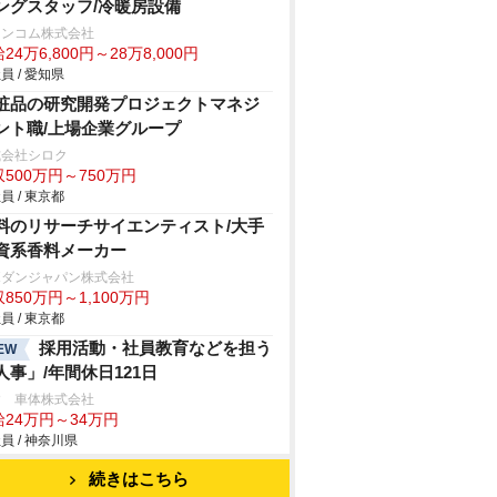
ングスタッフ/冷暖房設備
ランコム株式会社
24万6,800円～28万8,000円
員 / 愛知県
粧品の研究開発プロジェクトマネジ
ント職/上場企業グループ
式会社シロク
500万円～750万円
員 / 東京都
料のリサーチサイエンティスト/大手
資系香料メーカー
ボダンジャパン株式会社
850万円～1,100万円
員 / 東京都
採用活動・社員教育などを担う
EW
人事」/年間休日121日
すゞ車体株式会社
給24万円～34万円
員 / 神奈川県
続きはこちら