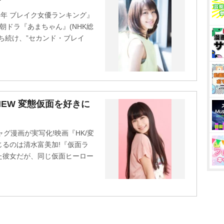
015年 ブレイク女優ランキング』
朝ドラ『あまちゃん』(NHK総
ち続け、”セカンド・ブレイ
RVIEW 変態仮面を好きに
グ漫画が実写化!映画『HK/変
るのは清水富美加!『仮面ラ
た彼女だが、同じ仮面ヒーロー