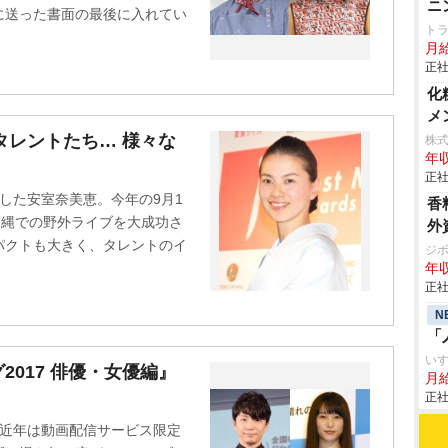
ニ
に送った書面の最後に入れてい
ト
月給
正社
化
メ
タレントたち… 様々な
株
年収
正社
表した安室奈美恵。今年の9月1
香
沖縄での野外ライブを大成功さ
外
パクトも大きく、タレントのイ
ジ
年収
正社
N
「
い
017 俳優・女優編』
月
正社
、近年は動画配信サービス限定