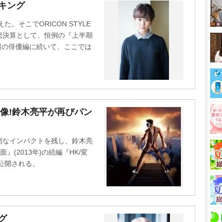
M
ンキング
u
。そこでORICON STYLE
t
総決算として、恒例の『上半期
e
先週の俳優編に続いて、ここでは
映像!鈴木亮平が再びパン
烈なインパクトを残し、鈴木亮
』(2013年)の続編『HK/変
公開される。
グ