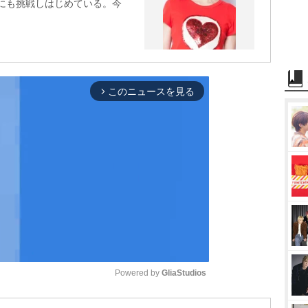
”にも挑戦しはじめている。今
このニュースを見る
arrow_forward_ios
Powered by 
GliaStudios