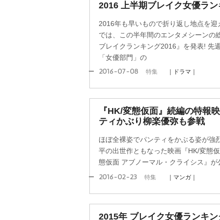
2016 上半期ブレイク女優ラ
2016年も早いもので折り返し地点を迎えた
では、この半年間のエンタメシーンの
ブレイクランキング2016』を発表! 
「女優部門」の
2016-07-08
特集
｜ドラマ｜
『HK/変態仮面』続編の特報
ティかぶり柳楽優弥も参戦
ほぼ全裸姿でパンティをかぶる姿が強
平の出世作ともなった映画『HK/変態仮面
態仮面 アブノーマル・クライシス』が
2016-02-23
特集
｜マンガ｜
2015年 ブレイク女優ランキン