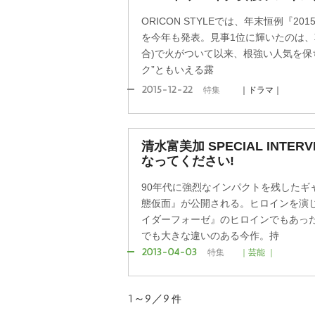
ORICON STYLEでは、年末恒例『2
を今年も発表。見事1位に輝いたのは、
合)で火がついて以来、根強い人気を保
ク”ともいえる露
2015-12-22
特集
｜ドラマ｜
清水富美加 SPECIAL INTE
なってください!
90年代に強烈なインパクトを残したギャ
態仮面』が公開される。ヒロインを演じ
イダーフォーゼ』のヒロインでもあっ
でも大きな違いのある今作。持
2013-04-03
特集
｜芸能 ｜
1～9／9
件