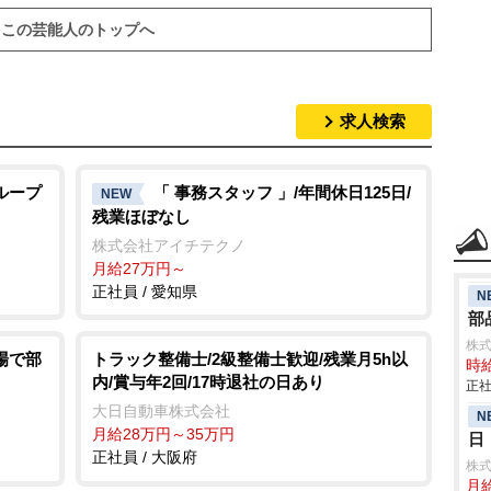
この芸能人のトップへ
求人検索
ループ
「 事務スタッフ 」/年間休日125日/
NEW
残業ほぼなし
株式会社アイチテクノ
月給27万円～
正社員 / 愛知県
N
部
株
場で部
トラック整備士/2級整備士歓迎/残業月5h以
時給
内/賞与年2回/17時退社の日あり
正社
大日自動車株式会社
N
月給28万円～35万円
日
正社員 / 大阪府
株
月