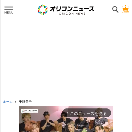
ホーム
千眼美子
このニュースを見る
arrow_forward_ios