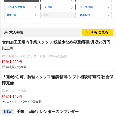
ランキング情報
TV出演
ドラマ出演
CM出演
歌詞
音楽配信
求人特集
さらに見る
食肉加工工場内作業スタッフ/残業少なめ/夜勤専属/月収25万円
以上可
株式会社ジャパンクリエイト北日本事業統括部
時給1,250円
派遣社員 / 北海道
「週4から可」調理スタッフ/無資格可/シフト相談可/病院/社会保
障完備
医療法人山下病院
時給1,140円
アルバイト・パート / 愛知県
手帳、日記カレンダーのラウンダー
NEW