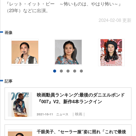
『レット・イット・ビー ～怖いものは、やはり怖い～』
（23年）などに出演。
2024-02-08 更新
画像
記事
映画動員ランキング:最後のダニエルボンド
『007』V2、新作4本ランクイン
｜映画｜
2021-10-11
ニュース
千眼美子、“セーラー服”姿に照れ「これで最後