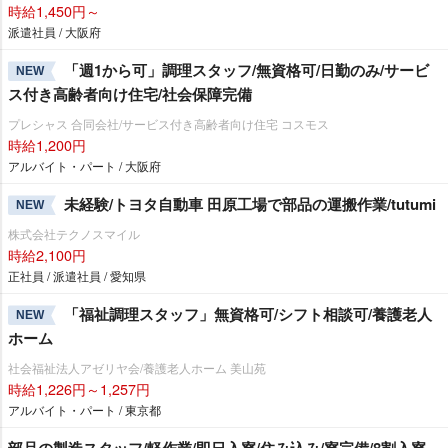
時給1,450円～
派遣社員 / 大阪府
「週1から可」調理スタッフ/無資格可/日勤のみ/サービ
NEW
ス付き高齢者向け住宅/社会保障完備
プレシャス 合同会社/サービス付き高齢者向け住宅 コスモス
時給1,200円
アルバイト・パート / 大阪府
未経験/トヨタ自動車 田原工場で部品の運搬作業/tutumi
NEW
株式会社テクノスマイル
時給2,100円
正社員 / 派遣社員 / 愛知県
「福祉調理スタッフ」無資格可/シフト相談可/養護老人
NEW
ホーム
社会福祉法人アゼリヤ会/養護老人ホーム 美山苑
時給1,226円～1,257円
アルバイト・パート / 東京都
部品の製造スタッフ/軽作業/即日入寮/住み込み/寮完備/8割入寮