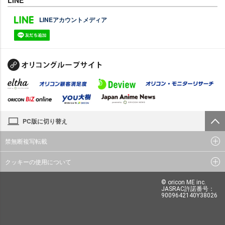
LINEアカウントメディア
PC版に切り替え
禁無断複写転載
クッキーの使用について
© oricon ME inc.
JASRAC許諾番号：
9009642140Y38026