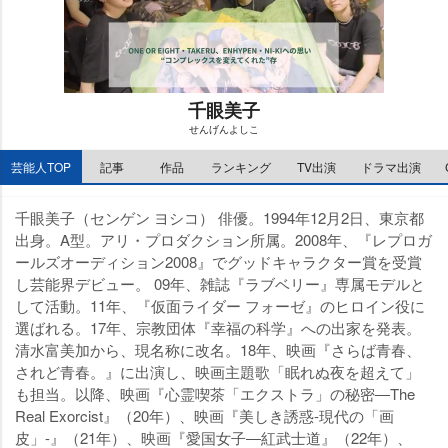
千眼美子
せんげんよしこ
M
芸能人TOP
記事
作品
ランキング
TV出演
ドラマ出演
u
t
e
千眼美子（センゲン ヨシコ） 俳優。1994年12月2日、東京都
出身。A型。アリ・プロダクション所属。2008年、『レプロガ
ールズオーディション2008』でグッドキャラクター賞を受賞
し芸能界デビュー。 09年、雑誌『ラブベリー』専属モデルと
して活動。11年、『仮面ライダー フォーゼ』のヒロイン役に
選ばれる。17年、宗教団体『幸福の科学』への出家を発表。
清水富美加から、現名称に改名。18年、映画『さらば青春、
されど青春。』に出演し、映画主題歌「眠れぬ夜を超えて」
も担当。以降、映画『心霊喫茶「エクストラ」の秘密―The
Real Exorcist』（20年）、映画『美しき誘惑-現代の「画
皮」-』（21年）、映画『愛国女子―紅武士道』（22年）、