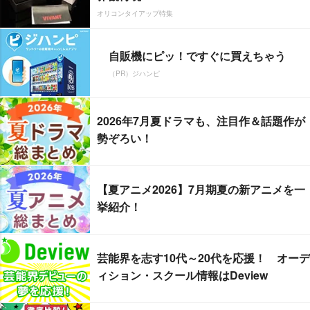
オリコンタイアップ特集
自販機にピッ！ですぐに買えちゃう
（PR）ジハンピ
2026年7月夏ドラマも、注目作＆話題作が
勢ぞろい！
【夏アニメ2026】7月期夏の新アニメを一
挙紹介！
芸能界を志す10代～20代を応援！ オーデ
ィション・スクール情報はDeview