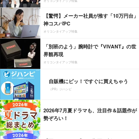
オリコンタイアップ特集
【驚愕】メーカー社員が推す「10万円台」
神コスパPC
オリコンタイアップ特集
「別班のよう」腕時計で『VIVANT』の世
界観再現
オリコンタイアップ特集
自販機にピッ！ですぐに買えちゃう
（PR）ジハンピ
2026年7月夏ドラマも、注目作＆話題作が
勢ぞろい！