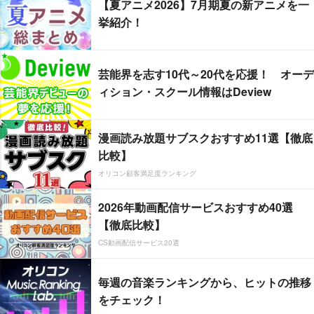
【夏アニメ2026】7月期夏の新アニメを一
挙紹介！
芸能界を志す10代～20代を応援！ オーデ
ィション・スクール情報はDeview
漫画読み放題サブスクおすすめ11選【徹底
比較】
オリコン顧客満足度ランキング
2026年動画配信サービスおすすめ40選
【徹底比較】
CS動画配信サービス20選
毎週の音楽ランキングから、ヒットの推移
をチェック！