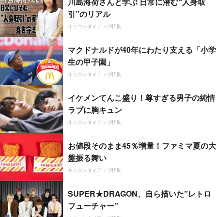
川島海荷さんと学ぶ 日常に潜む“人身取
引”のリアル
オリコンタイアップ特集
マクドナルドが40年にわたり支える「小学
生の甲子園」
オリコンタイアップ特集
イケメンてんこ盛り！尊すぎる男子の純情
ラブに胸キュン
オリコンタイアップ特集
お値段そのまま45％増量！ファミマ夏の大
盤振る舞い
オリコンタイアップ特集
SUPER★DRAGON、自ら描いた”レトロ
フューチャー”