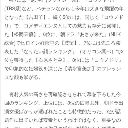
(TBS系)など、ベテランながらも今年は大きな飛躍の年
となった【吉田羊】。続く5位には、同じく『コウノド
リ』で、コメディエンヌとしての魅力も存分に発揮し
た【松岡茉優】、6位に、朝ドラ『あさが来た』(NHK
総合)でヒロイン好演中の【波留】、7位には先ごろ発
表した『なりたい顔ランキング』（オリコン調べ）で2
位を獲得した【石原さとみ】。8位には『コウノドリ』
で印象的な妊婦役を演じた【清水富美加】のフレッシ
ュな顔も挙がる。
有村人気の高さを再確認させられて幕を下ろした今
回のランキング。上位には、3位の広瀬以外、朝ドラ出
演女優ばかりが選ばれたことも特徴的だった。だが話
題作に出ていれば安泰というわけではなく、重要なの