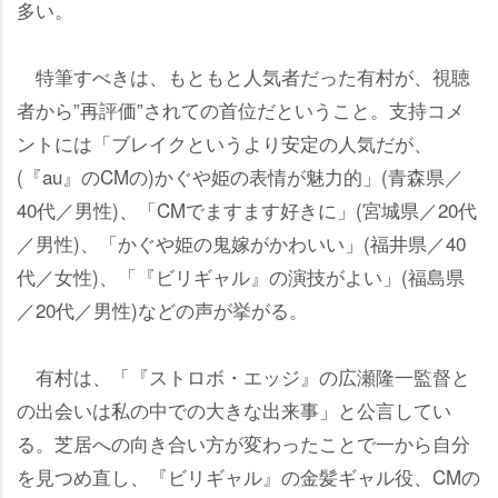
多い。
特筆すべきは、もともと人気者だった有村が、視聴
者から”再評価”されての首位だということ。支持コメ
ントには「ブレイクというより安定の人気だが、
(『au』のCMの)かぐや姫の表情が魅力的」(青森県／
40代／男性)、「CMでますます好きに」(宮城県／20代
／男性)、「かぐや姫の鬼嫁がかわいい」(福井県／40
代／女性)、「『ビリギャル』の演技がよい」(福島県
／20代／男性)などの声が挙がる。
有村は、「『ストロボ・エッジ』の広瀬隆一監督と
の出会いは私の中での大きな出来事」と公言してい
る。芝居への向き合い方が変わったことで一から自分
を見つめ直し、『ビリギャル』の金髪ギャル役、CMの