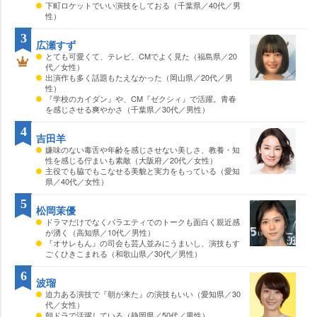
下町ロケットでいい演技をしておる（千葉県／40代／男
性）
3
広瀬すず
とても可愛くて、テレビ、CMでよく見た（福島県／20
代／女性）
出演作も多く話題もたえなかった（岡山県／20代／男
性）
『学校のカイダン』や、CM『ゼクシィ』で活躍。青春
を感じさせる爽やかさ（千葉県／30代／男性）
4
吉田羊
嫌味のない毒舌や年齢を感じさせない美しさ、教養・知
性を感じる佇まいも素敵（大阪府／20代／女性）
主役でも脇でもこなせる美貌と実力をもっている（愛知
県／40代／女性）
5
松岡茉優
ドラマだけでなくバラエティでのトークも面白く親近感
が湧く（高知県／10代／男性）
『オサレもん』の司会も芸人並みにうまいし、演技もす
ごくひきこまれる（和歌山県／30代／男性）
6
波瑠
迫力ある演技で『朝が来た』の演技もいい（愛知県／30
代／女性）
朝ドラで活躍している（静岡県／50代／男性）