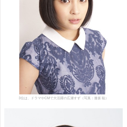
3位は、ドラマやCMで大活躍の広瀬すず（写真：逢坂 聡）