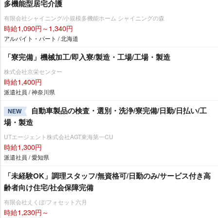
多機能型居宅介護
有限会社シャイニング/小規模多機能ホーム シャイニングの森
時給1,090円～1,340円
アルバイト・パート / 北海道
「寮完備」機械加工/即入寮/製造・工場/工場・製造
株式会社京栄センター
時給1,400円
派遣社員 / 神奈川県
自動車製品の検査・選別・洗浄/寮完備/日勤/日払い/工
NEW
場・製造
UTエージェント株式会社AGT東海第一CU
時給1,300円
派遣社員 / 愛知県
「未経験OK」調理スタッフ/無資格可/日勤のみ/サービス付き高
齢者向け住宅/社会保障完備
有限会社えくぼ/フォセット六月
時給1,230円～