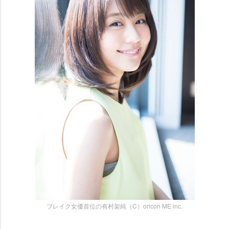
ブレイク女優首位の有村架純（C）oricon ME inc.