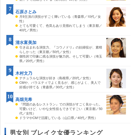
7
石原さとみ
月9主演の演技がすごく輝いている（青森県／10代／女
性）
とても可愛くて、色気もあり見惚れてしまう（東京都／
40代／男性）
8
清水富美加
引き込まれる演技力、『コウノドリ』の妊婦役が、素晴
らしかった（東京都／50代／女性）
個性的で印象に残る演技が魅力的。そして可愛い（埼玉
県／20代／男性）
9
木村文乃
ナチュラルな演技が好き（島根県／20代／女性）
CMや、バラエティでよく見るが、感じがよく、美人で
好感が持てる（青森県／30代／女性）
10
高畑充希
『問題のあるレストラン』での演技がすごく良かった。
可愛いけど、いやな女性役もできてすごい（東京都／50
代／女性）
ドラマやCMで活躍している（山口県／40代／男性）
男女別 ブレイク女優ランキング