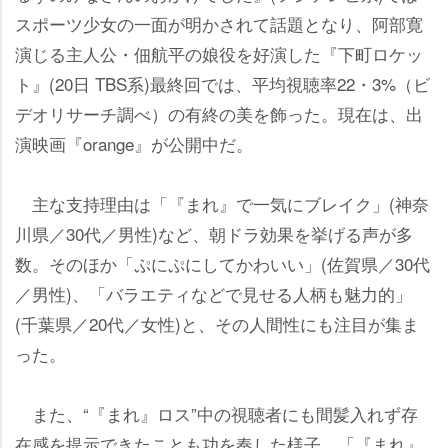
スポーツ少女の一面が明かされて話題となり、阿部寛
演じる主人公・佃航平の娘役を好演した『下町ロケッ
ト』(20日 TBS系)最終回では、平均視聴率22・3%（ビ
デオリサーチ調べ）の有終の美を飾った。現在は、出
演映画『orange』が公開中だ。
主な支持理由は「『まれ』で一気にブレイク」(神奈
川県／30代／男性)など、朝ドラ効果を挙げる声が多
数。そのほか「ぷにぷにしてかわいい」(佐賀県／30代
／男性)、「バラエティなどで見せる人柄も魅力的」
(千葉県／20代／女性)と、その人間性にも注目が集ま
った。
また、“『まれ』ロス”中の視聴者にも間髪入れず存
在感を提示できたことも功を奏した様子。「『まれ』