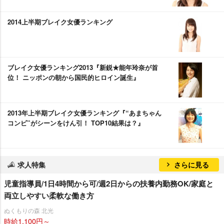
2014上半期ブレイク女優ランキング
ブレイク女優ランキング2013『新鋭★能年玲奈が首
位！ ニッポンの朝から国民的ヒロイン誕生』
2013年上半期ブレイク女優ランキング『“あまちゃん
コンビ”がシーンをけん引！ TOP10結果は？』
求人特集
さらに見る
児童指導員/1日4時間から可/週2日からの扶養内勤務OK/家庭と
両立しやすい柔軟な働き方
ぬくもりの森 北光
時給1,100円～