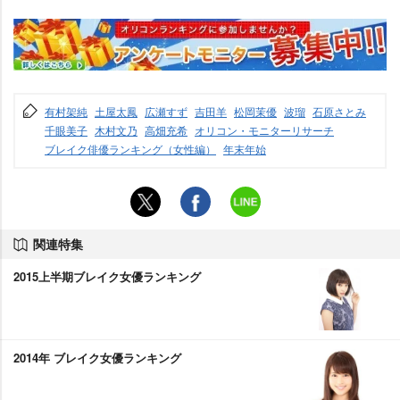
有村架純
土屋太鳳
広瀬すず
吉田羊
松岡茉優
波瑠
石原さとみ
千眼美子
木村文乃
高畑充希
オリコン・モニターリサーチ
ブレイク俳優ランキング（女性編）
年末年始
関連特集
2015上半期ブレイク女優ランキング
2014年 ブレイク女優ランキング