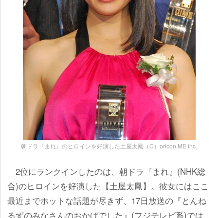
朝ドラ『まれ』のヒロインを好演した土屋太鳳（C）oricon ME inc.
2位にランクインしたのは、朝ドラ『まれ』(NHK総
合)のヒロインを好演した【土屋太鳳】。彼女にはここ
最近までホットな話題が尽きず、17日放送の『とんね
るずのみなさんのおかげでした』(フジテレビ系)では