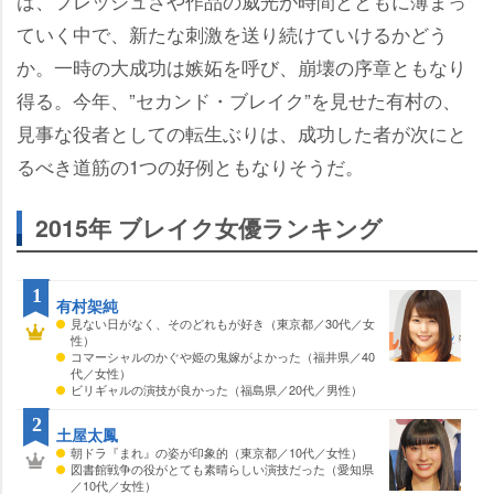
は、フレッシュさや作品の威光が時間とともに薄まっ
ていく中で、新たな刺激を送り続けていけるかどう
か。一時の大成功は嫉妬を呼び、崩壊の序章ともなり
得る。今年、”セカンド・ブレイク”を見せた有村の、
見事な役者としての転生ぶりは、成功した者が次にと
るべき道筋の1つの好例ともなりそうだ。
2015年 ブレイク女優ランキング
1
有村架純
見ない日がなく、そのどれもが好き（東京都／30代／女
性）
コマーシャルのかぐや姫の鬼嫁がよかった（福井県／40
代／女性）
ビリギャルの演技が良かった（福島県／20代／男性）
2
土屋太鳳
朝ドラ『まれ』の姿が印象的（東京都／10代／女性）
図書館戦争の役がとても素晴らしい演技だった（愛知県
／10代／女性）