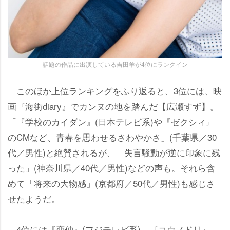
話題の作品に出演している吉田羊が4位にランクイン
このほか上位ランキングをふり返ると、3位には、映
画『海街diary』でカンヌの地を踏んだ【広瀬すず】。
「『学校のカイダン』(日本テレビ系)や『ゼクシィ』
のCMなど、青春を思わせるさわやかさ」(千葉県／30
代／男性)と絶賛されるが、「失言騒動が逆に印象に残
った」(神奈川県／40代／男性)などの声も。それら含
めて「将来の大物感」(京都府／50代／男性)も感じさ
せたようだ。
4位には『恋仲』(フジテレビ系)、『コウノドリ』