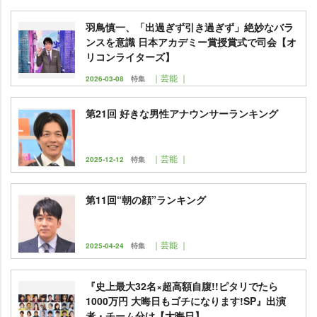
羽鳥慎一、「出過ぎず引き過ぎず」絶妙なバラ
ンスを意識 日本アカデミー賞授賞式で司会【オ
リコンライターズ】
｜芸能 ｜
2026-03-08
特集
第21回 好きな男性アナウンサーランキング
｜芸能 ｜
2025-12-12
特集
第11回“朝の顔”ランキング
｜芸能 ｜
2025-04-24
特集
『史上最大32名×超高額自腹!!ピタリでたら
1000万円 大晦日もゴチになります!SP』出演
者・チーム分け【大晦日】