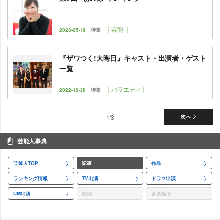
｜芸能 ｜
2023-05-19
特集
『ザワつく!大晦日』キャスト・出演者・ゲスト
一覧
｜バラエティ｜
2022-12-28
特集
1/3
次へ
芸能人事典
芸能人TOP
記事
作品
ランキング情報
TV出演
ドラマ出演
CM出演
歌詞
音楽配信