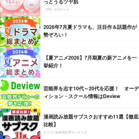
っとうるツヤ肌
（PR）サボリーノ
2026年7月夏ドラマも、注目作＆話題作が
勢ぞろい！
【夏アニメ2026】7月期夏の新アニメを一
挙紹介！
芸能界を志す10代～20代を応援！ オーデ
ィション・スクール情報はDeview
漫画読み放題サブスクおすすめ11選【徹底
比較】
オリコン顧客満足度ランキング