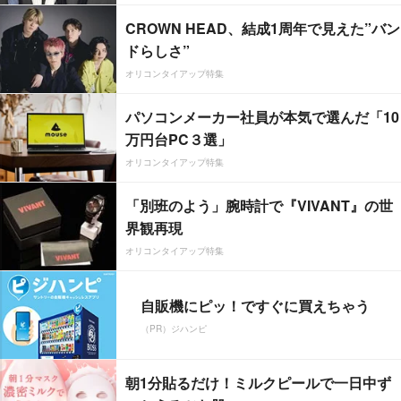
CROWN HEAD、結成1周年で見えた”バン
ドらしさ”
オリコンタイアップ特集
パソコンメーカー社員が本気で選んだ「10
万円台PC３選」
オリコンタイアップ特集
「別班のよう」腕時計で『VIVANT』の世
界観再現
オリコンタイアップ特集
自販機にピッ！ですぐに買えちゃう
（PR）ジハンピ
朝1分貼るだけ！ミルクピールで一日中ず