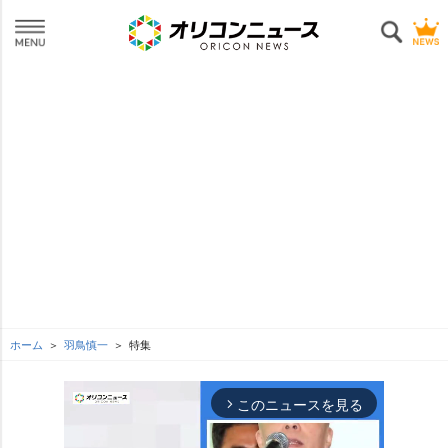
ホーム
羽鳥慎一
特集
このニュースを見る
arrow_forward_ios