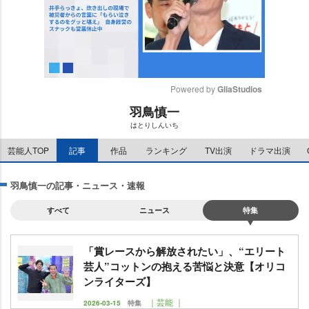
Powered by 
GliaStudios
羽鳥慎一
M
はとりしんいち
u
t
芸能人TOP
記事
作品
ランキング
TV出演
ドラマ出演
e
羽鳥慎一の記事・ニュース・速報
すべて
ニュース
特集
「賞レースから解放されたい」、“エリート
芸人”コットンの抱える苦悩と決意【オリコ
ンライターズ】
｜芸能 ｜
2026-03-15
特集