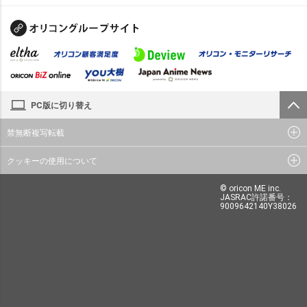
PC版に切り替え
禁無断複写転載
クッキーの使用について
© oricon ME inc.
JASRAC許諾番号：
9009642140Y38026