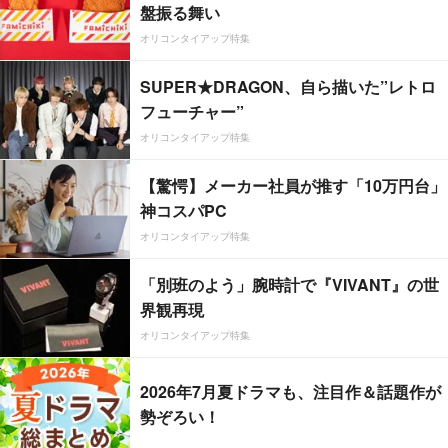
盤振る舞い
オリコンタイアップ特集
SUPER★DRAGON、自ら描いた”レトロ
フューチャー”
オリコンタイアップ特集
【驚愕】メーカー社員が推す「10万円台」
神コスパPC
オリコンタイアップ特集
「別班のよう」腕時計で『VIVANT』の世
界観再現
オリコンタイアップ特集
2026年7月夏ドラマも、注目作＆話題作が
勢ぞろい！