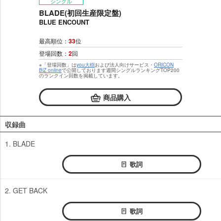
シングル
BLADE(初回生産限定盤)
BLUE ENCOUNT
最高順位：
33
位
登場回数：
2
回
※「登場回数」は
you大樹
および法人向けサービス・
ORICON
BiZ online
で公開しております週間シングルランキングTOP200
のランクイン回数を掲載しています。
商品購入
収録曲
1. BLADE
歌詞
2. GET BACK
歌詞