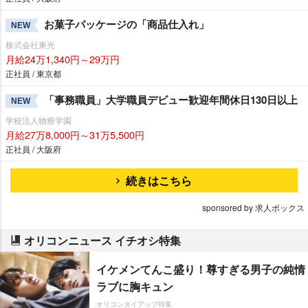
お菓子パッケージの「商品仕入れ」
NEW
株式会社東光
月給24万1,340円～29万円
正社員 / 東京都
「事務職員」大学職員デビュー歓迎年間休日130日以上
NEW
学校法人物療学園
月給27万8,000円～31万5,500円
正社員 / 大阪府
続きはこちら
sponsored by 求人ボックス
オリコンニュース イチオシ特集
イケメンてんこ盛り！尊すぎる男子の純情
ラブに胸キュン
オリコンタイアップ特集