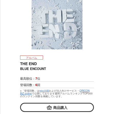
アルバム
THE END
BLUE ENCOUNT
最高順位：
7
位
登場回数：
6
回
※「登場回数」は
you大樹
および法人向けサービス・
ORICON
BiZ online
で公開しております週間アルバムランキングTOP300
のランクイン回数を掲載しています。
商品購入