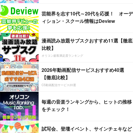
芸能界を志す10代～20代を応援！ オーデ
ィション・スクール情報はDeview
漫画読み放題サブスクおすすめ11選【徹底
比較】
オリコン顧客満足度ランキング
2026年動画配信サービスおすすめ40選
【徹底比較】
CS動画配信サービス20選
毎週の音楽ランキングから、ヒットの推移
をチェック！
試写会、登壇イベント、サインチェキなど