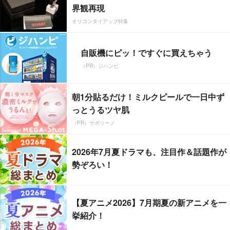
界観再現
オリコンタイアップ特集
自販機にピッ！ですぐに買えちゃう
（PR）ジハンピ
朝1分貼るだけ！ミルクピールで一日中ず
っとうるツヤ肌
（PR）サボリーノ
2026年7月夏ドラマも、注目作＆話題作が
勢ぞろい！
【夏アニメ2026】7月期夏の新アニメを一
挙紹介！