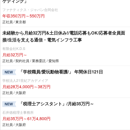
ケティング」
ファナティクス・ジャパン合同会社
年収350万円～550万円
正社員 / 東京都
未経験から月給32万円&土日休み!/電話応募もOK/応募者全員面
接/生活を支える通信・電気インフラ工事
有限会社K.D.S
月給32万円～
正社員 / 契約社員 / 業務委託 / 愛知県
「学校職員/愛玩動物看護/」 年間休日121日
NEW
学校法人21世紀アカデメイア
月給28万4,000円～38万円
正社員 / 大阪府
「税理士アシスタント」/月給35万円～
NEW
石井徳税理士事務所
月給35万円～61万4,800円
正社員 / 大阪府