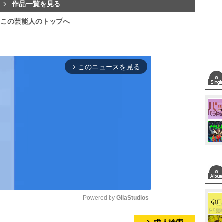
作品一覧を見る
この芸能人のトップへ
このニュースを見る
arrow_forward_ios
Powered by 
GliaStudios