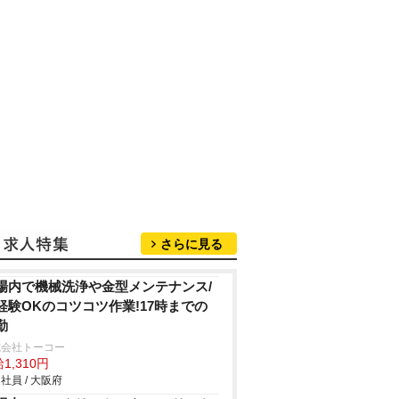
さらに見る
場内で機械洗浄や金型メンテナンス/
経験OKのコツコツ作業!17時までの
勤
式会社トーコー
1,310円
社員 / 大阪府