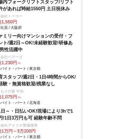
場内フォークリフトスタッフ/リフト
許があれば時給1550円 土日祝休み
式会社トーコー
1,550円
社員 / 大阪府
ァミリー向けマンションの受付・フ
ント/週2日～OK!未経験歓迎!研修あ
 男性活躍中
式会社ベアーズ
1,230円～
バイト・パート / 東京都
育スタッフ/週2日・1日4時間からOK/
経験・無資格歓迎/残業なし
もりの森 中央
1,075円～
バイト・パート / 北海道
1日～・日払いOK!現場により3hで1
円!1日3万円も可 経験年齢不問
式会社アイリス警備保障
1万円～3万200円
バイト・パート / 東京都