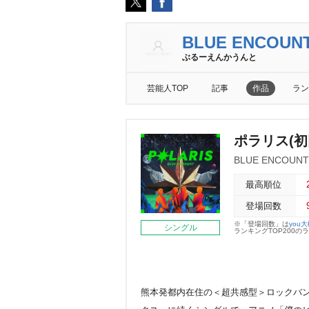
BLUE ENCOUN
ぶるーえんかうんと
芸能人TOP
記事
作品
ラン
ポラリス(初
BLUE ENCOUNT
最高順位
登場回数
※「登場回数」は
you
シングル
ランキングTOP200
熊本発都内在住の＜超共感型＞ロックバンド: