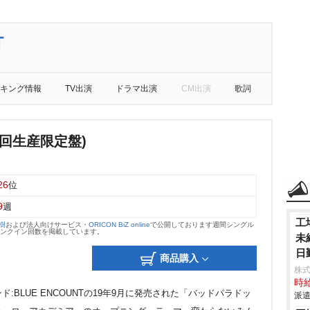
T
キング情報
TV出演
ドラマ出演
CM出演
歌詞
回生産限定盤)
26
位
9
週
工
大樹
および法人向けサービス・
ORICON BiZ online
で公開しております週間シングル
のランクイン回数を掲載しています。
未
日
商品購入
株
時給
BLUE ENCOUNTの19年9月に発売された「バッドパラドッ
派遣