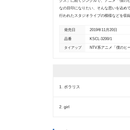
クス」に続くシングルで、アニメ「僕の
なの目印になりたい、そんな思いを込めて書き
行われたスタジオライブの模様などを収録
発売日
2019年11月20日
品番
KSCL-3200/1
タイアップ
NTV系アニメ「僕のヒ
1. ポラリス
2. girl