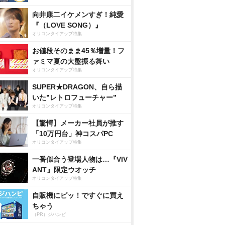
向井康二イケメンすぎ！純愛
『（LOVE SONG）』
オリコンタイアップ特集
お値段そのまま45％増量！フ
ァミマ夏の大盤振る舞い
オリコンタイアップ特集
SUPER★DRAGON、自ら描
いた”レトロフューチャー”
オリコンタイアップ特集
【驚愕】メーカー社員が推す
「10万円台」神コスパPC
オリコンタイアップ特集
一番似合う登場人物は…『VIV
ANT』限定ウオッチ
オリコンタイアップ特集
自販機にピッ！ですぐに買え
ちゃう
（PR）ジハンピ