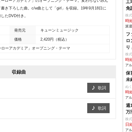
ヒーローアカデミア」のオープニング・テーマ。変わらないみん
工
免
下ろした曲。c/w曲として「girl」を収録。19年9月18日に
株
したDVD付き。
時給
派遣
発売元
キューンミュージック
フ
価格
2,420円（税込）
ロ
り
ーローアカデミア」オープニング・テーマ
株
時給
アル
収録曲
保
未
ぬく
歌詞
時給
アル
週
歌詞
万
株
日給
アル