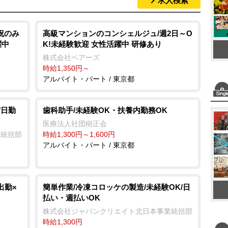
求人検索
M
u
t
祝のみ
高級マンションのコンシェルジュ/週2日～O
躍中
K!未経験歓迎 女性活躍中 研修あり
e
株式会社ベアーズ
時給1,350円～
アルバイト・パート / 東京都
/日勤
歯科助手/未経験OK・扶養内勤務OK
医療法人社団樹正会
業統括部
時給1,300円～1,600円
アルバイト・パート / 東京都
出勤×
簡単作業/冷凍コロッケの製造/未経験OK/日
払い・週払いOK
株式会社ジャパンクリエイト北日本事業統括部
時給1,300円