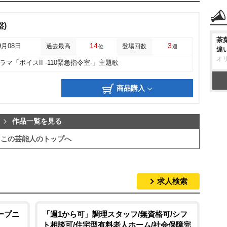
)
茶
14
3
9月08日
過去最高
登場回数
位
週
違
オ
ラマ「ボイスII -110緊急指令室-」主題歌
商品購入
作品一覧を見る
この芸能人のトップへ
求人検索
ープニ
「週1から可」調理スタッフ/無資格可/シフ
ト相談可/住宅型有料老人ホーム/社会保障完