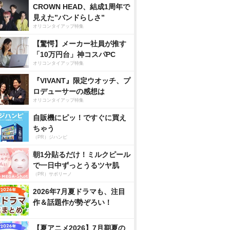
CROWN HEAD、結成1周年で
見えた”バンドらしさ”
オリコンタイアップ特集
【驚愕】メーカー社員が推す
「10万円台」神コスパPC
オリコンタイアップ特集
『VIVANT』限定ウオッチ、プ
ロデューサーの感想は
オリコンタイアップ特集
自販機にピッ！ですぐに買え
ちゃう
（PR）ジハンピ
朝1分貼るだけ！ミルクピール
で一日中ずっとうるツヤ肌
（PR）サボリーノ
2026年7月夏ドラマも、注目
作＆話題作が勢ぞろい！
【夏アニメ2026】7月期夏の