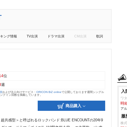
T
キング情報
TV出演
ドラマ出演
CM出演
歌詞
14
位
3
週
入
大樹
および法人向けサービス・
ORICON BiZ online
で公開しております週間シングル
のランクイン回数を掲載しています。
ワタ
時給
商品購入
アル
履
感型＞と呼ばれるロックバンド:BLUE ENCOUNTの20年9
株式