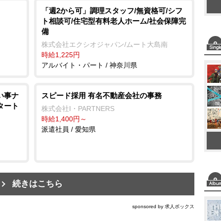
「週2から可」調理スタッフ/無資格可/シフ
ト相談可/住宅型有料老人ホーム/社会保障完
備
株式会社エクシオジャパン/ムート大島南
時給1,225円
アルバイト・パート / 神奈川県
い事ナ
スピード採用 有名不動産会社の事務
スタート
株式会社I・PARTNERS
時給1,400円～
派遣社員 / 愛知県
続きはこちら
sponsored by 求人ボックス