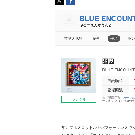
BLUE ENCOUN
ぶるーえんかうんと
芸能人TOP
記事
作品
ラン
囮囚
BLUE ENCOUNT
最高順位
登場回数
※「登場回数」は
you
シングル
ランキングTOP200
常にフルスロットルのパフォーマンスで＜超共