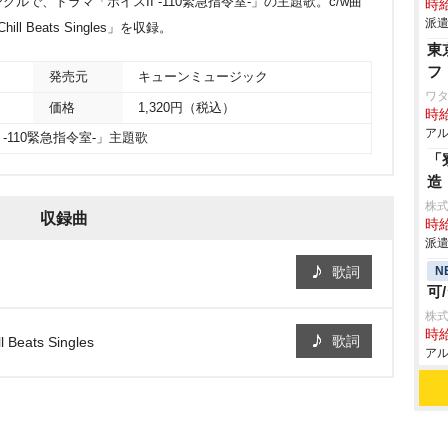
で、ドラマ「ボイスII -110緊急指令室-」の主題歌。c/w曲
時給
派遣
hill Beats Singles」を収録。
東
フ
発売元
キューンミュージック
ワタ
価格
1,320円（税込）
時給
アル
 -110緊急指令室-」主題歌
「
造
株
収録曲
時給
派遣
N
歌詞
可
株式
時給
歌詞
 Beats Singles
アル