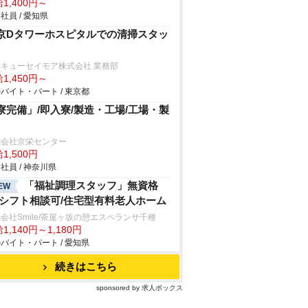
1,400円～
社員 / 愛知県
京Dタワーホスピタルでの清掃スタッ
キューセイモア株式会社 業務部
1,450円～
バイト・パート / 東京都
寮完備」/即入寮/製造・工場/工場・製
式会社京栄センター
1,500円
社員 / 神奈川県
「福祉調理スタッフ」無資格
EW
/シフト相談可/住宅型有料老人ホーム
会社Smile/茶屋ヶ坂の憩エスペランサ千種
1,140円～1,180円
バイト・パート / 愛知県
続きはこちら
sponsored by 求人ボックス