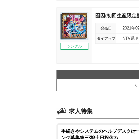
囮囚(初回生産限定盤
発売日
2021年0
タイアップ
NTV系ド
シングル
求人特集
手続きやシステムのヘルプデスク/オ
ング募集第三弾/土日祝休み