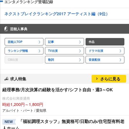
エンタメランキング登場記録
ネクストブレイクランキング2017 アーティスト編（9位）
芸能人事典
芸能人TOP
記事
作品
ランキング情報
TV出演
ドラマ出演
CM出演
歌詞
音楽配信
求人特集
さらに見る
経理事務/月次決算の経験を活かす/シフト自由・週3～OK
株式会社興亜通商
時給1,200円～1,800円
アルバイト・パート / 愛知県
「福祉調理スタッフ」無資格可/日勤のみ/住宅型有料老
NEW
人ホーム