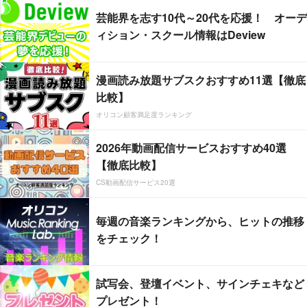
芸能界を志す10代～20代を応援！ オーデ
ィション・スクール情報はDeview
漫画読み放題サブスクおすすめ11選【徹底
比較】
オリコン顧客満足度ランキング
2026年動画配信サービスおすすめ40選
【徹底比較】
CS動画配信サービス20選
毎週の音楽ランキングから、ヒットの推移
をチェック！
試写会、登壇イベント、サインチェキなど
プレゼント！