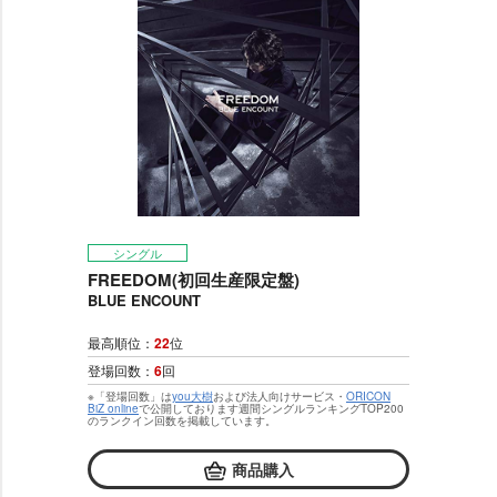
シングル
FREEDOM(初回生産限定盤)
BLUE ENCOUNT
最高順位：
22
位
登場回数：
6
回
※「登場回数」は
you大樹
および法人向けサービス・
ORICON
BiZ online
で公開しております週間シングルランキングTOP200
のランクイン回数を掲載しています。
商品購入