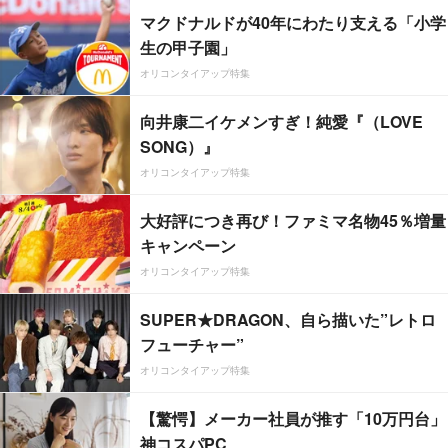
マクドナルドが40年にわたり支える「小学
生の甲子園」
オリコンタイアップ特集
向井康二イケメンすぎ！純愛『（LOVE
SONG）』
オリコンタイアップ特集
大好評につき再び！ファミマ名物45％増量
キャンペーン
オリコンタイアップ特集
SUPER★DRAGON、自ら描いた”レトロ
フューチャー”
オリコンタイアップ特集
【驚愕】メーカー社員が推す「10万円台」
神コスパPC