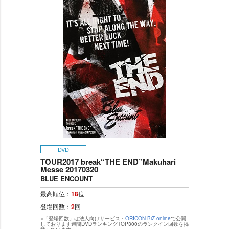
DVD
TOUR2017 break“THE END”Makuhari
Messe 20170320
BLUE ENCOUNT
最高順位：
18
位
登場回数：
2
回
※「登場回数」は法人向けサービス・
ORICON BiZ online
で公開
しております週間DVDランキングTOP300のランクイン回数を掲