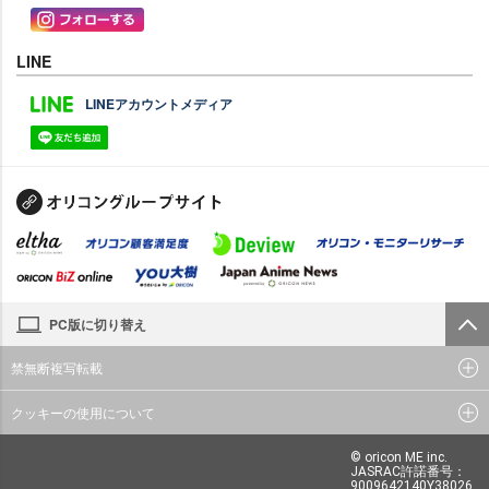
LINE
LINEアカウントメディア
PC版に切り替え
禁無断複写転載
クッキーの使用について
© oricon ME inc.
JASRAC許諾番号：
9009642140Y38026