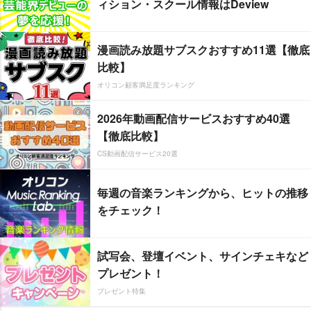
ィション・スクール情報はDeview
漫画読み放題サブスクおすすめ11選【徹底
比較】
オリコン顧客満足度ランキング
2026年動画配信サービスおすすめ40選
【徹底比較】
CS動画配信サービス20選
毎週の音楽ランキングから、ヒットの推移
をチェック！
試写会、登壇イベント、サインチェキなど
プレゼント！
プレゼント特集