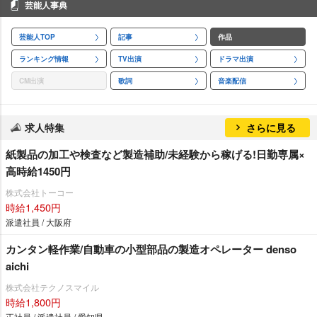
芸能人事典
芸能人TOP
記事
作品
ランキング情報
TV出演
ドラマ出演
CM出演
歌詞
音楽配信
求人特集
さらに見る
紙製品の加工や検査など製造補助/未経験から稼げる!日勤専属×
高時給1450円
株式会社トーコー
時給1,450円
派遣社員 / 大阪府
カンタン軽作業/自動車の小型部品の製造オペレーター denso
aichi
株式会社テクノスマイル
時給1,800円
正社員 / 派遣社員 / 愛知県