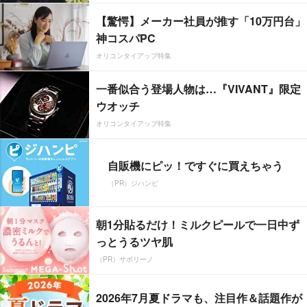
【驚愕】メーカー社員が推す「10万円台」
神コスパPC
オリコンタイアップ特集
一番似合う登場人物は…『VIVANT』限定
ウオッチ
オリコンタイアップ特集
自販機にピッ！ですぐに買えちゃう
（PR）ジハンピ
朝1分貼るだけ！ミルクピールで一日中ず
っとうるツヤ肌
（PR）サボリーノ
2026年7月夏ドラマも、注目作＆話題作が