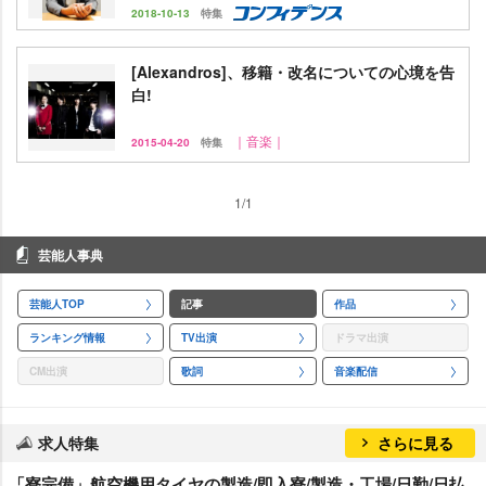
2018-10-13
特集
[Alexandros]、移籍・改名についての心境を告
白!
｜音楽｜
2015-04-20
特集
1/1
芸能人事典
芸能人TOP
記事
作品
ランキング情報
TV出演
ドラマ出演
CM出演
歌詞
音楽配信
求人特集
さらに見る
「寮完備」航空機用タイヤの製造/即入寮/製造・工場/日勤/日払