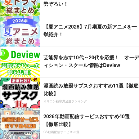
勢ぞろい！
【夏アニメ2026】7月期夏の新アニメを一
挙紹介！
芸能界を志す10代～20代を応援！ オーデ
ィション・スクール情報はDeview
漫画読み放題サブスクおすすめ11選【徹底
比較】
オリコン顧客満足度ランキング
2026年動画配信サービスおすすめ40選
【徹底比較】
CS動画配信サービス20選