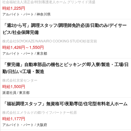
社会福祉法人清正会/特別養護老人ホーム グリンサイド清盛
時給1,225円
アルバイト・パート / 神奈川県
「週2から可」調理スタッフ/調理師免許必須/日勤のみ/デイサー
ビス/社会保障完備
株式会社SOYOKAZE/NANAIRO COOKING STUDIO杉並宮前
時給1,426円～1,550円
アルバイト・パート / 東京都
「寮完備」自動車部品の梱包とピッキング/即入寮/製造・工場/日
勤/日払い/工場・製造
株式会社京栄センター
時給1,500円
派遣社員 / 東京都
「福祉調理スタッフ」無資格可/夜勤専従/住宅型有料老人ホーム
株式会社エメラルドの郷/ライフパートナー松原
時給1,177円
アルバイト・パート / 大阪府