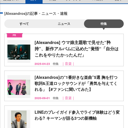
[Alexandros]の記事・ニュース・速報
すべて
ニュース
特集
[Alexandros] ウマ娘主題歌で見せた“矜
持”、新作アルバムに込めた“覚悟“「自分は
これをやりたかったんだ」
｜音楽｜
2025-04-23
特集
[Alexandros]の“1番好きな楽曲”5選 胸を打つ
歌詞&王道ロックサウンドが「勇気を与えてく
れる」【#ファンに聞いてみた】
｜音楽｜
2020-09-01
特集
LINEのプレイガイド参入でライブ体験はどう変
わる? キーマンが語る3つの新機軸