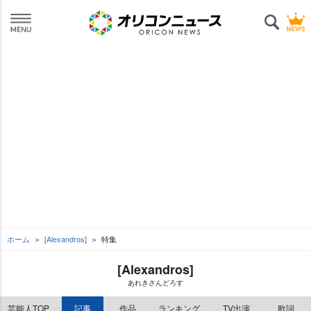
ホーム
[Alexandros]
特集
[Alexandros]
あれきさんどろす
芸能人TOP
記事
作品
ランキング
TV出演
歌詞