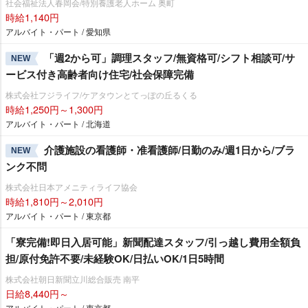
社会福祉法人春岡会/特別養護老人ホーム 奥町
時給1,140円
アルバイト・パート / 愛知県
「週2から可」調理スタッフ/無資格可/シフト相談可/サ
NEW
ービス付き高齢者向け住宅/社会保障完備
株式会社フジライフ/ケアタウンとてっぽの丘るくる
時給1,250円～1,300円
アルバイト・パート / 北海道
介護施設の看護師・准看護師/日勤のみ/週1日から/ブラ
NEW
ンク不問
株式会社日本アメニティライフ協会
時給1,810円～2,010円
アルバイト・パート / 東京都
「寮完備!即日入居可能」新聞配達スタッフ/引っ越し費用全額負
担/原付免許不要/未経験OK/日払いOK/1日5時間
株式会社朝日新聞立川総合販売 南平
日給8,440円～
アルバイト・パート / 東京都