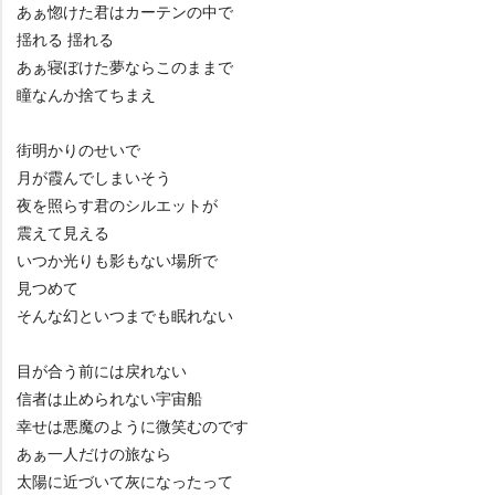
あぁ惚けた君はカーテンの中で
揺れる 揺れる
あぁ寝ぼけた夢ならこのままで
瞳なんか捨てちまえ
街明かりのせいで
月が霞んでしまいそう
夜を照らす君のシルエットが
震えて見える
いつか光りも影もない場所で
見つめて
そんな幻といつまでも眠れない
目が合う前には戻れない
信者は止められない宇宙船
幸せは悪魔のように微笑むのです
あぁ一人だけの旅なら
太陽に近づいて灰になったって