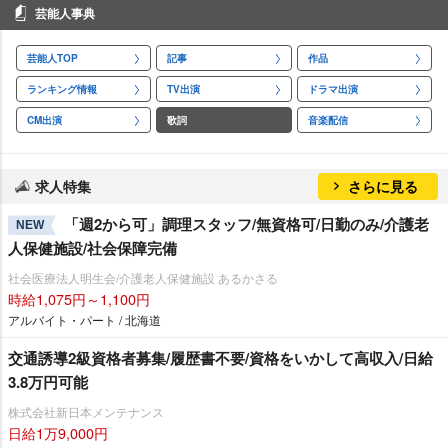
芸能人事典
芸能人TOP
記事
作品
ランキング情報
TV出演
ドラマ出演
CM出演
歌詞
音楽配信
求人特集
さらに見る
「週2から可」調理スタッフ/無資格可/日勤のみ/介護老
NEW
人保健施設/社会保障完備
社会医療法人明生会/介護老人保健施設 あるかさる
時給1,075円～1,100円
アルバイト・パート / 北海道
交通誘導2級資格者募集/履歴書不要/資格をいかして高収入/日給
3.8万円可能
株式会社新日本メンテナンス
日給1万9,000円