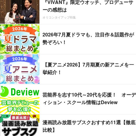
『VIVANT』限定ウオッチ、プロデューサ
ーの感想は
オリコンタイアップ特集
2026年7月夏ドラマも、注目作＆話題作が
勢ぞろい！
【夏アニメ2026】7月期夏の新アニメを一
挙紹介！
芸能界を志す10代～20代を応援！ オーデ
ィション・スクール情報はDeview
漫画読み放題サブスクおすすめ11選【徹底
比較】