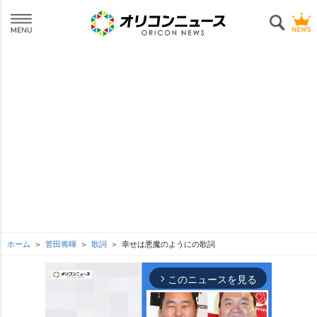
ホーム
菅田将暉
歌詞
幸せは悪魔のようにの歌詞
このニュースを見る
arrow_forward_ios