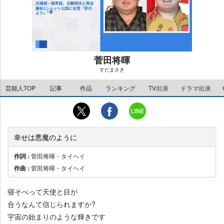
菅田将暉
すだまさき
M
芸能人TOP
記事
作品
ランキング
TV出演
ドラマ出演
u
t
e
幸せは悪魔のように
作詞 :
菅田将暉・タイヘイ
作曲 :
菅田将暉・タイヘイ
寝そべって天使と目が
合うなんて信じられますか?
宇宙の始まりのような輝きです