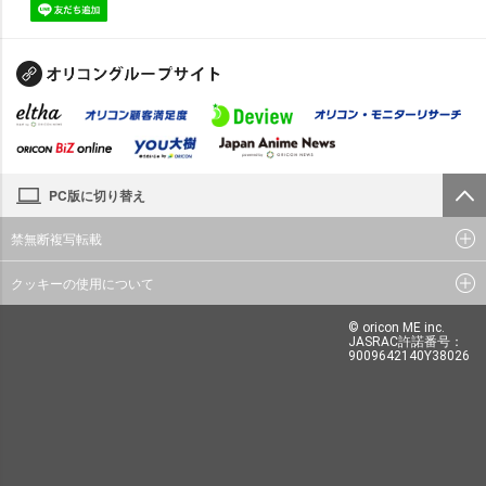
PC版に切り替え
禁無断複写転載
クッキーの使用について
© oricon ME inc.
JASRAC許諾番号：
9009642140Y38026