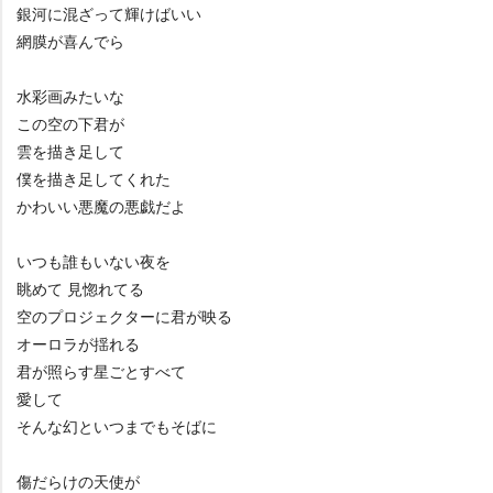
銀河に混ざって輝けばいい
網膜が喜んでら
水彩画みたいな
この空の下君が
雲を描き足して
僕を描き足してくれた
かわいい悪魔の悪戯だよ
いつも誰もいない夜を
眺めて 見惚れてる
空のプロジェクターに君が映る
オーロラが揺れる
君が照らす星ごとすべて
愛して
そんな幻といつまでもそばに
傷だらけの天使が