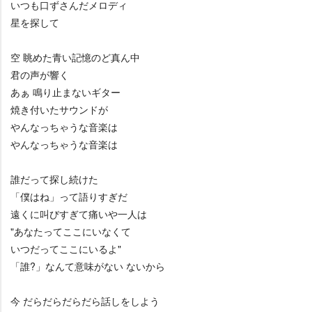
いつも口ずさんだメロディ
星を探して
空 眺めた青い記憶のど真ん中
君の声が響く
あぁ 鳴り止まないギター
焼き付いたサウンドが
んなっちゃうな音楽は
んなっちゃうな音楽は
誰だって探し続けた
「僕はね」って語りすぎだ
遠くに叫びすぎて痛いや一人は
"あなたってここにいなくて
いつだってここにいるよ"
「誰?」なんて意味がない ないから
今 だらだらだらだら話しをしよう