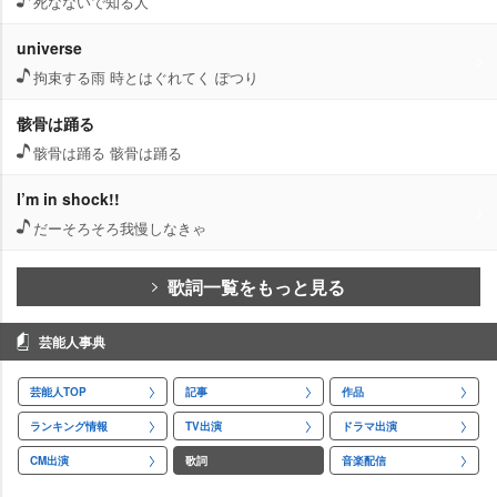
死なないで知る人
universe
拘束する雨 時とはぐれてく ぽつり
骸骨は踊る
骸骨は踊る 骸骨は踊る
I’m in shock!!
だーそろそろ我慢しなきゃ
歌詞一覧をもっと見る
芸能人事典
芸能人TOP
記事
作品
ランキング情報
TV出演
ドラマ出演
CM出演
歌詞
音楽配信