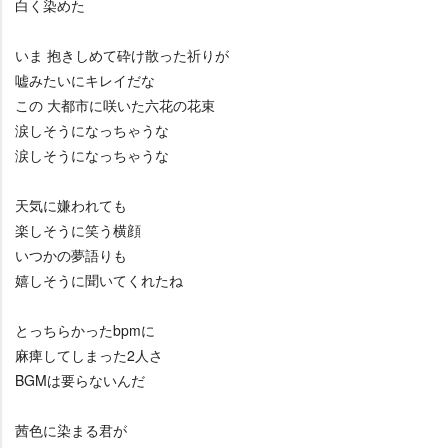
白く染めた
いま 抱きしめて砕け散った祈りが
嘘みたいにキレイだな
この 大都市に咲いた六花の花束
涙しそうになっちゃうな
涙しそうになっちゃうな
天気に嫌われても
楽しそうに笑う横顔
いつかの夢語りも
嬉しそうに聞いてくれたね
とっちらかったbpmに
麻痺してしまった2人さ
BGMは要らないんだ
茜色に染まる君が