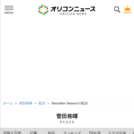
ホーム
菅田将暉
歌詞
Sensation Seasonの歌詞
菅田将暉
すだまさき
芸能人TOP
記事
作品
ランキング
TV出演
ドラマ出演