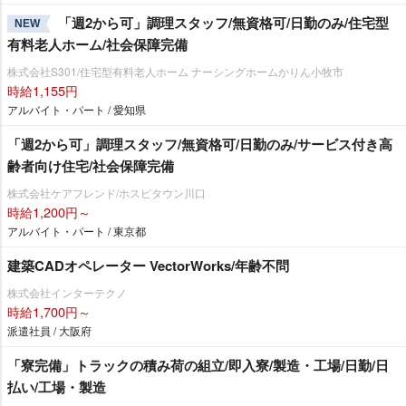
「週2から可」調理スタッフ/無資格可/日勤のみ/住宅型
NEW
有料老人ホーム/社会保障完備
株式会社S301/住宅型有料老人ホーム ナーシングホームかりん小牧市
時給1,155円
アルバイト・パート / 愛知県
「週2から可」調理スタッフ/無資格可/日勤のみ/サービス付き高
齢者向け住宅/社会保障完備
株式会社ケアフレンド/ホスピタウン川口
時給1,200円～
アルバイト・パート / 東京都
建築CADオペレーター VectorWorks/年齢不問
株式会社インターテクノ
時給1,700円～
派遣社員 / 大阪府
「寮完備」トラックの積み荷の組立/即入寮/製造・工場/日勤/日
払い/工場・製造