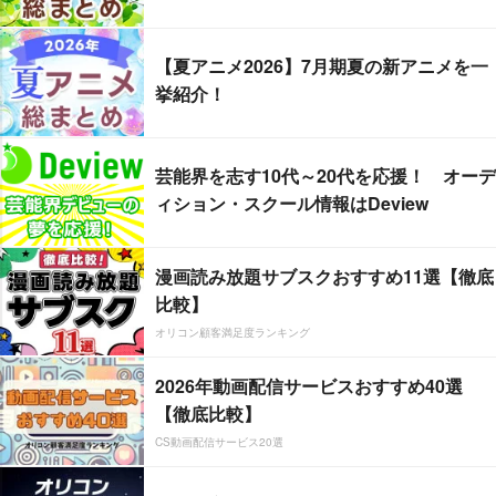
【夏アニメ2026】7月期夏の新アニメを一
挙紹介！
芸能界を志す10代～20代を応援！ オーデ
ィション・スクール情報はDeview
漫画読み放題サブスクおすすめ11選【徹底
比較】
オリコン顧客満足度ランキング
2026年動画配信サービスおすすめ40選
【徹底比較】
CS動画配信サービス20選