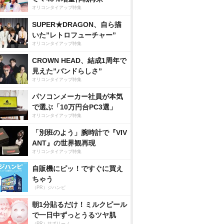
オリコンタイアップ特集
SUPER★DRAGON、自ら描
いた”レトロフューチャー”
オリコンタイアップ特集
CROWN HEAD、結成1周年で
見えた”バンドらしさ”
オリコンタイアップ特集
パソコンメーカー社員が本気
で選ぶ「10万円台PC3選」
オリコンタイアップ特集
「別班のよう」腕時計で『VIV
ANT』の世界観再現
オリコンタイアップ特集
自販機にピッ！ですぐに買え
ちゃう
（PR）ジハンピ
朝1分貼るだけ！ミルクピール
で一日中ずっとうるツヤ肌
（PR）サボリーノ