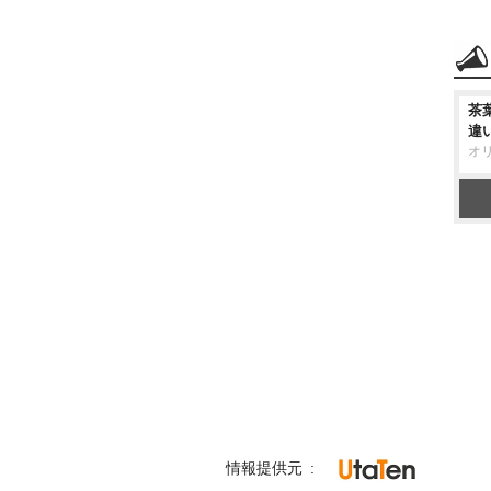
茶
違
オ
情報提供元