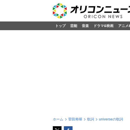
トップ
芸能
音楽
ドラマ&映画
アニメ
ホーム
菅田将暉
歌詞
universeの歌詞