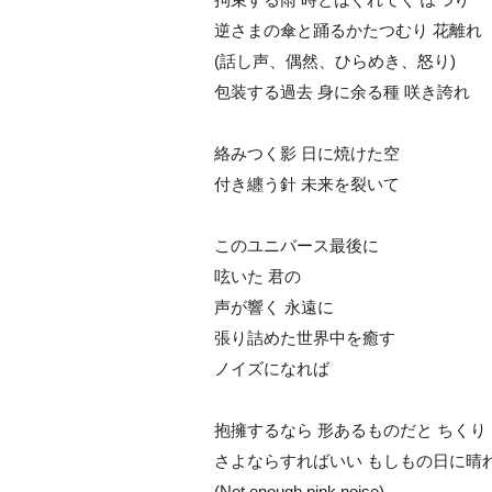
逆さまの傘と踊るかたつむり 花離れ
(話し声、偶然、ひらめき、怒り)
包装する過去 身に余る種 咲き誇れ
絡みつく影 日に焼けた空
付き纏う針 未来を裂いて
このユニバース最後に
呟いた 君の
声が響く 永遠に
張り詰めた世界中を癒す
ノイズになれば
抱擁するなら 形あるものだと ちくり
さよならすればいい もしもの日に晴
(Not enough pink noise)