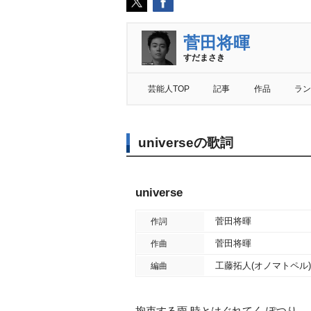
菅田将暉
すだまさき
芸能人TOP
記事
作品
ラン
universeの歌詞
universe
菅田将暉
作詞
菅田将暉
作曲
工藤拓人(オノマトペル)
編曲
拘束する雨 時とはぐれてく ぽつり