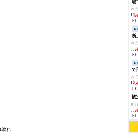
場
株
時給
正社
N
断
株
月給
正社
N
で
株
時給
正社
物
藤
月
正社
れ渡れ