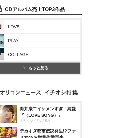
CDアルバム売上TOP3作品
LOVE
PLAY
COLLAGE
もっと見る
向井康二イケメンすぎ！純愛
『（LOVE SONG）』
オリコンタイアップ特集
デカすぎ都市伝説発生!?ファ
ミマ45％増量作戦再来