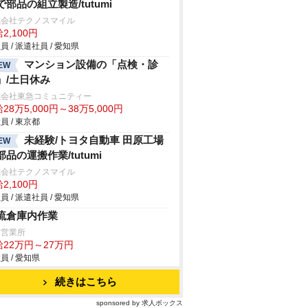
で部品の組立製造/tutumi
式会社テクノスマイル
2,100円
員 / 派遣社員 / 愛知県
マンション設備の「点検・診
EW
」/土日休み
式会社東急コミュニティー
28万5,000円～38万5,000円
員 / 東京都
未経験/トヨタ自動車 田原工場
EW
部品の運搬作業/tutumi
式会社テクノスマイル
2,100円
員 / 派遣社員 / 愛知県
流倉庫内作業
前営業所
給22万円～27万円
員 / 愛知県
続きはこちら
sponsored by 求人ボックス