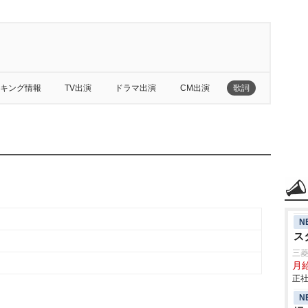
キング情報
TV出演
ドラマ出演
CM出演
歌詞
N
ス
三
月
正社
N