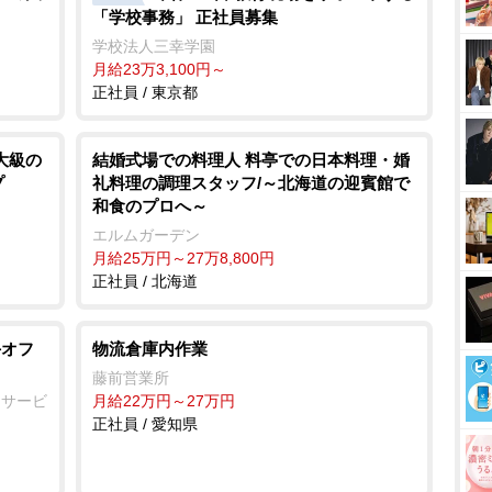
「学校事務」 正社員募集
e
学校法人三幸学園
月給23万3,100円～
正社員 / 東京都
大級の
結婚式場での料理人 料亭での日本料理・婚
プ
礼料理の調理スタッフ/～北海道の迎賓館で
和食のプロへ～
エルムガーデン
月給25万円～27万8,800円
正社員 / 北海道
手オフ
物流倉庫内作業
藤前営業所
ーサービ
月給22万円～27万円
正社員 / 愛知県